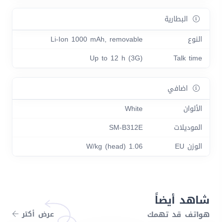
البطارية
النوع
Li-Ion 1000 mAh, removable
Up to 12 h (3G)
Talk time
اضافي
الألوان
White
الموديلات
SM-B312E
الوزن EU
1.06 W/kg (head)
شاهد أيضاً
هواتف قد تهمك
عرض أكتر