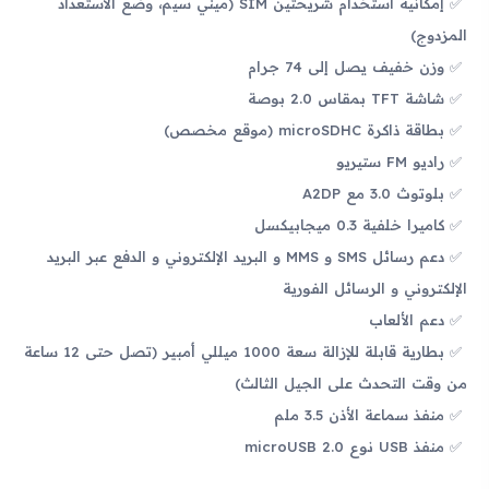
إمكانية استخدام شريحتين SIM (ميني سيم، وضع الاستعداد
المزدوج)
وزن خفيف يصل إلى 74 جرام
شاشة TFT بمقاس 2.0 بوصة
بطاقة ذاكرة microSDHC (موقع مخصص)
راديو FM ستيريو
بلوتوث 3.0 مع A2DP
كاميرا خلفية 0.3 ميجابيكسل
دعم رسائل SMS و MMS و البريد الإلكتروني و الدفع عبر البريد
الإلكتروني و الرسائل الفورية
دعم الألعاب
بطارية قابلة للإزالة سعة 1000 ميللي أمبير (تصل حتى 12 ساعة
من وقت التحدث على الجيل الثالث)
منفذ سماعة الأذن 3.5 ملم
منفذ USB نوع microUSB 2.0