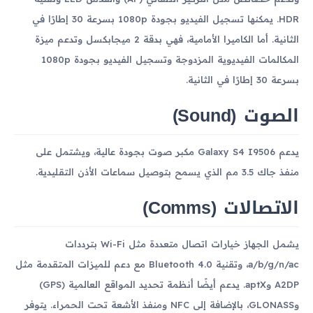
HDR. يمكنها تسجيل الفيديو بجودة 1080p بسرعة 30 إطارًا في
الثانية. أما الكاميرا الأمامية، فهي بدقة 2 ميجابكسل وتدعم ميزة
المكالمات الفيديوية المزدوجة وتسجيل الفيديو بجودة 1080p
بسرعة 30 إطارًا في الثانية.
الصوت (Sound)
يدعم Galaxy S4 I9506 مكبر صوت بجودة عالية، ويشتمل على
منفذ جاك 3.5 مم الذي يسمح بتوصيل سماعات الأذن التقليدية.
الاتصالات (Comms)
يشمل الجهاز خيارات اتصال متعددة مثل Wi-Fi بترددات
a/b/g/n/ac، وتقنية Bluetooth 4.0 مع دعم للميزات المتقدمة مثل
A2DP وaptX. يدعم أيضًا أنظمة تحديد المواقع العالمية (GPS)
وGLONASS، بالإضافة إلى NFC ومنفذ الأشعة تحت الحمراء. يتوفر