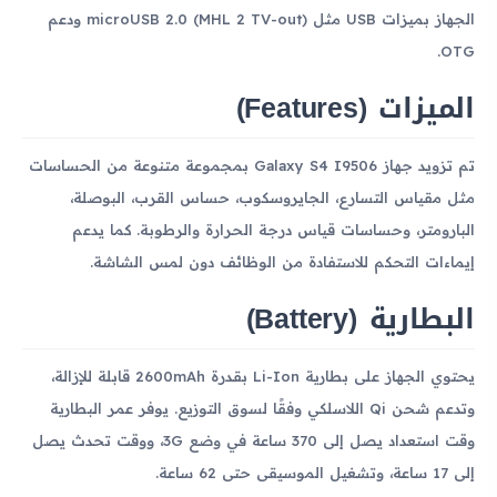
الجهاز بميزات USB مثل microUSB 2.0 (MHL 2 TV-out) ودعم
OTG.
الميزات (Features)
تم تزويد جهاز Galaxy S4 I9506 بمجموعة متنوعة من الحساسات
مثل مقياس التسارع، الجايروسكوب، حساس القرب، البوصلة،
البارومتر، وحساسات قياس درجة الحرارة والرطوبة. كما يدعم
إيماءات التحكم للاستفادة من الوظائف دون لمس الشاشة.
البطارية (Battery)
يحتوي الجهاز على بطارية Li-Ion بقدرة 2600mAh قابلة للإزالة،
وتدعم شحن Qi اللاسلكي وفقًا لسوق التوزيع. يوفر عمر البطارية
وقت استعداد يصل إلى 370 ساعة في وضع 3G، ووقت تحدث يصل
إلى 17 ساعة، وتشغيل الموسيقى حتى 62 ساعة.