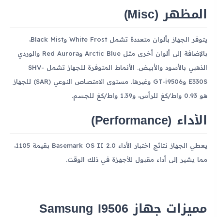
المظهر (Misc)
يتوفر الجهاز بألوان متعددة تشمل White Frost وBlack Mist،
بالإضافة إلى ألوان أخرى مثل Arctic Blue وRed Aurora والوردي
الذهبي بالأسود والأبيض. الأنماط المتوفرة للجهاز تشمل SHV-
E330S وGT-i9506 وغيرها. مستوى الامتصاص النوعي (SAR) للجهاز
هو 0.93 واط/كغ للرأس، و1.39 واط/كغ للجسم.
الأداء (Performance)
يعطي الجهاز نتائج اختبار الأداء Basemark OS II 2.0 بقيمة 1105،
مما يشير إلى أداء مقبول للأجهزة في ذلك الوقت.
مميزات جهاز Samsung I9506