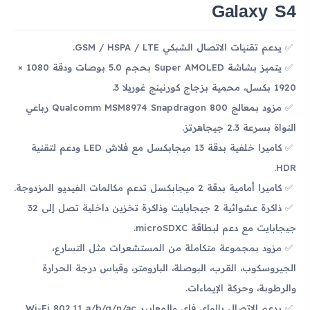
Galaxy S4
يدعم تقنيات الاتصال الشبكي GSM / HSPA / LTE.
يتميز بشاشة Super AMOLED بحجم 5.0 بوصات ودقة 1080 ×
1920 بكسل، محمية بزجاج كورنينج غوريلا 3.
مزود بمعالج Qualcomm MSM8974 Snapdragon 800 رباعي
النواة بسرعة 2.3 جيجاهرتز.
كاميرا خلفية بدقة 13 ميجابكسل مع فلاش LED ودعم لتقنية
HDR.
كاميرا أمامية بدقة 2 ميجابكسل تدعم مكالمات الفيديو المزدوجة.
ذاكرة عشوائية 2 جيجابايت وذاكرة تخزين داخلية تصل إلى 32
جيجابايت مع دعم لبطاقة microSDXC.
مزود بمجموعة متكاملة من المستشعرات مثل التسارع،
الجيروسكوب، القرب، البوصلة، البارومتر، وقياس درجة الحرارة
والرطوبة، وحركة الإيماءات.
يدعم الاتصال بالواي فاي والمعايير Wi-Fi 802.11 a/b/g/n/ac