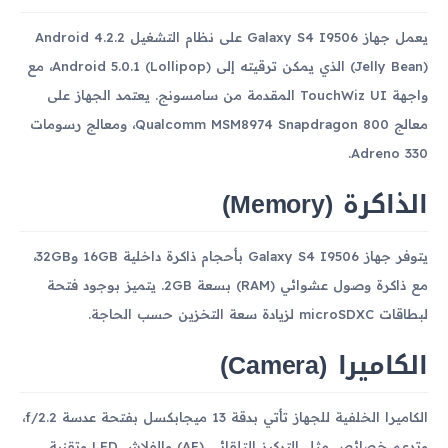
يعمل جهاز Galaxy S4 I9506 على نظام التشغيل Android 4.2.2
(Jelly Bean) الذي يمكن ترقيته إلى Android 5.0.1 (Lollipop)، مع
واجهة TouchWiz UI المقدمة من سامسونج. يعتمد الجهاز على
معالج Qualcomm MSM8974 Snapdragon 800، ومعالج رسومات
Adreno 330.
الذاكرة (Memory)
يتوفر جهاز Galaxy S4 I9506 بأحجام ذاكرة داخلية 16GB و32GB،
مع ذاكرة وصول عشوائي (RAM) بسعة 2GB. يتميز بوجود فتحة
لبطاقات microSDXC لزيادة سعة التخزين حسب الحاجة.
الكاميرا (Camera)
الكاميرا الخلفية للجهاز تأتي بدقة 13 ميجابكسل بفتحة عدسة f/2.2،
وتدعم خصائص مثل التركيز التلقائي (AF) والفلاش LED وتقنية