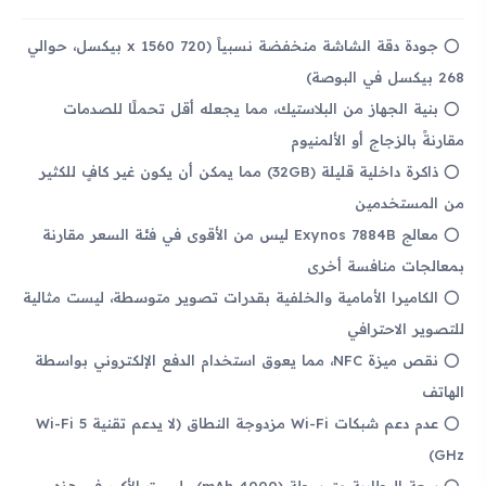
جودة دقة الشاشة منخفضة نسبياً (720 x 1560 بيكسل، حوالي
268 بيكسل في البوصة)
بنية الجهاز من البلاستيك، مما يجعله أقل تحملًا للصدمات
مقارنةً بالزجاج أو الألمنيوم
ذاكرة داخلية قليلة (32GB) مما يمكن أن يكون غير كافٍ للكثير
من المستخدمين
معالج Exynos 7884B ليس من الأقوى في فئة السعر مقارنة
بمعالجات منافسة أخرى
الكاميرا الأمامية والخلفية بقدرات تصوير متوسطة، ليست مثالية
للتصوير الاحترافي
نقص ميزة NFC، مما يعوق استخدام الدفع الإلكتروني بواسطة
الهاتف
عدم دعم شبكات Wi-Fi مزدوجة النطاق (لا يدعم تقنية Wi-Fi 5
GHz)
سعة البطارية متوسطة (4000 mAh) وليست الأكبر في هذه