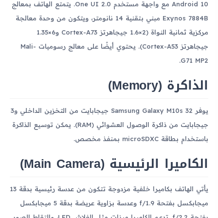
Android 10 مع واجهة مستخدم One UI 2.0. يتمتع الهاتف بمعالج
Exynos 7884B مبني بتقنية 14 نانومتر، ويتكون من وحدة معالجة
مركزية ثمانية النواة (2×1.6 جيجاهرتز Cortex-A73 و6×1.35
جيجاهرتز Cortex-A53). يحتوي أيضًا على معالج رسوميات Mali-
G71 MP2.
الذاكرة (Memory)
يوفر Samsung Galaxy M10s 32 جيجابايت من التخزين الداخلي و3
جيجابايت من ذاكرة الوصول العشوائي (RAM). يمكن توسيع الذاكرة
باستخدام بطاقة microSDXC بمنفذ مخصص.
الكاميرا الرئيسية (Main Camera)
يأتي الهاتف بكاميرا خلفية مزدوجة تتكون من عدسة رئيسية بدقة 13
ميجابكسل بفتحة f/1.9 وعدسة بزاوية عريضة بدقة 5 ميجابكسل
بفتحة f/2.2. تدعم الكاميرا ميزات مثل الفلاش LED، والتقاط الصور