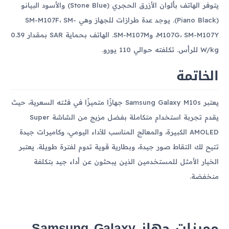
يتوفر الهاتف بألوان الأزرق الحجري (Stone Blue) والأسود البيانو
(Piano Black). يوجد عدة طرازات للجهاز وهي SM-M107F، SM-
M107G، SM-M107Y، وSM-M107M. الهاتف بحماية SAR بمقدار 0.39
W/kg للرأس. تكلفته حوالي 110 يورو.
الخاتمة
يعتبر Samsung Galaxy M10s جهازًا متميزًا في فئته السعرية، حيث
يقدم تجربة استخدام متكاملة بفضل مزيج من الشاشة Super
AMOLED الكبيرة، والمعالج المناسب للأداء اليومي، وكاميرات جيدة
تتيح لك التقاط صور جيدة، وبطارية قوية تدوم لفترة طويلة. يعتبر
الخيار الأمثل للمستخدمين الذين يبحثون عن أداء جيد بتكلفة
منخفضة.
مميزات جهاز Samsung Galaxy