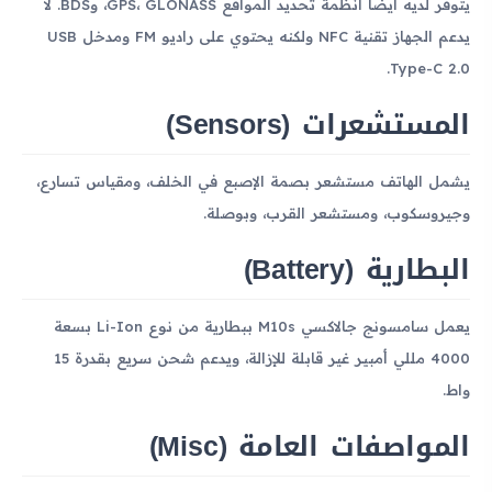
يتوفر لديه أيضًا أنظمة تحديد المواقع GPS، GLONASS، وBDS. لا
يدعم الجهاز تقنية NFC ولكنه يحتوي على راديو FM ومدخل USB
Type-C 2.0.
المستشعرات (Sensors)
يشمل الهاتف مستشعر بصمة الإصبع في الخلف، ومقياس تسارع،
وجيروسكوب، ومستشعر القرب، وبوصلة.
البطارية (Battery)
يعمل سامسونج جالاكسي M10s ببطارية من نوع Li-Ion بسعة
4000 مللي أمبير غير قابلة للإزالة، ويدعم شحن سريع بقدرة 15
واط.
المواصفات العامة (Misc)