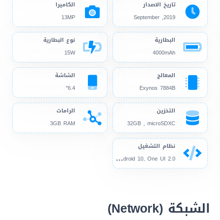
تاريخ الاصدار
الكاميرا
13MP
2019, September
البطارية
نوع البطارية
15W
4000mAh
المعالج
الشاشة
6.4"
Exynos 7884B
التخزين
الرامات
3GB RAM
32GB , microSDXC
نظام التشغيل
And
roid 9.0, up to Android 10, One UI 2.0
الشبكة (Network)