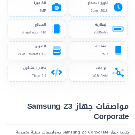
تاريخ الاصدار
الكاميرا
8MP
2016, June
البطارية
المعالج
Snapdragon 410
2600mAh
الشاشة
التخزين
8GB , microSDXC
5.0"
الرامات
نظام التشغيل
Tizen 2.4
1GB RAM
مواصفات جهاز Samsung Z3
Corporate
يتميز جهاز Samsung Z3 Corporate بمواصفات تقنية متقدمة