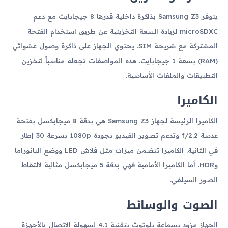
يتوفر Samsung Z3 بذاكرة داخلية قدرها 8 جيجابايت مع دعم
microSDXC لزيادة السعة التخزينية عن طريق استخدام الفتحة
المشتركة مع شريحة SIM. يحتوي الجهاز على ذاكرة وصول عشوائي
(RAM) بسعة 1 جيجابايت. هذه المواصفات تجعله مناسباً لتخزين
التطبيقات والملفات الأساسية.
الكاميرا
الكاميرا الرئيسة لجهاز Samsung Z3 هي بدقة 8 ميجابكسل بفتحة
عدسة f/2.2 وتدعم تصوير الفيديو بجودة 1080p بسرعة 30 إطار
في الثانية. الكاميرا تتضمن ميزات مثل فلاش LED ووضع البانوراما
وHDR. أما الكاميرا الأمامية فهي بدقة 5 ميجابكسل مثالية لالتقاط
الصور السيلفي.
الصوت والوسائط
الجهاز مزود بسماعة بلوتوث بتقنية 4.1 لسهولة الاتصال بالأجهزة