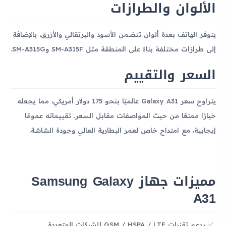
الألوان والطرازات
يتوفر الهاتف بعدة ألوان تتضمن الأسود والبرتقالي والأزرق، بالإضافة
إلى طرازات مختلفة بناءً على المنطقة مثل SM-A315F وSM-A315G.
السعر والتقييم
يتراوح سعر Galaxy A31 عالميًا بنحو 175 دولار أمريكي، مما يجعله
خيارًا ممتعًا من حيث المواصفات مقابل السعر. تقييماته عمومًا
إيجابية، مع امتداح خاص لعمر البطارية العالي وجودة الشاشة.
مميزات جهاز Samsung Galaxy
A31
يدعم تقنيات GSM / HSPA / LTE للشبكات المتعددة.