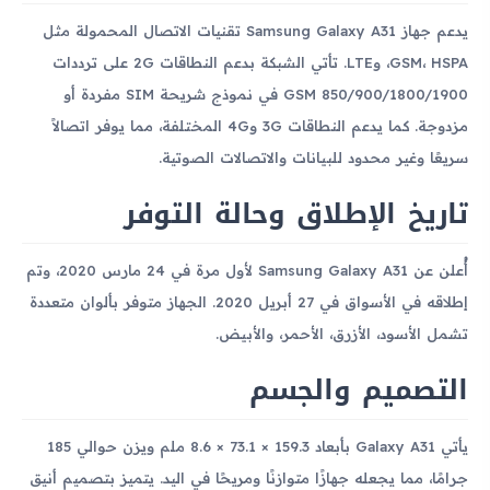
يدعم جهاز Samsung Galaxy A31 تقنيات الاتصال المحمولة مثل
GSM، HSPA، وLTE. تأتي الشبكة بدعم النطاقات 2G على ترددات
GSM 850/900/1800/1900 في نموذج شريحة SIM مفردة أو
مزدوجة. كما يدعم النطاقات 3G و4G المختلفة، مما يوفر اتصالاً
سريعًا وغير محدود للبيانات والاتصالات الصوتية.
تاريخ الإطلاق وحالة التوفر
أُعلن عن Samsung Galaxy A31 لأول مرة في 24 مارس 2020، وتم
إطلاقه في الأسواق في 27 أبريل 2020. الجهاز متوفر بألوان متعددة
تشمل الأسود، الأزرق، الأحمر، والأبيض.
التصميم والجسم
يأتي Galaxy A31 بأبعاد 159.3 × 73.1 × 8.6 ملم ويزن حوالي 185
جرامًا، مما يجعله جهازًا متوازنًا ومريحًا في اليد. يتميز بتصميم أنيق