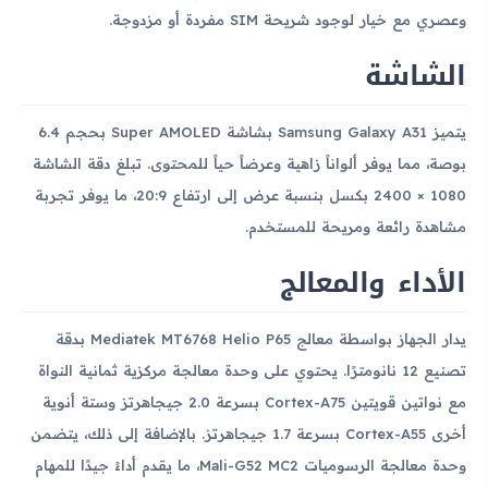
وعصري مع خيار لوجود شريحة SIM مفردة أو مزدوجة.
الشاشة
يتميز Samsung Galaxy A31 بشاشة Super AMOLED بحجم 6.4
بوصة، مما يوفر ألواناً زاهية وعرضاً حياً للمحتوى. تبلغ دقة الشاشة
1080 × 2400 بكسل بنسبة عرض إلى ارتفاع 20:9، ما يوفر تجربة
مشاهدة رائعة ومريحة للمستخدم.
الأداء والمعالج
يدار الجهاز بواسطة معالج Mediatek MT6768 Helio P65 بدقة
تصنيع 12 نانومترًا. يحتوي على وحدة معالجة مركزية ثمانية النواة
مع نواتين قويتين Cortex-A75 بسرعة 2.0 جيجاهرتز وستة أنوية
أخرى Cortex-A55 بسرعة 1.7 جيجاهرتز. بالإضافة إلى ذلك، يتضمن
وحدة معالجة الرسوميات Mali-G52 MC2، ما يقدم أداءً جيدًا للمهام