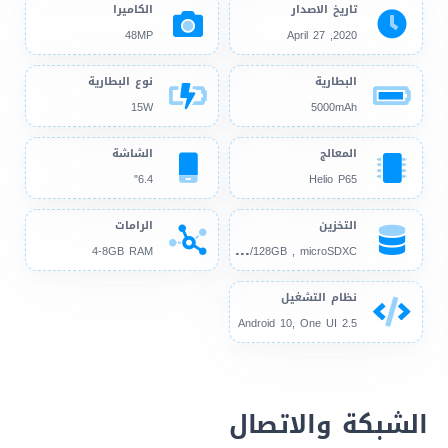
تاريخ الاصدار
الكاميرا
48MP
2020, April 27
البطارية
نوع البطارية
15W
5000mAh
المعالج
الشاشة
6.4"
Helio P65
التخزين
الرامات
64G
B/128GB , microSDXC
4-8GB RAM
نظام التشغيل
Android 10, One UI 2.5
الشبكة والاتصال