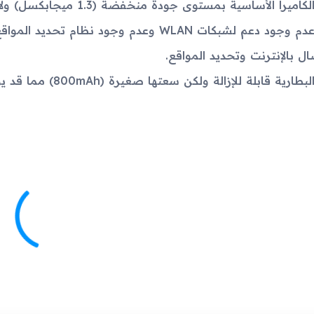
لكاميرا الأساسية بمستوى جودة منخفضة (1.3 ميجابكسل) ولا توجد كاميرا أمامية.
صال بالإنترنت وتحديد المواقع.
لبطارية قابلة للإزالة ولكن سعتها صغيرة (800mAh) مما قد يؤدي إلى نفاد البطارية بسرعة.