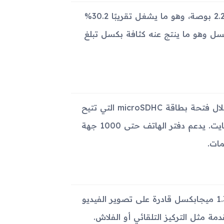
يحتوي الجهاز على شاشة من نوع TFT تدعم 256 ألف لون بحجم 2.2 بوصة، وهو ما يشغل تقريبًا 30.2%
ة الواجهة الأمامية للجهاز. تبلغ دقة الشاشة 176x220 بكسل وهو ما ينتج عنه كثافة بكسل تبلغ
من المميز في هذا الجهاز دعمه لسعة تخزين قابلة للتوسعة من خلال فتحة بطاقة microSDHC التي تتيح
زيادة المساحة التخزينية. يوفر الجهاز ذاكرة داخلية بسعة 15 ميجابايت. يدعم دفتر الهاتف حتى 1000 جهة
ات.
يأتي Samsung M2520 Beat Techno مزوداً بكاميرا خلفية بدقة 1.3 ميجابكسل قادرة على تصوير الفيديو
 مثل التركيز التلقائي أو الفلاش.