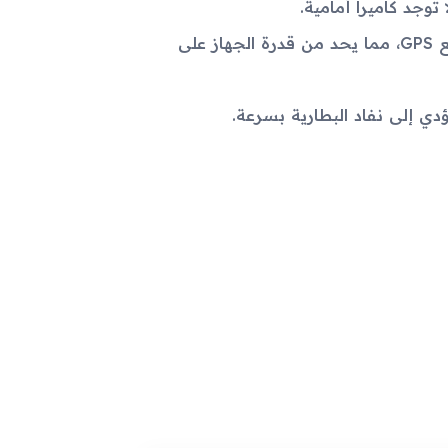
عدم وجود دعم لشبكات WLAN وعدم وجود نظام تحديد المواقع GPS، مما يحد من قدرة الجهاز على