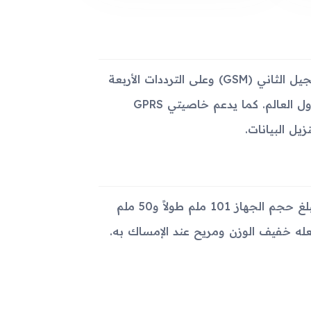
يدعم جهاز Samsung M2520 Beat Techno شبكات الاتصال من الجيل الثاني (GSM) وعلى الترددات الأربعة
850/900/1800/1900 مما يجعله مناسبًا للاستخدام في معظم دول العالم. كما يدعم خاصيتي GPRS
يتميز Samsung M2520 Beat Techno بأبعاده المضغوطة حيث يبلغ حجم الجهاز 101 ملم طولاً و50 ملم
هاز حوالي 100 جرام فقط، ما يجعله خفيف الوزن ومريح عند الإمساك به.