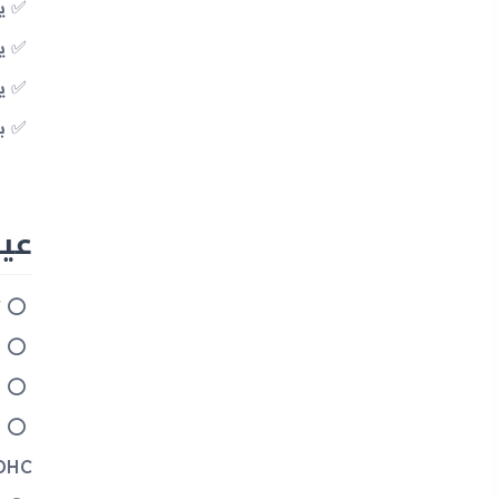
يح
يد
يح
بط
عيوب جه
ت
ش
د
croSDHC