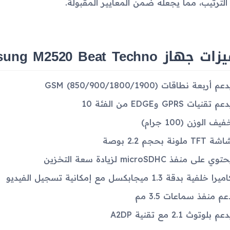
الترتيب، مما يجعله ضمن المعايير المقبولة.
جهاز Samsung M2520 Beat Techno
عم أربعة نطاقات GSM (850/900/1800/1900)
عم تقنيات GPRS وEDGE من الفئة 10
فيف الوزن (100 جرام)
ة TFT ملونة بحجم 2.2 بوصة
توي على منفذ microSDHC لزيادة سعة التخزين
ميرا خلفية بدقة 1.3 ميجابكسل مع إمكانية تسجيل الفيديو
عم منفذ سماعات 3.5 مم
عم بلوتوث 2.1 مع تقنية A2DP