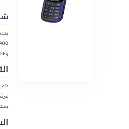
شب
وEDGE من فئة 10، مما يسهل عملية تصفح الإنترنت الأساسية وتنزيل البيانات.
الت
يستخدم 
ال