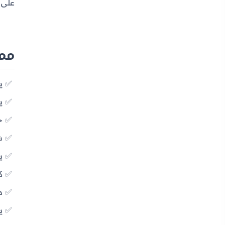
على 
مميزات 
يد
يد
خ
شاش
يح
كا
د
يد