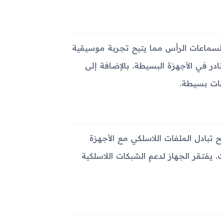
ز على مكبر صوت مدمج ومنفذ جاك مقاس 3.5 ملم لسماعات الرأس مما يتيح تجربة موسيقية
لراديو الستيريو FM مع دعم RDS، وهو أمر نادر في الأجهزة البسيطة. بالإضافة إلى
Samsung M252 تقنية البلوتوث 2.1 التي تتيح تبادل الملفات اللاسلكي مع الأجهزة
micro للشحن ونقل البيانات. يفتقر الجهاز لدعم الشبكات اللاسلكية