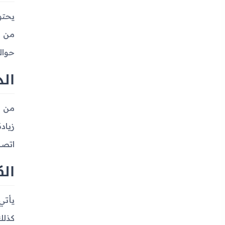
حوالي 128 بكسل
الذ
اتصا
الك
كذلك