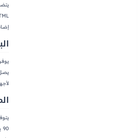
إضاف
الب
لأجه
الم