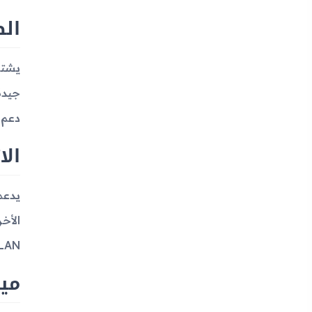
ال
دعم ملفات Java والتي ت
الا
WLAN أو نظم تحديد 
ميز