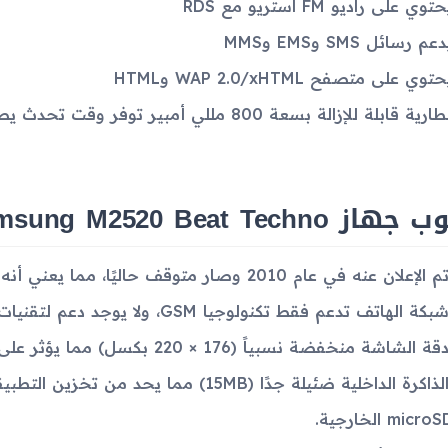
توي على راديو FM استريو مع RDS
عم رسائل SMS وEMS وMMS
توي على متصفح WAP 2.0/xHTML وHTML
ارية قابلة للإزالة بسعة 800 مللي أمبير توفر وقت تحدث يصل إلى 8 ساعات
از Samsung M2520 Beat Techno
م الإعلان عنه في عام 2010 وصار متوقف حاليًا، مما يعني أنه قد لا يحصل على دعم فني أو تحديثات.
بكة الهاتف تدعم فقط تكنولوجيا GSM، ولا يوجد دعم لتقنيات 3G أو 4G.
قة الشاشة منخفضة نسبياً (176 × 220 بكسل) مما يؤثر على تجربة العرض.
الذاكرة الداخلية ضئيلة جدًا (15MB) مما ي
mi الخارجية.