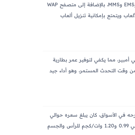
يتضمن الجهاز بعض الميزات الأساسية لتبادل الرسائل مثل SMS وEMS وMMS، بالإضافة إلى متصفح WAP
لألعاب ويتمتع بإمكانية تنزيل ألعاب
هاز بطارية قابلة للإزالة من نوع ليثيوم أيون بسعة 800 ملي أمبير، مما يكفي لتوفير عمر بطارية
في وضع الاستعداد، وما يصل إلى 8 ساعات من وقت التحدث المستمر، وهو أداء جيد
 حوالي 100 جرام. وعندما تم طرحه في الأسواق، كان يبلغ سعره حوالي
90 يورو. تتراوح معدلات الامتصاص النوعي للجسم في الهاتف حوالي 0.99 و1.20 وات/كجم للرأس والجسم