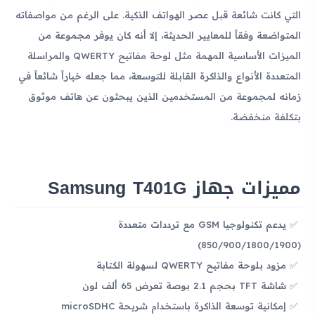
التي كانت شائعة قبل عصر الهواتف الذكية. على الرغم من مواصفاته
المتواضعة وفقاً للمعايير الحديثة، إلا أنه كان يوفر مجموعة من
الميزات الأساسية المهمة مثل لوحة مفاتيح QWERTY والمراسلة
المتعددة الأنواع والذاكرة القابلة للتوسعة، مما جعله خياراً شائعاً في
زمانه لمجموعة من المستخدمين الذين يبحثون عن هاتف موثوق
بتكلفة منخفضة.
مميزات جهاز Samsung T401G
يدعم تكنولوجيا GSM مع ترددات متعددة
(850/900/1800/1900)
مزود بلوحة مفاتيح QWERTY لسهولة الكتابة
شاشة TFT بحجم 2.1 بوصة تعرض 65 ألف لون
إمكانية توسعة الذاكرة باستخدام شريحة microSDHC