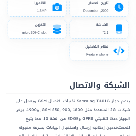
تاريخ الاصدار
الكاميرا
1.3MP
2009, December
الشاشة
التخزين
microSDHC slot
2.1"
نظام التشغيل
Feature phone
الشبكة والاتصال
يدعم جهاز Samsung T401G تقنيات الاتصال GSM ويعمل على
شبكات 2G المتعددة مثل GSM 850, 900, 1800, و1900. يوفر
الجهاز دعمًا لتقنيتي GPRS وEDGE من الفئة 10، مما يتيح
للمستخدمين إمكانية إرسال واستقبال البيانات بسرعة مقبولة
تتماشى مع متطلبات الهواتف النقالة التقليدية في ذلك الوقت.