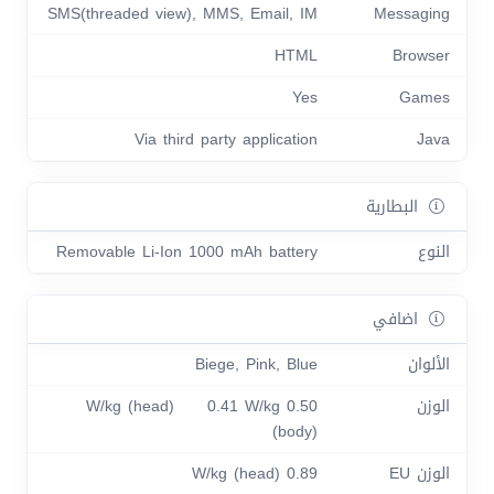
SMS(threaded view), MMS, Email, IM
Messaging
HTML
Browser
Yes
Games
Via third party application
Java
البطارية
النوع
Removable Li-Ion 1000 mAh battery
اضافي
الألوان
Biege, Pink, Blue
الوزن
0.50 W/kg (head) 0.41 W/kg
(body)
الوزن EU
0.89 W/kg (head)