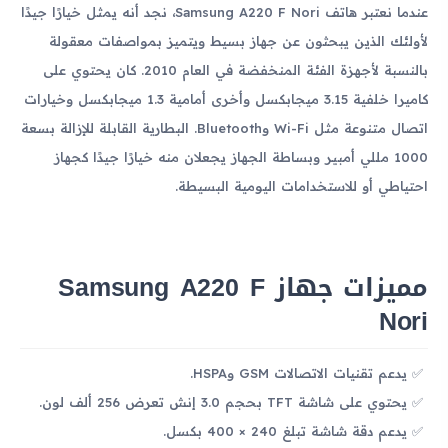
عندما نعتبر هاتف Samsung A220 F Nori، نجد أنه يمثل خيارًا جيدًا
لأولئك الذين يبحثون عن جهاز بسيط ويتميز بمواصفات معقولة
بالنسبة لأجهزة الفئة المنخفضة في العام 2010. كان يحتوي على
كاميرا خلفية 3.15 ميجابكسل وأخرى أمامية 1.3 ميجابكسل وخيارات
اتصال متنوعة مثل Wi-Fi وBluetooth. البطارية القابلة للإزالة بسعة
1000 مللي أمبير وبساطة الجهاز يجعلان منه خيارًا جيدًا كجهاز
احتياطي أو للاستخدامات اليومية البسيطة.
مميزات جهاز Samsung A220 F
Nori
يدعم تقنيات الاتصالات GSM وHSPA.
يحتوي على شاشة TFT بحجم 3.0 إنش تعرض 256 ألف لون.
يدعم دقة شاشة تبلغ 240 × 400 بكسل.