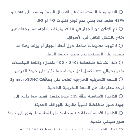
التكنولوجيا المستخدمة في الاتصال قديمة وتقف على GSM و
HSPA فقط، مما يعني عدم توفر تقنيات 4G أو 5G.
تم الإعلان عن الجهاز في 2010 وتوقف إنتاجه، مما يجعله غير
متاح بالشكل الكافي في الأسواق.
لا توجد معلومات متاحة حول أبعاد الجهاز أو وزنه، وهذا قد
يصعب على المستخدمين تقدير حجمه الفعلي.
دقة الشاشة منخفضة (240 × 400 بكسل) وكثافة البيكسلات
تقدر بحوالي 155 بكسل لكل بوصة، مما يؤثر على جودة العرض.
السعة التخزينية الخارجية تعتمد على بطاقات microSDHC ولا
توجد معلومات عن السعة التخزينية الداخلية.
الكاميرا الأساسية بدقة 3.15 ميجابيكسل فقط، مما يؤدي إلى
جودة صور منخفضة نسبياً مقارنة بالهواتف الحديثة.
الكاميرا الأمامية بدقة 1.3 ميجابيكسل فقط، مما يؤدي إلى جودة
صور سيلفي متدنية.
نظام الاتصال بالإنترنت محدود بتقنية Wi-Fi 802.11 b/g،