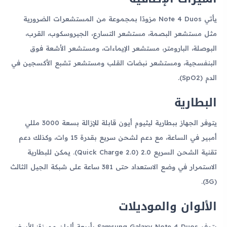
يأتي Note 4 Duos مزودًا بمجموعة من المستشعرات الضرورية
مثل مستشعر البصمة، مستشعر التسارع، الجيروسكوب، القرب،
البوصلة، البارومتر، مستشعر الإيماءات، ومستشعر الأشعة فوق
البنفسجية، ومستشعر نبضات القلب ومستشعر تشبع الأكسجين في
الدم (SpO2).
البطارية
يتوفر الجهاز ببطارية ليثيوم أيون قابلة للإزالة بسعة 3000 مللي
أمبير في الساعة، مع دعم لشحن سريع بقدرة 15 وات، وكذلك دعم
تقنية الشحن السريع 2.0 (Quick Charge 2.0). يمكن للبطارية
الاستمرار في وضع الاستعداد حتى 381 ساعة على شبكة الجيل الثالث
(3G).
الألوان والموديلات
يتوفر Samsung Galaxy Note 4 Duos بأربعة ألوان مميزة: الأبيض