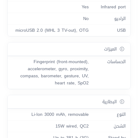
Yes
Infrared port
الراديو
No
microUSB 2.0 (MHL 3 TV-out), OTG
USB
الميزات
الحساسات
Fingerprint (front-mounted),
accelerometer, gyro, proximity,
compass, barometer, gesture, UV,
heart rate, SpO2
البطارية
النوع
Li-Ion 3000 mAh, removable
الشحن
15W wired, QC2
Up to 381 h (3G)
Stand-by