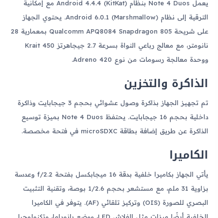
يعمل Note 4 Duos بنظام Android 4.4.4 (KitKat) مع إمكانية
الترقية إلى نظام Android 6.0.1 (Marshmallow). يحتوي الجهاز
على شريحة Qualcomm APQ8084 Snapdragon 805 بمعمارية 28
نانومتر، مع معالج رباعي النواة بسرعة 2.7 جيجاهرتز Krait 450
ووحدة معالجة رسومات من نوع Adreno 420.
الذاكرة والتخزين
تم تجهيز الجهاز بذاكرة وصول عشوائي بحجم 3 جيجابايت وذاكرة
داخلية بحجم 16 جيجابايت. يحتفظ Note 4 Duos بميزة توسيع
الذاكرة عن طريق إضافة بطاقة microSDXC في فتحة مخصصة.
الكاميرا
يأتي الجهاز بكاميرا خلفية بدقة 16 ميجابكسل بفتحة f/2.2 وعدسة
بزاوية 31 ملم، مع مستشعر بحجم 1/2.6 بوصة، وتقنية التثبيت
البصري للصورة (OIS) وتركيز تلقائي (AF). يتوفر في الكاميرا
الخلفية أيضًا ميزات مثل الفلاش LED، ووضع بانوراما، وتكنولوجيا