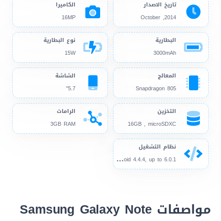
تاريخ الاصدار
الكاميرا
16MP
2014, October
البطارية
نوع البطارية
15W
3000mAh
المعالج
الشاشة
5.7"
Snapdragon 805
التخزين
الرامات
3GB RAM
16GB , microSDXC
نظام التشغيل
And
roid 4.4.4, up to 6.0.1
مواصفات Samsung Galaxy Note