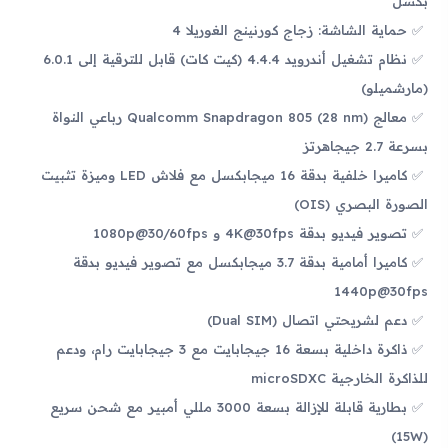
بكسل
حماية الشاشة: زجاج كورنينج الغوريلا 4
نظام تشغيل أندرويد 4.4.4 (كيت كات) قابل للترقية إلى 6.0.1
(مارشميلو)
معالج Qualcomm Snapdragon 805 (28 nm) رباعي النواة
بسرعة 2.7 جيجاهرتز
كاميرا خلفية بدقة 16 ميجابكسل مع فلاش LED وميزة تثبيت
الصورة البصري (OIS)
تصوير فيديو بدقة 4K@30fps و 1080p@30/60fps
كاميرا أمامية بدقة 3.7 ميجابكسل مع تصوير فيديو بدقة
1440p@30fps
دعم لشريحتي اتصال (Dual SIM)
ذاكرة داخلية بسعة 16 جيجابايت مع 3 جيجابايت رام، ودعم
للذاكرة الخارجية microSDXC
بطارية قابلة للإزالة بسعة 3000 مللي أمبير مع شحن سريع
(15W)