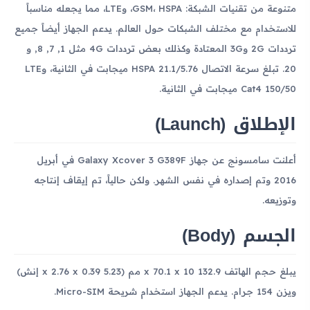
متنوعة من تقنيات الشبكة: GSM، HSPA، وLTE، مما يجعله مناسباً
للاستخدام مع مختلف الشبكات حول العالم. يدعم الجهاز أيضاً جميع
ترددات 2G و3G المعتادة وكذلك بعض ترددات 4G مثل 1, 7, 8, و
20. تبلغ سرعة الاتصال HSPA 21.1/5.76 ميجابت في الثانية، وLTE
Cat4 150/50 ميجابت في الثانية.
الإطلاق (Launch)
أعلنت سامسونج عن جهاز Galaxy Xcover 3 G389F في أبريل
2016 وتم إصداره في نفس الشهر. ولكن حالياً، تم إيقاف إنتاجه
وتوزيعه.
الجسم (Body)
يبلغ حجم الهاتف 132.9 x 70.1 x 10 مم (5.23 x 2.76 x 0.39 إنش)
ويزن 154 جرام. يدعم الجهاز استخدام شريحة Micro-SIM.