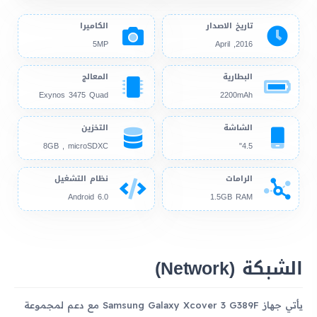
تاريخ الاصدار
الكاميرا
5MP
2016, April
البطارية
المعالج
Exynos 3475 Quad
2200mAh
الشاشة
التخزين
8GB , microSDXC
4.5"
الرامات
نظام التشغيل
Android 6.0
1.5GB RAM
الشبكة (Network)
يأتي جهاز Samsung Galaxy Xcover 3 G389F مع دعم لمجموعة