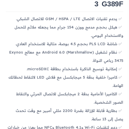
3 G389F
يدعم تقنيات الاتصال GSM / HSPA / LTE للاتصال الشبكي.
هيكل بحجم مدمج ووزن 154 جرام مما يجعله ملائم للحمل
والاستخدام اليومي.
شاشة PLS LCD بحجم 4.5 بوصة، مثالية للاستخدام العادي.
نظام تشغيل Android 6.0 (Marshmallow) مع معالج Exynos
3475 رباعي النواة.
إمكانية توسيع الذاكرة باستخدام بطاقة microSDXC.
كاميرا خلفية بدقة 5 ميجابكسل مع فلاش LED لالتقاط لحظاتك
الهامة.
الكاميرا الأمامية بدقة 2 ميجابكسل للاتصال المرئي والتقاط
الصور الشخصية.
بطارية قابلة للإزالة بقدرة 2200 مللي أمبير مع وقت تحدث
يصل إلى 13 ساعة.
دعم لتقنيات Wi-Fi وBluetooth 4.1 وNFC مما يعزز من خيارات