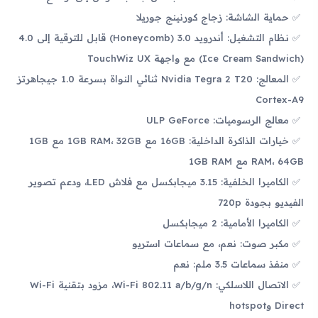
حماية الشاشة: زجاج كورنينج جوريلا
نظام التشغيل: أندرويد 3.0 (Honeycomb) قابل للترقية إلى 4.0
(Ice Cream Sandwich) مع واجهة TouchWiz UX
المعالج: Nvidia Tegra 2 T20 ثنائي النواة بسرعة 1.0 جيجاهرتز
Cortex-A9
معالج الرسوميات: ULP GeForce
خيارات الذاكرة الداخلية: 16GB مع 1GB RAM، 32GB مع 1GB
RAM، 64GB مع 1GB RAM
الكاميرا الخلفية: 3.15 ميجابكسل مع فلاش LED، ودعم تصوير
الفيديو بجودة 720p
الكاميرا الأمامية: 2 ميجابكسل
مكبر صوت: نعم، مع سماعات استريو
منفذ سماعات 3.5 ملم: نعم
الاتصال اللاسلكي: Wi-Fi 802.11 a/b/g/n، مزود بتقنية Wi-Fi
Direct وhotspot