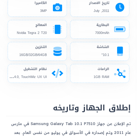
تاريخ الاصدار
الكاميرا
3MP
2011, July
البطارية
المعالج
Nvidia Tegra 2 T20
7000mAh
الشاشة
التخزين
16GB/32GB/64GB
10.1"
الرامات
نظام التشغيل
And
roid 3.0, up to 4.0, TouchWiz UX UI
1GB RAM
إطلاق الجهاز وتاريخه
تم الإعلان عن جهاز Samsung Galaxy Tab 10.1 P7510 في مارس
عام 2011 وتم إصداره في الأسواق في يوليو من نفس العام. بعد