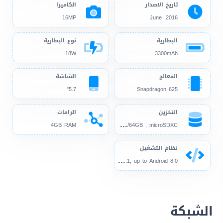
تاريخ الاصدار
الكاميرا
16MP
2016, June
البطارية
نوع البطارية
18W
3300mAh
المعالج
الشاشة
5.7"
Snapdragon 625
التخزين
الرامات
32G
B/64GB , microSDXC
4GB RAM
نظام التشغيل
And
roid 6.0.1, up to Android 8.0
الشبكة