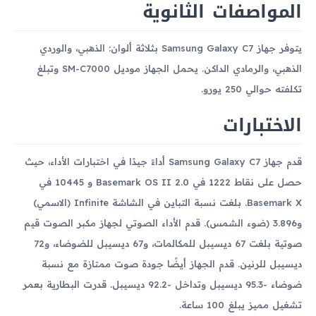
المواصفات الثانوية
يتوفر جهاز Samsung Galaxy C7 بثلاثة ألوان: الذهبي، والوردي
الذهبي، والرمادي الداكن. يحمل الجهاز موديل SM-C7000 وتبلغ
تكلفته حوالي 250 يورو.
الاختبارات
قدم جهاز Samsung Galaxy C7 أداءً جيدًا في اختبارات الأداء، حيث
حصل على نقاط 1222 في Basemark OS II 2.0 و 10445 في
Basemark X. بلغت نسبة التباين في الشاشة Infinite (الاسمي)
و3.896 (ضوء الشمس). قدم الأداء الصوتي لجهاز مكبر الصوت قيم
صوتية بلغت 67 ديسيبل للمكالمات، و67 ديسيبل للضوضاء، و72
ديسيبل للرنين. قدم الجهاز أيضًا جودة صوت ممتازة مع نسبة
ضوضاء -95.3 ديسيبل وتداخل -92.2 ديسيبل. قدرت البطارية بعمر
تشغيل مميز يبلغ 100 ساعة.