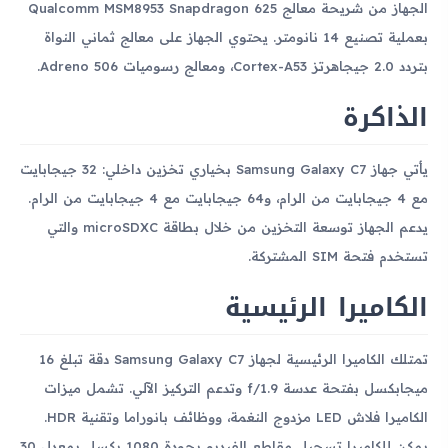
الجهاز من شريحة معالج Qualcomm MSM8953 Snapdragon 625
بعملية تصنيع 14 نانومتر. يحتوي الجهاز على معالج ثماني النواة
بتردد 2.0 جيجاهرتز Cortex-A53، ومعالج رسوميات Adreno 506.
الذاكرة
يأتي جهاز Samsung Galaxy C7 بخياري تخزين داخلي: 32 جيجابايت
مع 4 جيجابايت من الرام، و64 جيجابايت مع 4 جيجابايت من الرام.
يدعم الجهاز توسعة التخزين من خلال بطاقة microSDXC والتي
تستخدم فتحة SIM المشتركة.
الكاميرا الرئيسية
تمتلك الكاميرا الرئيسية لجهاز Samsung Galaxy C7 دقة تبلغ 16
ميجابكسل بفتحة عدسة f/1.9 وتدعم التركيز الآلي. تشمل ميزات
الكاميرا فلاش LED مزدوج النغمة، ووظائف بانوراما وتقنية HDR.
يمكن للكاميرا تسجيل مقاطع الفيديو بجودة 1080 بكسل بمعدل 30