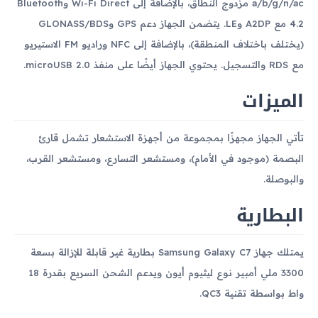
a/b/g/n/ac مزدوج النطاق، بالإضافة إلى Wi-Fi Direct وBluetooth
4.2 مع A2DP وLE. يتضمن الجهاز دعم GPS وGLONASS/BDS
(يختلف باختلاف المنطقة)، بالإضافة إلى NFC وراديو FM الاستيريو
مع RDS والتسجيل. يحتوي الجهاز أيضًا على منفذ microUSB 2.0.
الميزات
تأتي الجهاز مجهزًا بمجموعة من أجهزة الاستشعار تشمل قارئ
البصمة (موجود في الأمام)، ومستشعر التسارع، ومستشعر القرب،
والبوصلة.
البطارية
يمتلك جهاز Samsung Galaxy C7 بطارية غير قابلة للإزالة بسعة
3300 ملي أمبير نوع ليثيوم أيون ويدعم الشحن السريع بقدرة 18
واط بواسطة تقنية QC3.