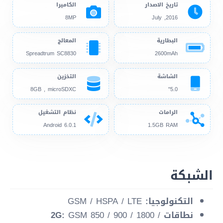
تاريخ الاصدار
الكاميرا
8MP
2016, July
البطارية
المعالج
Spreadtrum SC8830
2600mAh
الشاشة
التخزين
8GB , microSDXC
5.0"
الرامات
نظام التشغيل
Android 6.0.1
1.5GB RAM
الشبكة
التكنولوجيا:
GSM / HSPA / LTE
نطاقات 2G:
GSM 850 / 900 / 1800 /