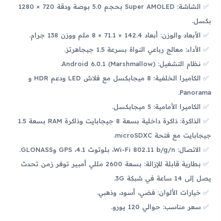
الشاشة: Super AMOLED بحجم 5.0 بوصة ودقة 720 × 1280
بكسل.
الأبعاد والوزن: أبعاد 142.4 × 71.1 × 8 ملم ووزن 138 جرام.
الأداء: معالج رباعي النواة بسرعة 1.5 جيجاهرتز.
نظام التشغيل: Android 6.0.1 (Marshmallow).
الكاميرا الخلفية: 8 ميجابكسل مع فلاش LED ودعم HDR و
Panorama.
الكاميرا الأمامية: 5 ميجابكسل.
الذاكرة: ذاكرة داخلية بسعة 8 جيجابايت وذاكرة RAM بسعة 1.5
جيجابايت مع فتحة microSDXC.
الاتصال: Wi-Fi 802.11 b/g/n، بلوتوث 4.1، GPS وGLONASS.
بطارية قابلة للإزالة: بسعة 2600 مللي أمبير توفر زمن تحدث
يصل إلى 14 ساعة في شبكة 3G.
خيارات الألوان: فضي، أسود، وذهبي.
سعر مناسب: حوالي 120 يورو.