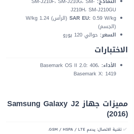
النماذج:
SM-J210F، SM-J210G، SM-
J210H، SM-J210GU
SAR EU:
0.59 W/kg (الرأس) 1.24 W/kg
(الجسم)
السعر:
حوالي 120 يورو
الاختبارات
الأداء:
Basemark OS II 2.0: 406،
Basemark X: 1419
مميزات جهاز Samsung Galaxy J2
(2016)
تقنية الاتصال: يدعم GSM / HSPA / LTE.