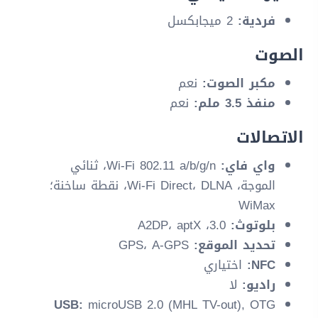
فردية:
2 ميجابكسل
الصوت
مكبر الصوت:
نعم
منفذ 3.5 ملم:
نعم
الاتصالات
واي فاي:
Wi-Fi 802.11 a/b/g/n، ثنائي
الموجة، Wi-Fi Direct، DLNA، نقطة ساخنة؛
WiMax
بلوتوث:
3.0، A2DP، aptX
تحديد الموقع:
GPS، A-GPS
NFC:
اختياري
راديو:
لا
USB:
microUSB 2.0 (MHL TV-out), OTG