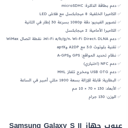
دعم بطاقة الذاكرة: microSDHC
الكاميرا الخلفية: 8 ميجابكسل مع فلاش LED
تصوير الفيديو: دقة 1080p بسرعة 30 إطار في الثانية
الكاميرا الأمامية: 2 ميجابكسل
دعم Wi-Fi a/b/g/n، Wi-Fi Direct، DLNA، نقطة اتصال WiMax
تقنية بلوتوث 3.0 مع A2DP وaptX
نظام تحديد المواقع: GPS وA-GPS
دعم NFC (اختياري)
دعم USB OTG ومخرج تلفاز MHL
البطارية: قابلة للإزالة بسعة 1800 مللي أمبير في الساعة
الأبعاد: 130 × 70 × 10 مم
الوزن: 130 جرام
عيوب جهاز Samsung Galaxy S II