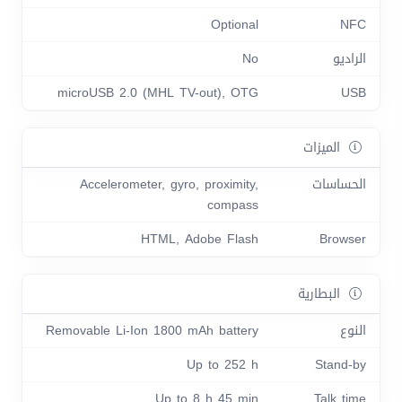
Optional
NFC
الراديو
No
microUSB 2.0 (MHL TV-out), OTG
USB
الميزات
الحساسات
Accelerometer, gyro, proximity,
compass
HTML, Adobe Flash
Browser
البطارية
النوع
Removable Li-Ion 1800 mAh battery
Up to 252 h
Stand-by
Up to 8 h 45 min
Talk time