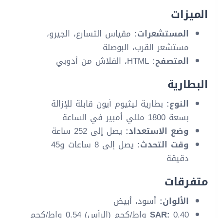
الميزات
المستشعرات:
مقياس التسارع، الجيرو،
مستشعر القرب، البوصلة
المتصفح:
HTML، الفلاش من أدوبي
البطارية
النوع:
بطارية ليثيوم أيون قابلة للإزالة
بسعة 1800 مللي أمبير في الساعة
وضع الاستعداد:
يصل إلى 252 ساعة
وقت التحدث:
يصل إلى 8 ساعات و45
دقيقة
متفرقات
الألوان:
أسود، أبيض
SAR:
0.40 واط/كجم (الرأس) 0.54 واط/كجم