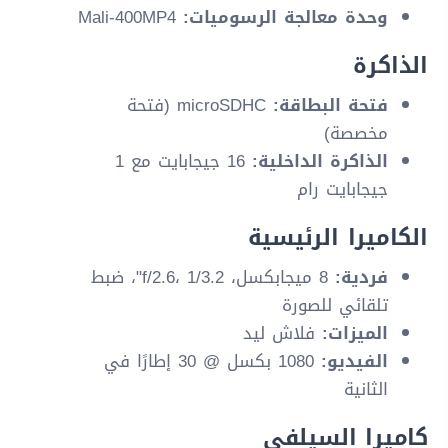
وحدة معالجة الرسوميات:
Mali-400MP4
الذاكرة
فتحة البطاقة:
microSDHC (فتحة
مخصصة)
الذاكرة الداخلية:
16 جيجابايت مع 1
جيجابايت رام
الكاميرا الرئيسية
فردية:
8 ميجابكسل، f/2.6، 1/3.2"، ضبط
تلقائي للصورة
الميزات:
فلاش ليد
الفيديو:
1080 بكسل @ 30 إطارًا في
الثانية
كاميرا السيلفي