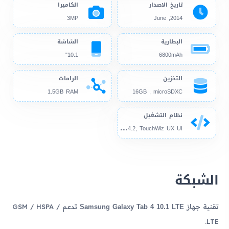
تاريخ الاصدار
الكاميرا
3MP
2014, June
البطارية
الشاشة
10.1"
6800mAh
التخزين
الرامات
1.5GB RAM
16GB , microSDXC
نظام التشغيل
And
roid 4.4.2, TouchWiz UX UI
الشبكة
Samsung Galaxy Tab 4 10.1 LTE
تقنية جهاز
تدعم GSM / HSPA /
LTE.