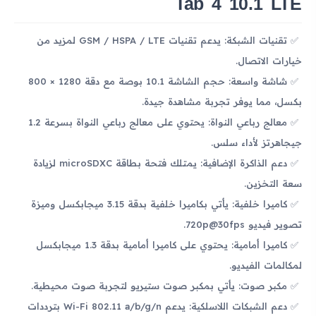
Tab 4 10.1 LTE
تقنيات الشبكة: يدعم تقنيات GSM / HSPA / LTE لمزيد من
خيارات الاتصال.
شاشة واسعة: حجم الشاشة 10.1 بوصة مع دقة 1280 × 800
بكسل، مما يوفر تجربة مشاهدة جيدة.
معالج رباعي النواة: يحتوي على معالج رباعي النواة بسرعة 1.2
جيجاهرتز لأداء سلس.
دعم الذاكرة الإضافية: يمتلك فتحة بطاقة microSDXC لزيادة
سعة التخزين.
كاميرا خلفية: يأتي بكاميرا خلفية بدقة 3.15 ميجابكسل وميزة
تصوير فيديو 720p@30fps.
كاميرا أمامية: يحتوي على كاميرا أمامية بدقة 1.3 ميجابكسل
لمكالمات الفيديو.
مكبر صوت: يأتي بمكبر صوت ستيريو لتجربة صوت محيطية.
دعم الشبكات اللاسلكية: يدعم Wi-Fi 802.11 a/b/g/n بترددات