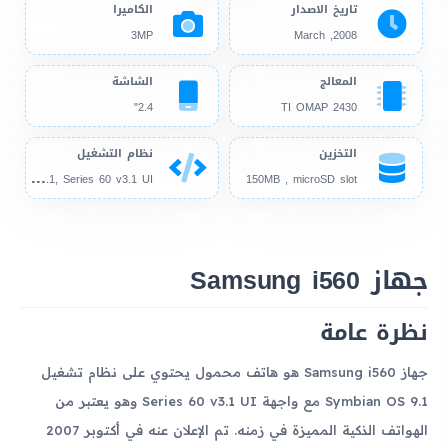
تاريخ الاصدار
الكاميرا
3MP
2008, March
المعالج
الشاشة
2.4"
TI OMAP 2430
التخزين
نظام التشغيل
Sym
bian OS 9.1, Series 60 v3.1 UI
150MB , microSD slot
جهاز Samsung i560
نظرة عامة
جهاز Samsung i560 هو هاتف محمول يحتوي على نظام تشغيل
Symbian OS 9.1 مع واجهة Series 60 v3.1 UI وهو يعتبر من
الهواتف الذكية المميزة في زمنه. تم الإعلان عنه في أكتوبر 2007