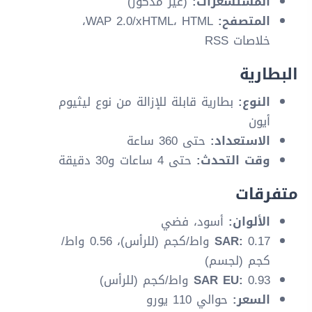
المستشعرات:
(غير مذكور)
المتصفح:
WAP 2.0/xHTML، HTML،
خلاصات RSS
البطارية
النوع:
بطارية قابلة للإزالة من نوع ليثيوم
أيون
الاستعداد:
حتى 360 ساعة
وقت التحدث:
حتى 4 ساعات و30 دقيقة
متفرقات
الألوان:
أسود، فضي
SAR:
0.17 واط/كجم (للرأس)، 0.56 واط/
كجم (لجسم)
0.93 واط/كجم (للرأس)
SAR EU:
السعر:
حوالي 110 يورو