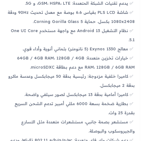
يدعم تقنيات الشبكة المتعددة: GSM، HSPA، LTE، و 5G.
شاشة PLS LCD بقياس 6.6 بوصة مع معدل تحديث 90Hz ودقة
1080x2408 بكسل. حماية Corning Gorilla Glass 5.
نظام التشغيل Android 13 مع واجهة مستخدم One UI Core
5.1.
معالج Exynos 1330 (5 نانومتر) بثماني أنوية وأداء قوي.
خيارات تخزين متعددة: 64GB / 4GB RAM، 128GB / 4GB
RAM، 128GB / 6GB RAM مع دعم بطاقة microSDXC.
كاميرا خلفية مزدوجة: رئيسية بدقة 50 ميجابكسل وعدسة ماكرو
بدقة 2 ميجابكسل.
كاميرا أمامية بدقة 13 ميجابكسل لصور سيلفي واضحة.
بطارية ضخمة بسعة 6000 مللي أمبير تدعم الشحن السريع
بقدرة 25 وات.
مستشعر بصمة جانبي، مستشعرات متعددة مثل التسارع
والجيروسكوب والبوصلة.
دعم شبكات واي فاي متعددة: Wi-Fi 802.11 a/b/g/n/ac، ودعم