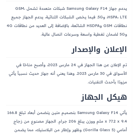
يدعم جهاز Samsung Galaxy F14 شبكات متعددة تشمل GSM،
HSPA، LTE، و5G. فيما يخص الشبكات الثنائية، يدعم الجهاز جميع
نطاقات GSM وHSDPA الشائعة، بالإضافة إلى العديد من نطاقات 4G
و5G لضمان تغطية واسعة وسرعات اتصال عالية.
الإعلان والإصدار
تم الإعلان عن هذا الجهاز في 24 مارس 2023، وأصبح متاحًا في
الأسواق في 30 مارس 2023. وهذا يعني أنه جهاز حديث نسبياً يأتي
مزودًا بأحدث التقنيات.
هيكل الجهاز
يأتي Samsung Galaxy F14 بتصميم متين يتضمن أبعاد تبلغ 166.8
x 77.2 x 9.4 ملم ووزن يبلغ 206 جرام. الجهاز مصنوع من زجاج
أمامي (Gorilla Glass 5) وظهر وإطار من البلاستيك، مما يضمن