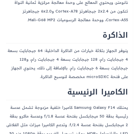
نانومتر، ويحتوي المعالج على وحدة معالجة مركزية ثمانية النواة
تتكون من 2x2.4 جيجاهرتز Cortex-A78 و6x2.0 جيجاهرتز
Cortex-A55، ووحدة معالجة الرسوميات Mali-G68 MP2.
الذاكرة
يتوفر الجهاز بثلاثة خيارات من الذاكرة الداخلية: 64 جيجابايت بسعة
4 جيجابايت رام، 128 جيجابايت بسعة 4 جيجابايت رام، و128
جيجابايت بسعة 6 جيجابايت رام. بالإضافة إلى ذلك، يحتوي الجهاز
على فتحة microSDXC مخصصة لتوسيع الذاكرة.
الكاميرا الرئيسية
يمتلك Samsung Galaxy F14 كاميرا خلفية مزدوجة تشمل عدسة
رئيسية بدقة 50 ميجابكسل بفتحة عدسة f/1.8 وعدسة ماكرو بدقة
2 ميجابكسل بفتحة عدسة f/2.4. وتدعم الكاميرا ميزات مثل الفلاش
LED، والبانوراما، وHDR. يمكن تسجيل الفيديو بدقة 1080p عند 30