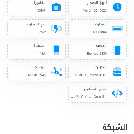
تاريخ الاصدار
الكاميرا
50MP
2023, March 30
البطارية
نوع البطارية
25W
6000mAh
المعالج
الشاشة
6.6"
Exynos 1330
التخزين
الرامات
64G
B/128GB , microSDXC
4/6GB RAM
نظام التشغيل
And
roid 13, One UI Core 5.1
الشبكة