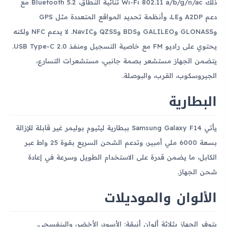
ذلك Wi-Fi 802.11 a/b/g/n/ac ثنائية النطاق، Bluetooth 5.2 مع
دعم A2DP وLE، وأنظمة تحديد المواقع المتعددة مثل GPS
وGLONASS وGALILEO وBDS وQZSS وNavIC. لا يدعم NFC ولكنه
يحتوي على راديو FM مع خاصية التسجيل ومنفذ USB Type-C 2.0.
يتضمن الجهاز مستشعر بصمة جانبي، مستشعرات التسارع،
الجيروسكوب، القرب، والبوصلة.
البطارية
يأتي Samsung Galaxy F14 ببطارية ليثيوم بوليمر غير قابلة للإزالة
بسعة 6000 ملي أمبير، وتدعم الشحن السريع بقوة 25 واط عبر
الكابل، ما يضمن قدرة على الاستخدام الطويل وسرعة في إعادة
شحن الجهاز.
الألوان والموديلات
يتوفر الجهاز بثلاثة ألوان أنيقة: الأسود، الأخضر، والبنفسجي.