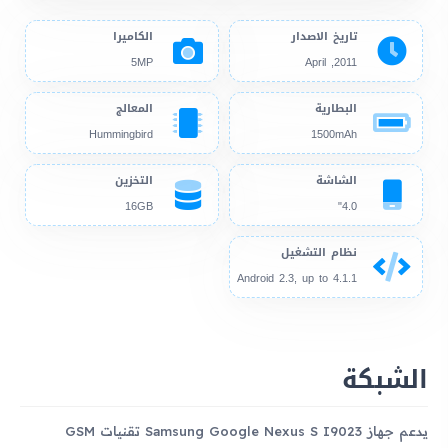
تاريخ الاصدار
الكاميرا
5MP
2011, April
البطارية
المعالج
Hummingbird
1500mAh
الشاشة
التخزين
16GB
4.0"
نظام التشغيل
Android 2.3, up to 4.1.1
الشبكة
يدعم جهاز Samsung Google Nexus S I9023 تقنيات GSM