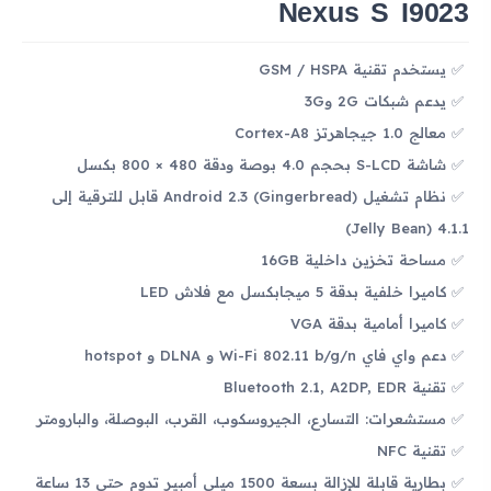
Nexus S I9023
يستخدم تقنية GSM / HSPA
يدعم شبكات 2G و3G
معالج 1.0 جيجاهرتز Cortex-A8
شاشة S-LCD بحجم 4.0 بوصة ودقة 480 × 800 بكسل
نظام تشغيل Android 2.3 (Gingerbread) قابل للترقية إلى
4.1.1 (Jelly Bean)
مساحة تخزين داخلية 16GB
كاميرا خلفية بدقة 5 ميجابكسل مع فلاش LED
كاميرا أمامية بدقة VGA
دعم واي فاي Wi-Fi 802.11 b/g/n و DLNA و hotspot
تقنية Bluetooth 2.1, A2DP, EDR
مستشعرات: التسارع، الجيروسكوب، القرب، البوصلة، والبارومتر
تقنية NFC
بطارية قابلة للإزالة بسعة 1500 ميلي أمبير تدوم حتى 13 ساعة