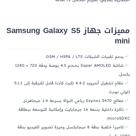
مميزات جهاز Samsung Galaxy S5
mini
يدعم تقنيات الشبكات GSM / HSPA / LTE.
شاشة Super AMOLED بحجم 4.5 بوصة ودقة 720 × 1280
بكسل.
نظام تشغيل أندرويد 4.4.2 (كيت كات) قابل للترقية إلى 5.1.1
(لولي بوب).
معالج Exynos 3470 رباعي النواة بسرعة 1.4 جيجاهرتز.
ذاكرة داخلية بسعة 16 جيجابايت وإمكانية التوسعة ببطاقة
microSDXC.
كاميرا خلفية بدقة 8 ميجابكسل وميزة تصوير الفيديو بدقة
1080 بكسل.