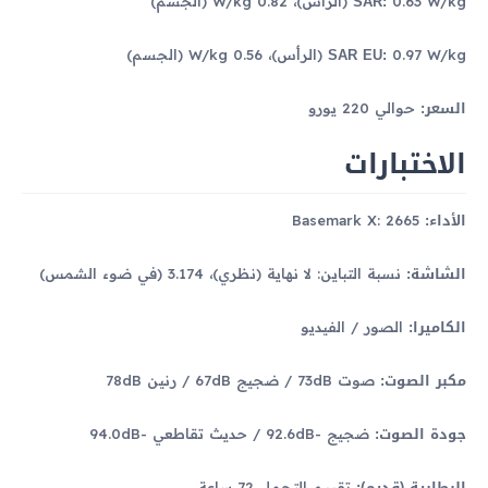
SAR:
0.63 W/kg (الرأس)، 0.82 W/kg (الجسم)
SAR EU:
0.97 W/kg (الرأس)، 0.56 W/kg (الجسم)
السعر:
حوالي 220 يورو
الاختبارات
الأداء:
Basemark X: 2665
الشاشة:
نسبة التباين: لا نهاية (نظري)، 3.174 (في ضوء الشمس)
الكاميرا:
الصور / الفيديو
مكبر الصوت:
صوت 73dB / ضجيج 67dB / رنين 78dB
جودة الصوت:
ضجيج -92.6dB / حديث تقاطعي -94.0dB
البطارية (قديم):
تقييم التحمل 72 ساعة