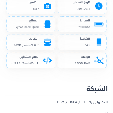
تاريخ الاصدار
الكاميرا
8MP
2014, July
البطارية
المعالج
Exynos 3470 Quad
2100mAh
الشاشة
التخزين
16GB , microSDXC
4.5"
الرامات
نظام التشغيل
And
roid 4.4.2, up to 5.1.1, TouchWiz UI
1.5GB RAM
الشبكة
التكنولوجيا:
GSM / HSPA / LTE