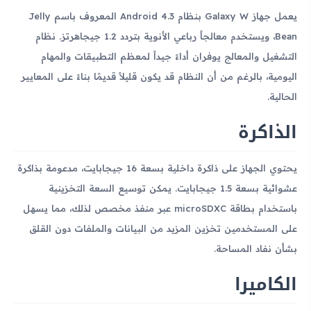
يعمل جهاز Galaxy W بنظام Android 4.3 المعروف باسم Jelly
Bean، ويستخدم معالجاً رباعي الأنوية بتردد 1.2 جيجاهرتز. نظام
التشغيل والمعالج يوفران أداءً جيداً لمعظم التطبيقات والمهام
اليومية، بالرغم من أن النظام قد يكون قليلاً قديمًا بناءً على المعايير
الحالية.
الذاكرة
يحتوي الجهاز على ذاكرة داخلية بسعة 16 جيجابايت، مدعومة بذاكرة
عشوائية بسعة 1.5 جيجابايت. يمكن توسيع السعة التخزينية
باستخدام بطاقة microSDXC عبر منفذ مخصص لذلك، مما يسهل
على المستخدمين تخزين المزيد من البيانات والملفات دون القلق
بشأن نفاد المساحة.
الكاميرا