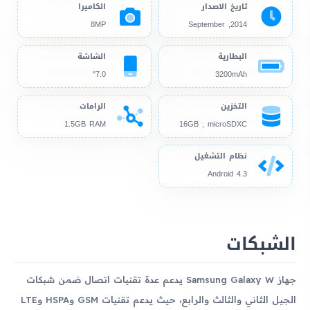
تاريخ الاصدار
الكاميرا
8MP
2014, September
البطارية
الشاشة
7.0"
3200mAh
التخزين
الرامات
1.5GB RAM
16GB , microSDXC
نظام التشغيل
Android 4.3
الشبكات
جهاز Samsung Galaxy W يدعم عدة تقنيات اتصال ضمن شبكات
الجيل الثاني والثالث والرابع، حيث يدعم تقنيات GSM وHSPA وLTE