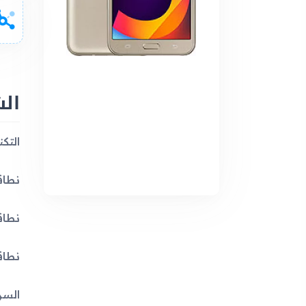
ال
التكنولوجي
نطاقات الجيل
نطاقات ال
نطاقات ا
السرعة: at4 150/50 Mbps