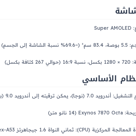
شاشة
Super 
69.% نسبة الشاشة إلى الجسم)
(حوالي 267 كثافة بكسل)
نظام الأساسي
أندرويد 7.0 (نوجا)، يمكن ترقيته إلى أندرويد 9.0 (باي)، واجهة One UI
Exynos 7870 O نانو متر)
جة المركزية (CPU): ثماني النواة 1.6 جيجاهرتز Cortex-A53