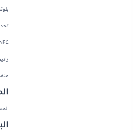
بلوتوث: .1
تحديد ا
NFC: لا
راديو: 
منفذ icroUSB 2.0
الم
المس
الب