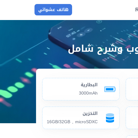
R
هاتف عشوائي
البطارية
3000mAh
التخزين
16GB/32GB , microSDXC