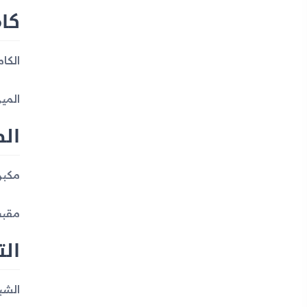
كام
الكاميرا الفردي
الميز
ال
مكبر
مقبس 3.5 
الت
الشبكة الم