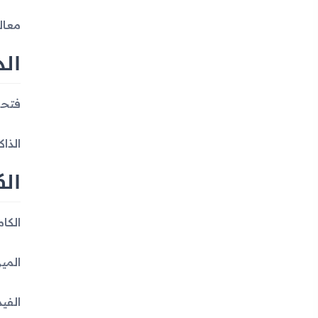
معالج ال
الذ
فتحة بطا
الذاكرة الداخلية: 
الك
الكاميرا الفردية: 13 
الميزات:
الفيديو: s