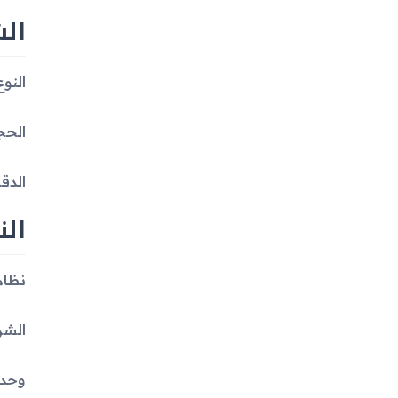
ال
النوع: AMOLED
الحجم: 5.5 بوصة، 83.4 سم² (~6
الدقة: 720 × 1280 بكسل، نسبة 16:9 
ال
نظام التشغيل: 
الشريحة: cta (14
وحدة المعال