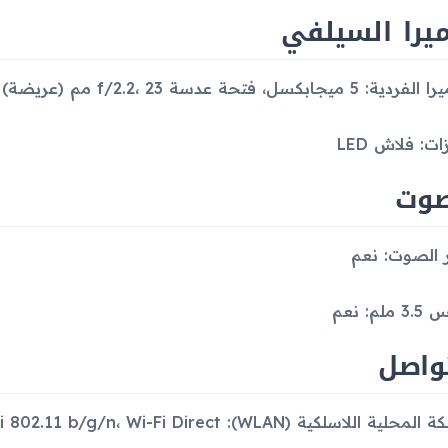
يرا السيلفي
ة: 5 ميجابكسل، فتحة عدسة f/2.2، 23 مم (عريضة)
ات: فلاش LED
صوت
 الصوت: نعم
ملم: نعم
واصل
حلية اللاسلكية (WLAN): Wi-Fi 802.11 b/g/n، Wi-Fi Direct