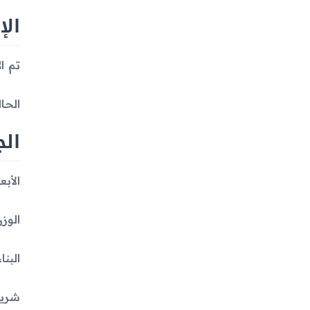
الإ
تم الإ
الحال
ال
الأبعاد: 152.4 × 78.6 × 7.6 مم 
الوزن: 170 جم (0
البن
شريحة SIM: شريحة مزدوجة (