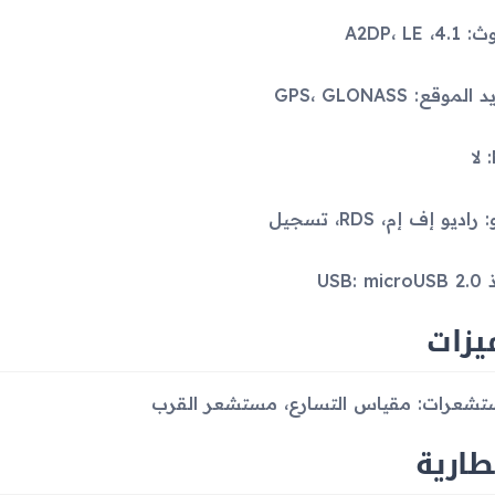
4، A2DP، LE
لموقع: GPS، GLONASS
راديو إف إم، RDS، تسجيل
USB: m
يزات
تشعرات: مقياس التسارع، مستشعر القرب
طارية