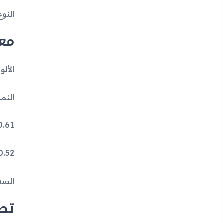
النوع: ليثي
مع
الأل
النماذج: SM-J701MT
SAR: 0.61 
SAR EU: 0.52 وا
السعر:
تصميم 