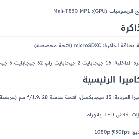
رسوميات (GPU): Mali-T830 MP1
اكرة
قة الذاكرة: microSDXC (فتحة مخصصة)
16 جيجابايت 2 جيجابايت رام، 32 جيجابايت 3 جيجابايت رام
اميرا الرئيسية
ميجابكسل، فتحة عدسة f/1.9، 28 مم (عريضة)، ضبط تلقائي للصورة (AF)
 فلاش LED، بانوراما
1080p@30fp