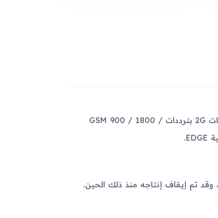
يأتي جهاز Samsung i300x بتقنية الاتصال GSM، والتي تدعم شبكات 2G بترددات GSM 900 / 1800 /