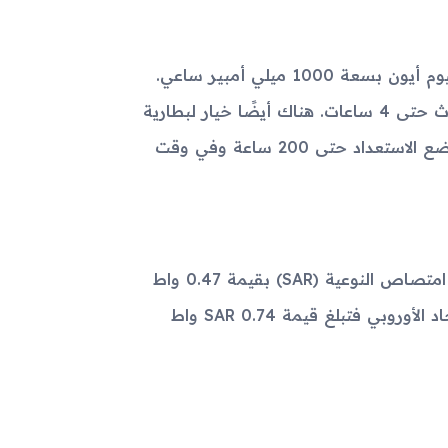
يحتوي جهاز Samsung i300x على بطارية قابلة للإزالة من نوع ليثيوم أيون بسعة 1000 ميلي أمبير ساعي.
يمكنها العمل في وضع الاستعداد حتى 130 ساعة وفي وقت التحدث حتى 4 ساعات. هناك أيضًا خيار لبطارية
مُحسنة بسعة 1700 ميلي أمبير ساعي، والتي يمكنها العمل في وضع الاستعداد حتى 200 ساعة وفي وقت
لم يُعلن عن ألوان محددة للجهاز. معايير السلامة تتمثل في معدل امتصاص النوعية (SAR) بقيمة 0.47 واط
لكل كيلوجرام للرأس و0.66 واط لكل كيلوجرام للجسم. أما في الاتحاد الأوروبي فتبلغ قيمة SAR 0.74 واط