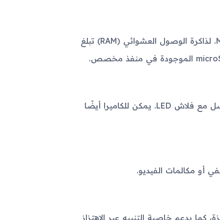
الذاكرة الداخلية للجهاز تبلغ 4 جيجابايت وهي عبارة عن Microdrive. لذاكرة الوصول العشوائي (RAM) تبلغ
يحتوي جهاز Samsung i300x على كاميرا خلفية بدقة 1.3 ميجابكسل مع فلاش LED. يمكن للكاميرا أيضًا
 كما يدعم خاصية التنبيه عبر الاهتزاز