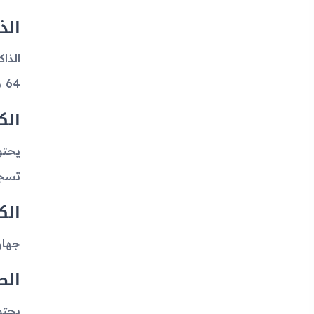
الذ
64 ميجابايت. يدعم الجهاز أيضًا توسيع الذاكرة من خلال بطاقة microSD الموجودة في منفذ مخصص.
الك
تسجي
الك
جهاز Samsung i300x لا يأتي بكاميرا أمامية مخصصة لصور السيلف
الص
يحتو