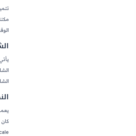
الوق
الش
الشاشة تصل إلى 0
الن
XScale بسرعة 6