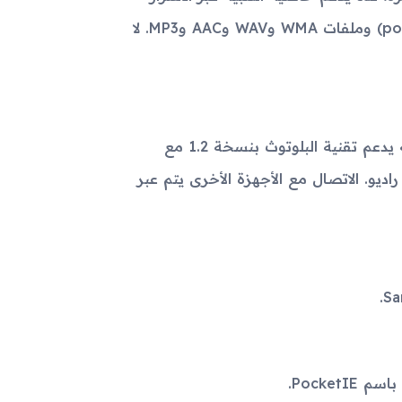
والنغمات القابلة للتنزيل مثل النغمات النغمية المتعددة (polyphonic) وملفات WMA وWAV وAAC وMP3. لا
جهاز Samsung i300x لا يدعم تقنية الاتصال اللاسلكي WLAN، لكنه يدعم تقنية البلوتوث بنسخة 1.2 مع
ى تقنية تحديد المواقع GPS ولا يوجد به راديو. الاتصال مع الأجهزة الأخرى يتم عبر