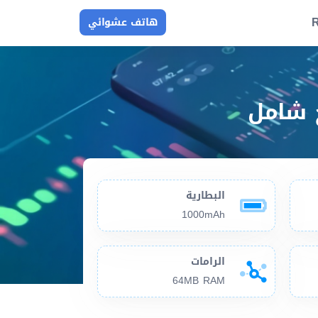
R
هاتف عشوائي
البطارية
1000mAh
الرامات
64MB RAM