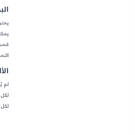
الب
التحدث
الأ
لكل 