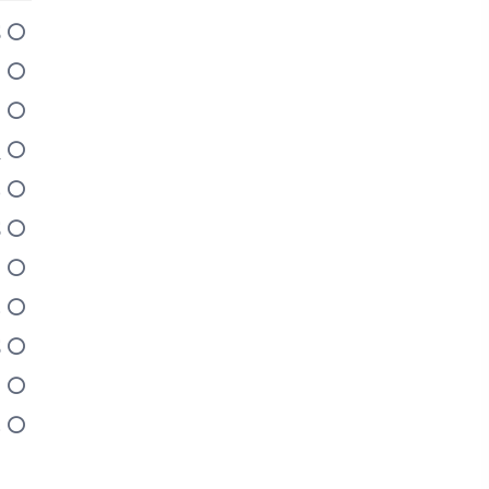
ل
أ
ش
ي
ك
ل
ا
ع
ل
م
ع