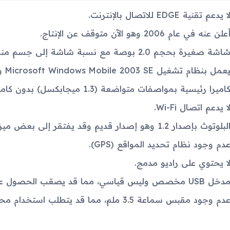
ا يدعم تقنية EDGE للاتصال بالإنترنت.
علن عنه في عام 2006 وهو الآن متوقف عن الإنتاج.
اشة صغيرة بحجم 2.0 بوصة مع نسبة شاشة إلى جسم منخفضة (~22.8%).
عمل بنظام تشغيل Microsoft Windows Mobile 2003 SE وهو نظام قديم.
اميرا رئيسية بمواصفات متواضعة (1.3 ميجابكسل) بدون كاميرا سيلفي.
ا يدعم اتصال Wi-Fi.
لبلوتوث بإصدار 1.2 وهو إصدار قديم وقد يفتقر إلى بعض ميزات الاتصال الحديثة.
دم وجود نظام تحديد المواقع (GPS).
ا يحتوي على راديو مدمج.
دخل USB مخصص وليس قياسي، مما قد يصعّب الحصول على كابلات بديلة.
دم وجود مقبس سماعة 3.5 ملم، مما قد يتطلب استخدام محولات أو سماعات خاصة.