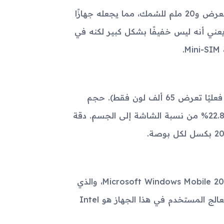
تتميز أبعاد جهاز Samsung i300x بأنها 113 ملم للطول، 48 ملم للعرض و20 ملم للسُمك، مما يجعله جهازًا
تخدام. يزن الجهاز حوالي 121 جرامًا، مما يعني أنه ليس خفيفًا بشكل كبير لكنه في
.
يأتي جهاز Samsung i300x بشاشة TFT تدعم 256 ألف لون (لكن فعليًا تعرض 65 ألف لون فقط). حجم
الشاشة يبلغ 2.0 بوصة مع أبعاد 30 × 40 ملم، مما يُشكل حوالي 22.8% من نسبة الشاشة إلى الجسم. دقة
يعمل جهاز Samsung i300x بنظام التشغيل Microsoft Windows Mobile 2003 SE Smartphone، والذي
كان يعد واحدًا من الأنظمة المُحدثة والمتقدمة في ذلك الوقت. المعالج المستخدم في هذا الجهاز هو Intel