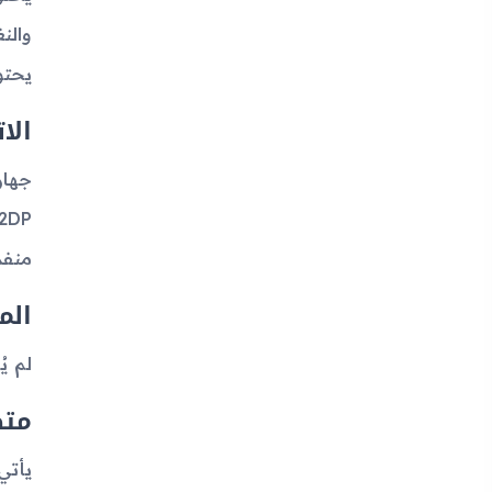
يحتوي ال
الا
منفذ USB الخاص ب
الم
لم يُ
متص
يأتي الجهاز ب