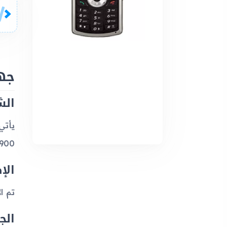
جهاز 00x
الش
1900. كما يدعم الجهاز تقنية GPRS من الفئة 10، لكنه
الإ
تم الإعلان عن جهاز x
الج