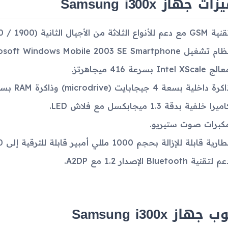
ت جهاز Samsung i300x
G مع دعم للأنواع الثلاثة من الأجيال الثانية (GSM 900 / 1800 / 1900).
م تشغيل Microsoft Windows Mobile 2003 SE Smartphone.
ج Intel XScale بسرعة 416 ميجاهرتز.
رة داخلية بسعة 4 جيجابايت (microdrive) وذاكرة RAM بسعة 64 ميجابايت.
ميرا خلفية بدقة 1.3 ميجابكسل مع فلاش LED.
كبرات صوت ستيريو.
ارية قابلة للإزالة بحجم 1000 مللي أمبير قابلة للترقية إلى 1700 مللي أمبير.
 لتقنية Bluetooth الإصدار 1.2 مع A2DP.
جهاز Samsung i300x