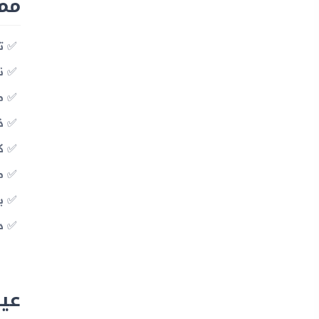
مميزا
تقنية SM
نظا
معال
ذاك
كا
م
بط
دعم
عيوب 