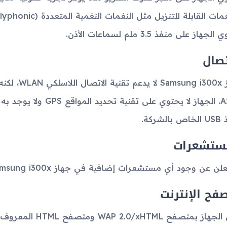
جهاز على منفذ 3.5 ملم لسماعات الأذن.
تصال
A2DP. الجهاز لا يحتوي عل
الشركة.
ستشعرات
علن عن وجود أي مستشعرات إضافية في جهاز Samsung i300x.
فح الإنترنت
متصفح WAP 2.0/xHTML ومتصفح HTML المعروف باسم PocketIE.