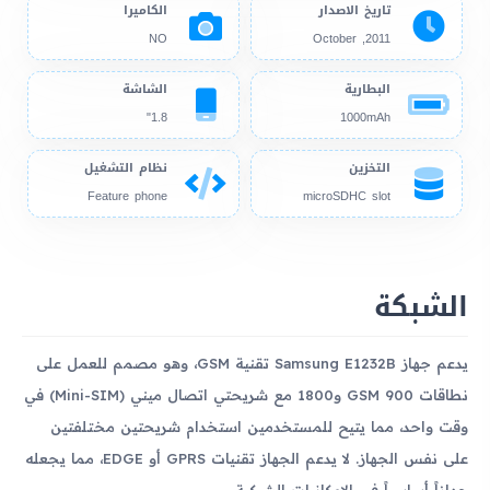
تاريخ الاصدار
الكاميرا
NO
2011, October
البطارية
الشاشة
1.8"
1000mAh
التخزين
نظام التشغيل
Feature phone
microSDHC slot
الشبكة
يدعم جهاز Samsung E1232B تقنية GSM، وهو مصمم للعمل على
نطاقات GSM 900 و1800 مع شريحتي اتصال ميني (Mini-SIM) في
وقت واحد، مما يتيح للمستخدمين استخدام شريحتين مختلفتين
على نفس الجهاز. لا يدعم الجهاز تقنيات GPRS أو EDGE، مما يجعله
جهازاً أساسياً في الإمكانيات الشبكية.