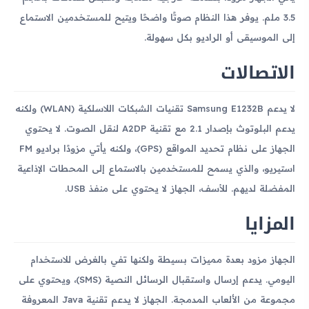
3.5 ملم. يوفر هذا النظام صوتًا واضحًا ويتيح للمستخدمين الاستماع
إلى الموسيقى أو الراديو بكل سهولة.
الاتصالات
لا يدعم Samsung E1232B تقنيات الشبكات اللاسلكية (WLAN) ولكنه
يدعم البلوتوث بإصدار 2.1 مع تقنية A2DP لنقل الصوت. لا يحتوي
الجهاز على نظام تحديد المواقع (GPS)، ولكنه يأتي مزودًا براديو FM
استيريو، والذي يسمح للمستخدمين بالاستماع إلى المحطات الإذاعية
المفضلة لديهم. للأسف، الجهاز لا يحتوي على منفذ USB.
المزايا
الجهاز مزود بعدة مميزات بسيطة ولكنها تفي بالغرض للاستخدام
اليومي. يدعم إرسال واستقبال الرسائل النصية (SMS)، ويحتوي على
مجموعة من الألعاب المدمجة. الجهاز لا يدعم تقنية Java المعروفة