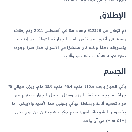
الإطلاق
تم الإعلان عن Samsung E1232B في أغسطس 2011 وتم إطلاقه
رسميًا في أكتوبر من نفس العام. الجهاز تم التوقف عن إنتاجه
وتسويقه لاحقاً، ولكنه كان منتشرًا في الأسواق خلال فترة وجوده
نظرًا لكونه هاتفًا بسيطًا وموثوقًا به.
الجسم
يأتي الجهاز بأبعاد 110.6 ملم× 45.4 ملم× 13.9 ملم، ويزن حوالي 75
جرامًا، ما يجعله خفيف الوزن وسهل الحمل. الجهاز مصنوع من
مواد تعطيه أناقة وبساطة، ويأتي بلونين هما الأسود والأبيض. أما
بخصوص الشريحة، الجهاز يدعم تركيب شريحتين من نوع ميني
(Mini-SIM) في آن واحد.