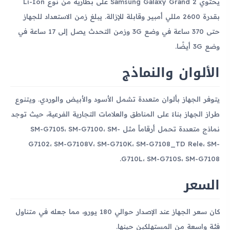
يحتوي Samsung Galaxy Grand 2 على بطارية من نوع Li-Ion
بقدرة 2600 مللي أمبير وقابلة للإزالة. يبلغ زمن الاستعداد للجهاز
حتى 370 ساعة في وضع 3G وزمن التحدث يصل إلى 17 ساعة في
وضع 3G أيضًا.
الألوان والنماذج
يتوفر الجهاز بألوان متعددة تشمل الأسود والأبيض والوردي. ويتنوع
طراز الجهاز بناءً على المناطق والعلامات التجارية الفرعية، حيث توجد
نماذج متعددة تحمل أرقاماً مثل SM-G7105، SM-G7100، SM-
G7102، SM-G7108V، SM-G710K، SM-G7108_TD Rele، SM-
G710L، SM-G710S، SM-G7108.
السعر
كان سعر الجهاز عند الإصدار حوالي 180 يورو، مما جعله في متناول
فئة واسعة من المستهلكين حينها.