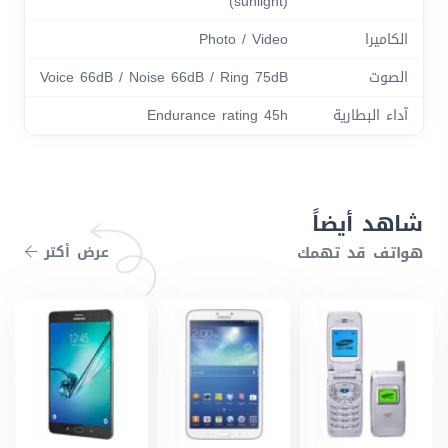
(sunlight)
الكاميرا
Photo / Video
الصوت
Voice 66dB / Noise 66dB / Ring 75dB
آداء البطارية
Endurance rating 45h
شاهد أيضاً
هواتف قد تهمك
عرض أكتر