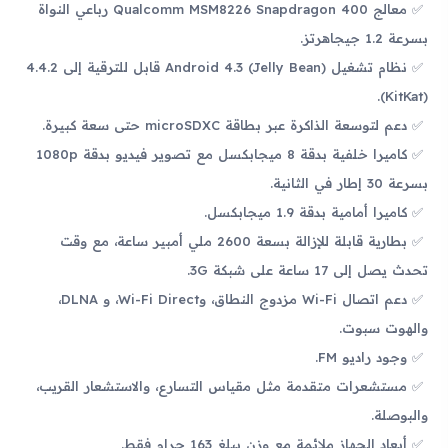
معالج Qualcomm MSM8226 Snapdragon 400 رباعي النواة
بسرعة 1.2 جيجاهرتز.
نظام تشغيل Android 4.3 (Jelly Bean) قابل للترقية إلى 4.4.2
(KitKat).
دعم لتوسعة الذاكرة عبر بطاقة microSDXC حتى سعة كبيرة.
كاميرا خلفية بدقة 8 ميجابكسل مع تصوير فيديو بدقة 1080p
بسرعة 30 إطار في الثانية.
كاميرا أمامية بدقة 1.9 ميجابكسل.
بطارية قابلة للإزالة بسعة 2600 ملي أمبير ساعة، مع وقت
تحدث يصل إلى 17 ساعة على شبكة 3G.
دعم اتصال Wi-Fi مزدوج النطاق، وWi-Fi Direct، و DLNA،
والهوت سبوت.
وجود راديو FM.
مستشعرات متقدمة مثل مقياس التسارع، والاستشعار القريب،
والبوصلة.
أبعاد الجهاز ملائمة مع وزن يبلغ 163 جرام فقط.