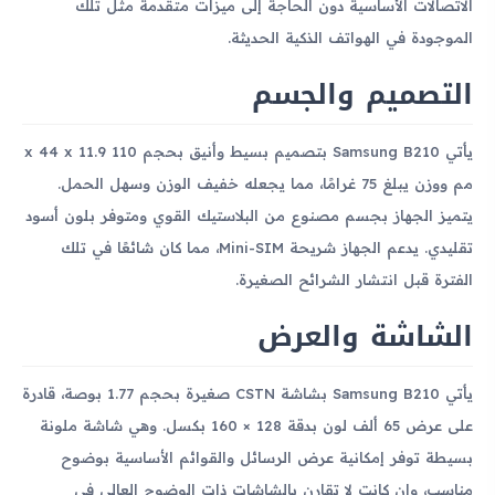
الاتصالات الأساسية دون الحاجة إلى ميزات متقدمة مثل تلك
الموجودة في الهواتف الذكية الحديثة.
التصميم والجسم
يأتي Samsung B210 بتصميم بسيط وأنيق بحجم 110 x 44 x 11.9
مم ووزن يبلغ 75 غرامًا، مما يجعله خفيف الوزن وسهل الحمل.
يتميز الجهاز بجسم مصنوع من البلاستيك القوي ومتوفر بلون أسود
تقليدي. يدعم الجهاز شريحة Mini-SIM، مما كان شائعًا في تلك
الفترة قبل انتشار الشرائح الصغيرة.
الشاشة والعرض
يأتي Samsung B210 بشاشة CSTN صغيرة بحجم 1.77 بوصة، قادرة
على عرض 65 ألف لون بدقة 128 × 160 بكسل. وهي شاشة ملونة
بسيطة توفر إمكانية عرض الرسائل والقوائم الأساسية بوضوح
مناسب، وإن كانت لا تقارن بالشاشات ذات الوضوح العالي في