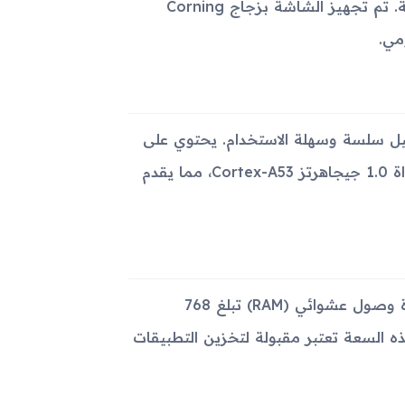
بكسل، مما يوفر تجربة عرض رائعة مع ألوان زاهية وحدّة استثنائية. تم تجهيز الشاشة بزجاج Corning
Tiz، الذي يوفر تجربة تشغيل سلسة وسهلة الاستخدام. يحتوي على
معالج Exynos 7 Dual 7270 يعمل بتقنية 14nm وبتردد ثنائي النواة 1.0 جيجاهرتز Cortex-A53، مما يقدم
يوفر الجهاز سعة تخزينية داخلية تبلغ 4 جيجابايت، إلى جانب ذاكرة وصول عشوائي (RAM) تبلغ 768
ذه السعة تعتبر مقبولة لتخزين التطبيقات