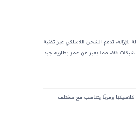
L بسعة 380 مللي أمبير غير قابلة للإزالة، تدعم الشحن اللاسلكي عبر تقنية
Qi. يمكن أن تدوم البطارية حتى 72 ساعة في وضع الاستعداد على شبكات 3G، مما يعبر عن عمر بطارية جيد
مما يعكس مظهرًا كلاسيكيًا ومرنًا يتناسب مع مختلف