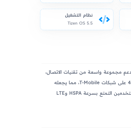
نظام التشغيل
Tizen OS 5.5
 الأجهزة القليلة التي تدعم مجموعة واسعة من تقنيات الاتصال،
بما في ذلك GSM وHSPA وLTE. يدعم الجهاز نطاقات 2G و3G و4G على شبكات T-Mobile، مما يجعله
مناسباً للاستخدام على نطاق واسع من شبكات الجوال. يمكن للمستخدمين التمتع بسرعة HSPA وLTE