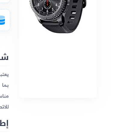
شبك
للات
إطل