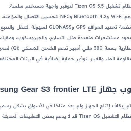
م تشغيل Tizen OS 5.5 لتوفير واجهة مستخدم سلسة.
W وBluetooth 4.2 وNFC لتحسين الاتصال والمزامنة.
ظمة تحديد المواقع GPS وGLONASS لسهولة التنقل والتتبع.
جود مستشعرات متعددة مثل التسارع، والجيروسكوب، ومقياس ن
ية بسعة 380 مللي أمبير تدعم الشحن اللاسلكي (Qi) لعمر استخدام ممتد.
قاومة الماء والغبار لتوفير حماية إضافية في البيئات المختلفة.
ز Samsung Gear S3 frontier LTE
م إيقاف إنتاج الجهاز ولم يعد متاحًا في الأسواق بشكل رسمي