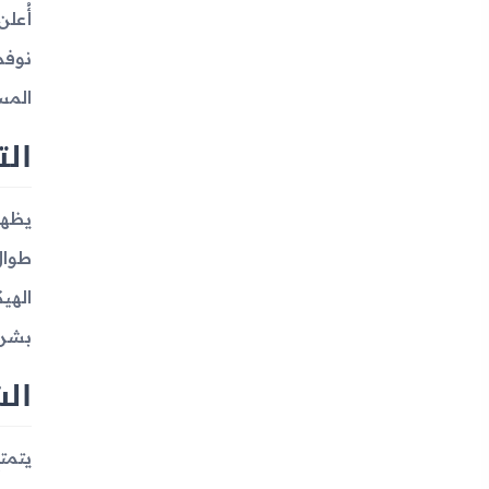
نوفم
المس
ال
الهي
بشريحة eSIM، مما يتيح الاتص
ال