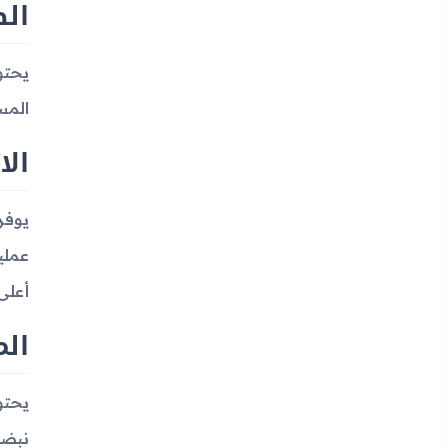
ال
المس
الا
أعلى 
الم
يحتو
نبضا