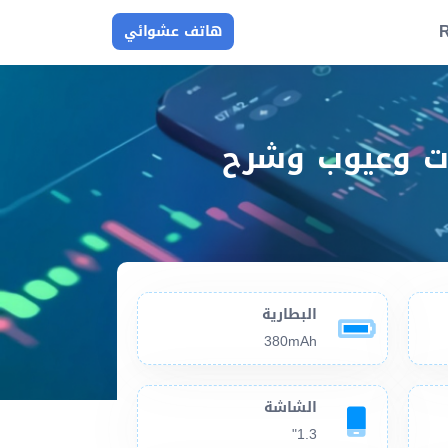
R
هاتف عشوائي
Samsung Gear S3 frontier مميزات وعيوب وشرح
البطارية
380mAh
الشاشة
1.3"