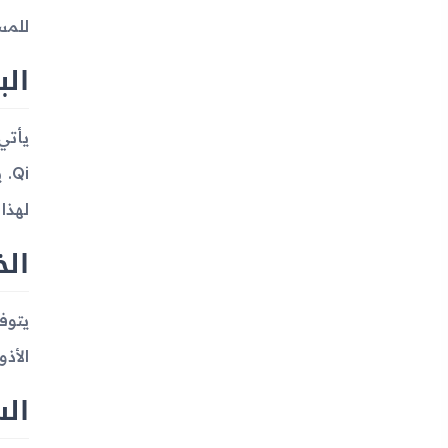
للمس
الب
لهذا
الخ
الأذ
الس