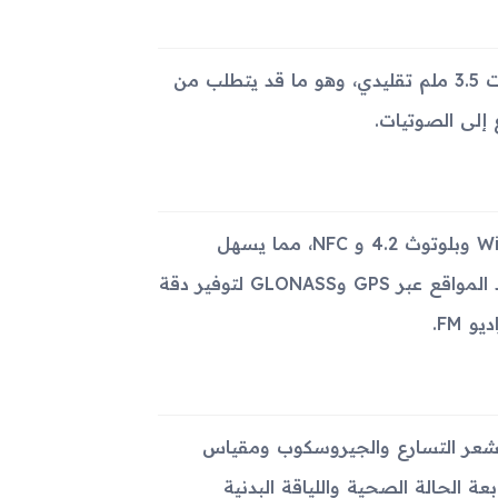
يحتوي الجهاز على مكبر صوت مدمج، لكنه يفتقر إلى منفذ سماعات 3.5 ملم تقليدي، وهو ما قد يتطلب من
إلى الصوتيات.
يوفر Samsung Gear S3 Frontier الاتصال عبر Wi-Fi 802.11 b/g/n وبلوتوث 4.2 و NFC، مما يسهل
عمليات الاتصال والمشاركة بسهولة. يحتوي الجهاز على ميزة تحديد المواقع عبر GPS وGLONASS لتوفير دقة
شعر التسارع والجيروسكوب ومقياس
 الحالة الصحية واللياقة البدنية