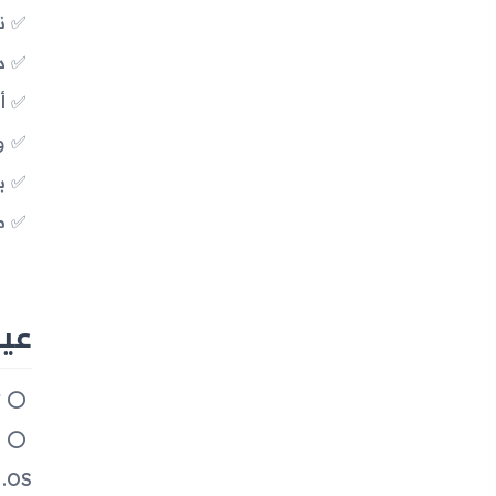
نظا
دعم i-Fi
أن
و
بطار
م
عيوب جها
ت
OS.