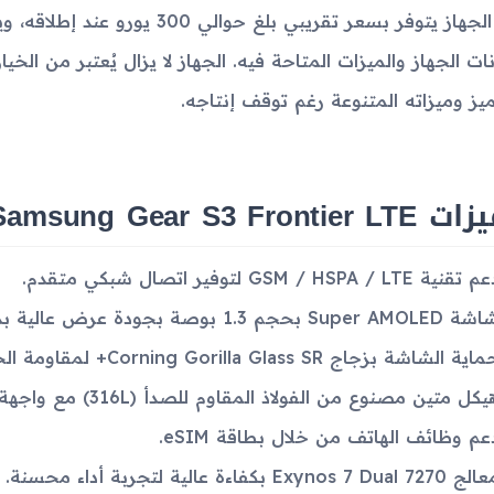
كان الجهاز يتوفر بسعر تقريبي بلغ 
ات الجهاز والميزات المتاحة فيه. الجهاز لا يزال يُعتبر من 
ميز وميزاته المتنوعة رغم توقف إنتاجه.
Samsung Gear S3 Frontier
 تقنية GSM / HSPA / LTE لتوفير اتصال شبكي متقدم.
Super AMOLE بحجم 1.3 بوصة بجودة عرض عالية بدقة 360 × 360 بكسل.
اية الشاشة بزجاج Corning Gorilla Glass SR+ لمقاومة الخدوش.
يكل متين مصنوع من الفولاذ المقاوم للصدأ (316L) مع واجهة زجاجية.
عم وظائف الهاتف من خلال بطاقة eSIM.
Exynos 7 Dual 7270 بكفاءة عالية لتجربة أداء محسنة.