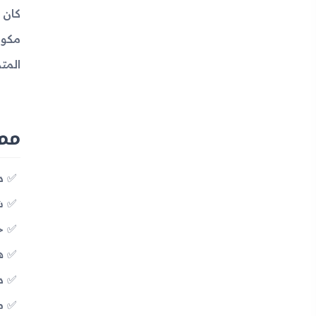
مكون
المت
مميزات  LTE
دعم
شاشة D
حم
ه
د
معالج 