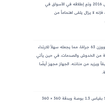
أُعلن عن Samsung Gear S3 Frontier LTE لأول مرة في أغسطس 2016 وتم إطلاقه في الأسواق في
إنه لا يزال يلقى اهتماماً من
يظهر الجهاز بتصميم متين وأنيق. يأتي بأبعاد 49 × 46 × 12.9 مم ووزن 63 جرامًا، مما يجعله سهلاً للارتداء
جاج Gorilla Glass SR+ لزيادة الحماية من الخدوش والصدمات، في حين يأتي
قاً ويزيد من متانته. الجهاز مجهز أيضًا
يتمتع Samsung Gear S3 Frontier LTE بشاشة Super AMOLED بقياس 1.3 بوصة وبدقة 360 × 360