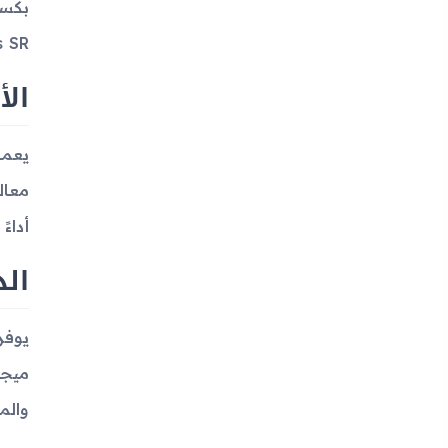
orilla Glass SR
الأ
أداءً
الذ
ميجا
والم