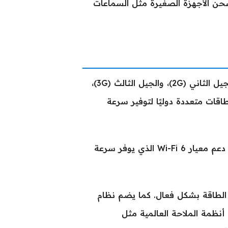
7 واط، وهو خيار جيد لشحن الأجهزة الصغيرة مثل السماعات
يدعم الهاتف تقنيات الاتصال الحديثة، حيث يعمل على شبكات الجيل الثاني (2G)، والجيل الثالث (3G)،
 وكذلك الجيل الخامس (5G) مع دعم نطاقات متعددة دوليًا لتوفير سرعة
الهاتف مزود بواي فاي بترددات مزدوجة (2.4 و5 جيجاهرتز)، مع دعم معيار Wi-Fi 6 الذي يوفر سرعة
 تقنيات A2DP وLE لنقل الصوت و الطاقة بشكل فعال. كما يضم نظام
كامل لمختلف أنظمة الملاحة العالمية مثل