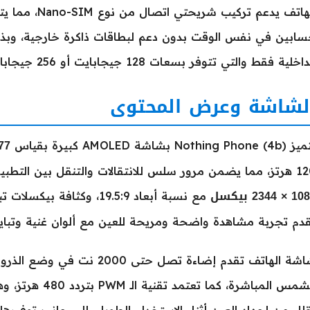
الهاتف يدعم تركي
ابين في نفس الوقت بدون دعم لبطاقات ذاكرة خارجية، وبذل
اخلية فقط والتي تتوفر بسعات 128 جيجابايت أو 256 جيجابايت.
لشاشة وعرض المحتوى
6.77 
Nothing Phone) بشاشة AMOLED كبيرة بقياس
 للانتقالات والتنقل بين التطبيقات وأثناء اللعب. دقة الشاشة تبلغ
× 2344 بيكسل
دم تجربة مشاهدة واضحة ومريحة للعين مع ألوان غنية وتباي
شاشة الهاتف تقدم إضاءة تصل حت
الشمس المباشرة، كم