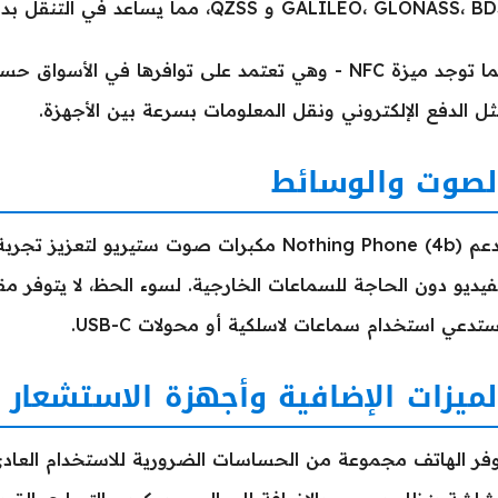
GALILEO، GLONASS،  و QZSS، مما يساعد في التنقل بدقة عالية.
كما توجد ميزة NFC - وهي تعتمد على توافرها في ال
ل الدفع الإلكتروني ونقل المعلومات بسرعة بين الأجهزة.
لصوت والوسائط
يدعم Nothing Phone (4b) مكبرات صوت ستيريو ل
تدعي استخدام سماعات لاسلكية أو محولات USB-C.
لميزات الإضافية وأجهزة الاستشعار
وفر الهاتف مجموعة من الحساسات الضرورية للاستخدام الع