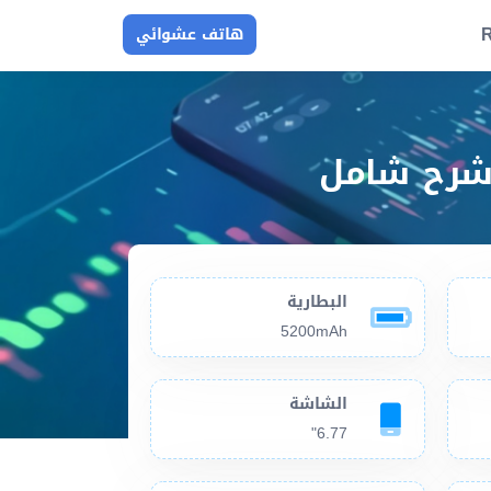
R
هاتف عشوائي
البطارية
5200mAh
الشاشة
6.77"