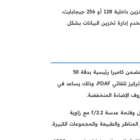
يأتي الهاتف مع ذاكرة عشوائية (رام) 8 جيجابايت، مع خيارات تخزين داخلية 128 أو 256 جيجابايت،
خدم إدارة تخزين البيانات بشكل
50
بفتحة عدسة f/1.8، ومزودة بتثبيت بصري (OIS) وتركيز تلقائي PDAF، وذلك يساعد في
وف الإضاءة المنخفضة.
تضاف إليها كاميرا عريضة للغاية (Ultrawide) بدقة 8 ميجابكسل وفتحة عدسة f/2.2 مع زاوية