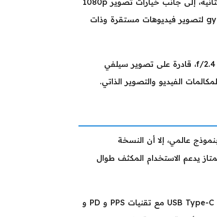
يدعم الهاتف تصوير الفيديوهات بدقة 4K بمعدل 30 إطارًا في الثانية، إلى جانب خيارات تصوير 1080p
بمعدلات 30، 60 و120 إطار، مع تثبيت إلكتروني للحركة gyro-EIS لتصوير فيديوهات مستقرة وذات
أما الكاميرا الأمامية فهي بدقة 16 ميجابكسل مع عدسة واسعة f/2.4، قادرة على تصوير سيلفي
موذج عالمي، إلا أن النسخة
للي أمبير، وهو رقم ممتاز يدعم الاستخدام المكثف طوال
يدعم الهاتف الشحن السلكي السريع بقوة 33 واط عبر منفذ USB Type-C 2.0 مع تقنيات PPS و PD و