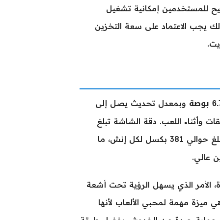
ب شريحتي اتصال من نوع Nano-SIM، مما يتيح للمستخدمين إمكانية تشغيل
ك يجب الاعتماد على سعة التخزين
بوصة
وبمعدل تحديث يصل إلى
مع نسبة أبعاد 19.5:9، وكثافة بيكسلات تبلغ حوالي 381 بكسل لكل إنش، ما
ن عالي.
ى 2000 نت في وضع الذروة، الأمر الذي يسهل الرؤية تحت أشعة
ا تعتمد تقنية الـ PWM بتردد 480 هرتز، وهي ميزة مهمة لمحبي الألعاب لأنها