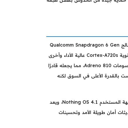
يرها حماية جيدة من الخدوش بفضل طبقة
يجلب الهاتف أداءً قويًا لاستخدامات متعددة، حيث يعتمد على معالج Qualcomm Snapdragon 6 Gen
4 المصنوع بدقة 4 نانومتر، وهو معالج ثماني النواة مكون من أنوية Cortex-A720s عالية الأداء وأخرى
موفرة للطاقة Cortex-A520s. المعالج يدعم وحدات معالجة الرسومات Adreno 810، مما يجعله قادرًا
ست بالقدرة الأعلى في السوق لكنه
بالإضافة لذلك، يعمل الجهاز بنظام تشغيل Android 16 مع واجهة المستخدم Nothing OS 4.1، ويعد
يثات أمان طويلة الأمد وتحسينات