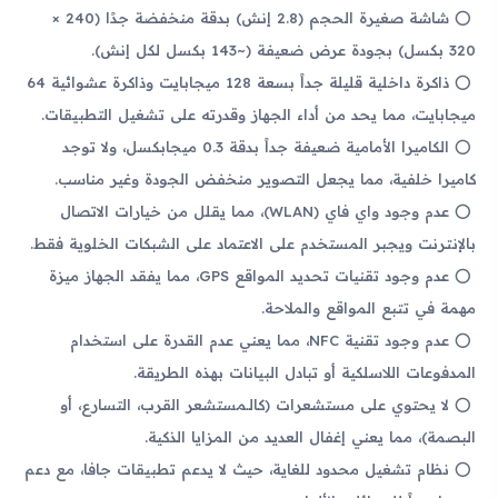
شاشة صغيرة الحجم (2.8 إنش) بدقة منخفضة جدًا (240 ×
320 بكسل) بجودة عرض ضعيفة (~143 بكسل لكل إنش).
ذاكرة داخلية قليلة جداً بسعة 128 ميجابايت وذاكرة عشوائية 64
ميجابايت، مما يحد من أداء الجهاز وقدرته على تشغيل التطبيقات.
الكاميرا الأمامية ضعيفة جداً بدقة 0.3 ميجابكسل، ولا توجد
كاميرا خلفية، مما يجعل التصوير منخفض الجودة وغير مناسب.
عدم وجود واي فاي (WLAN)، مما يقلل من خيارات الاتصال
بالإنترنت ويجبر المستخدم على الاعتماد على الشبكات الخلوية فقط.
عدم وجود تقنيات تحديد المواقع GPS، مما يفقد الجهاز ميزة
مهمة في تتبع المواقع والملاحة.
عدم وجود تقنية NFC، مما يعني عدم القدرة على استخدام
المدفوعات اللاسلكية أو تبادل البيانات بهذه الطريقة.
لا يحتوي على مستشعرات (كالـمستشعر القرب، التسارع، أو
البصمة)، مما يعني إغفال العديد من المزايا الذكية.
نظام تشغيل محدود للغاية، حيث لا يدعم تطبيقات جافا، مع دعم