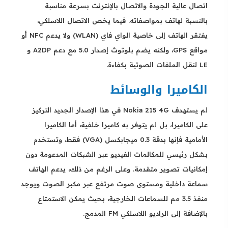
اتصال عالية الجودة والاتصال بالإنترنت بسرعة مناسبة
بالنسبة لهاتف بمواصفاته. فيما يخص الاتصال اللاسلكي،
يفتقر الهاتف إلى خاصية الواي فاي (WLAN) ولا يدعم NFC أو
مواقع GPS، ولكنه يضم بلوتوث إصدار 5.0 مع دعم A2DP و
LE لنقل الملفات الصوتية بكفاءة.
الكاميرا والوسائط
لم يستهدف Nokia 215 4G في هذا الإصدار الجديد التركيز
على الكاميرا، بل لم يتوفر به كاميرا خلفية، أما الكاميرا
الأمامية فإنها بدقة 0.3 ميجابكسل (VGA) فقط، وتستخدم
بشكل رئيسي للمكالمات الفيديو عبر الشبكات المدعومة دون
إمكانيات تصوير متقدمة. وعلى الرغم من ذلك، يدعم الهاتف
سماعة داخلية ومستوى صوت مرتفع عبر مكبر الصوت ويوجد
منفذ 3.5 مم للسماعات الخارجية، بحيث يمكن الاستمتاع
بالإضافة إلى الراديو اللاسلكي FM المدمج.