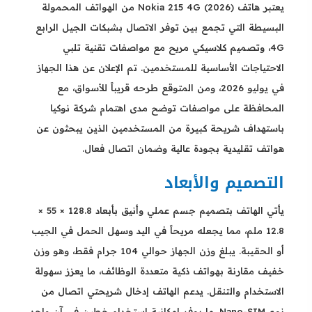
يعتبر هاتف Nokia 215 4G (2026) من الهواتف المحمولة
البسيطة التي تجمع بين توفر الاتصال بشبكات الجيل الرابع
4G، وتصميم كلاسيكي مريح مع مواصفات تقنية تلبي
الاحتياجات الأساسية للمستخدمين. تم الإعلان عن هذا الجهاز
في يوليو 2026، ومن المتوقع طرحه قريباً للأسواق، مع
المحافظة على مواصفات توضح مدى اهتمام شركة نوكيا
باستهداف شريحة كبيرة من المستخدمين الذين يبحثون عن
هواتف تقليدية بجودة عالية وضمان اتصال فعال.
التصميم والأبعاد
يأتي الهاتف بتصميم جسم عملي وأنيق بأبعاد 128.8 × 55 ×
12.8 ملم، مما يجعله مريحاً في اليد وسهل الحمل في الجيب
أو الحقيبة. يبلغ وزن الجهاز حوالي 104 جرام فقط، وهو وزن
خفيف مقارنة بهواتف ذكية متعددة الوظائف، ما يعزز سهولة
الاستخدام والتنقل. يدعم الهاتف إدخال شريحتي اتصال من
نوع Nano-SIM، ما يوفر إمكانية استخدام خطين في آن واحد