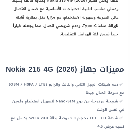
لذلك، يمكن اعتبار Nokia 215 4G (2026) بمثابة هاتف بسيط
وعملي مناسب لتلبية الاحتياجات الأساسية مع ضمان الاتصال
عالي السرعة وسهولة الاستخدام، مع مزايا مثل بطارية قابلة
للإزالة، منفذ Type-C، ودعم شريحتي اتصال، مما يجعله خياراً
جيداً ضمن فئة الهواتف التقليدية.
مميزات جهاز Nokia 215 4G (2026)
دعم شبكات الجيل الثاني والثالث والرابع (GSM / HSPA / LTE)
مع سرعة اتصال جيدة
شريحة مزدوجة من نوع Nano-SIM لتسهيل استخدام رقمين
في نفس الوقت
شاشة TFT LCD بحجم 2.8 بوصة بدقة 240 × 320 بكسل مع
نسبة عرض 4:3