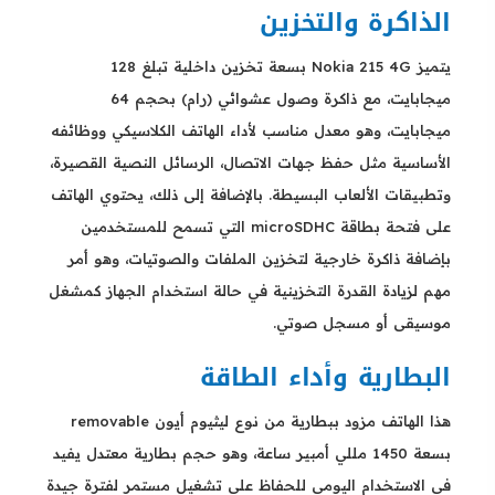
الذاكرة والتخزين
يتميز Nokia 215 4G بسعة تخزين داخلية تبلغ 128
ميجابايت، مع ذاكرة وصول عشوائي (رام) بحجم 64
ميجابايت، وهو معدل مناسب لأداء الهاتف الكلاسيكي ووظائفه
الأساسية مثل حفظ جهات الاتصال، الرسائل النصية القصيرة،
وتطبيقات الألعاب البسيطة. بالإضافة إلى ذلك، يحتوي الهاتف
على فتحة بطاقة microSDHC التي تسمح للمستخدمين
بإضافة ذاكرة خارجية لتخزين الملفات والصوتيات، وهو أمر
مهم لزيادة القدرة التخزينية في حالة استخدام الجهاز كمشغل
موسيقى أو مسجل صوتي.
البطارية وأداء الطاقة
هذا الهاتف مزود ببطارية من نوع ليثيوم أيون removable
بسعة 1450 مللي أمبير ساعة، وهو حجم بطارية معتدل يفيد
في الاستخدام اليومي للحفاظ على تشغيل مستمر لفترة جيدة