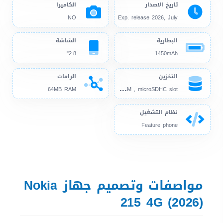
تاريخ الاصدار
الكاميرا
NO
Exp. release 2026, July
البطارية
الشاشة
2.8"
1450mAh
التخزين
الرامات
128
MB 64MB RAM , microSDHC slot
64MB RAM
نظام التشغيل
Feature phone
مواصفات وتصميم جهاز Nokia
215 4G (2026)