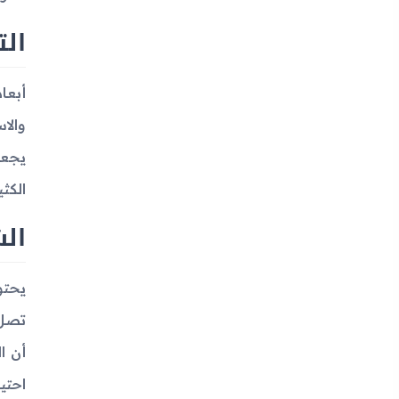
ال
يجعل
الكثي
ال
أن ا
احتي