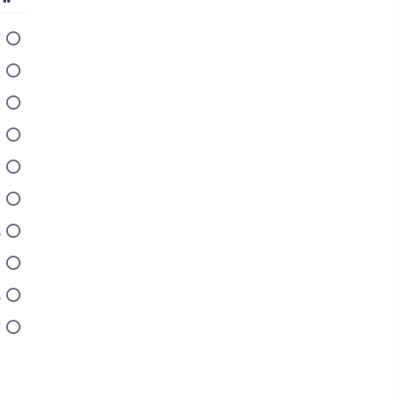
ت
ش
د
ذ
ا
ع
ل
ع
ل
ت