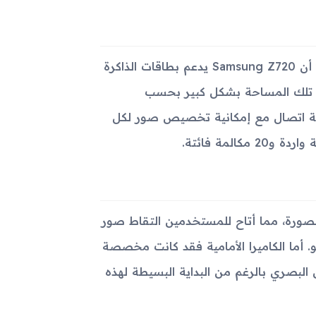
يأتي الجهاز مع مساحة تخزين داخلية قدرها 20 ميجابايت فقط، إلا أن Samsung Z720 يدعم بطاقات الذاكرة
مكانية توسيع تلك المساحة بشكل كبير بحسب
هم. كما يدعم الجهاز دفتر هاتف بسعة تصل إلى 1000 جهة اتصال مع إمكانية تخصيص صور لكل
كسل مع ضبط تلقائي للصورة، مما أتاح للمستخدمين التقاط صور
و. أما الكاميرا الأمامية فقد كانت مخصصة
 ميزة التواصل البصري بالرغم من البداية البسيطة لهذه