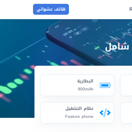
R
هاتف عشوائي
البطارية
900mAh
نظام التشغيل
Feature phone