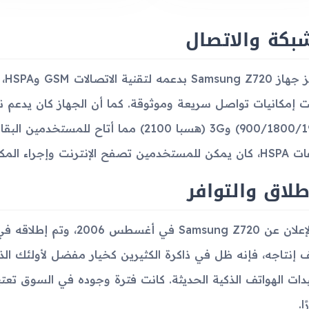
بكة والاتصال
يتم
900/1800/1900) و3G (هسبا 2100) مما أتاح
ح الإنترنت وإجراء المكالمات بسهولة.
طلاق والتوافر
تم الإعلان عن Samsung Z720
 إنتاجه، فإنه ظل في ذاكرة الكثيرين كخيار مفضل لأولئك الذي
دات الهواتف الذكية الحديثة. كانت فترة وجوده في السوق تعتبر
ا.