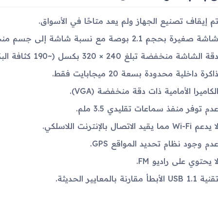
م إيقاف تصنيع الجهاز ولم يعد متاحًا في الأسواق.
اشة صغيرة بحجم 2.1 بوصة مع نسبة شاشة إلى جسم منخفضة (~25.5%).
قة الشاشة منخفضة تبلغ 240 × 320 بكسل (~190 كثافة البكسل).
اكرة داخلية محدودة بسعة 20 ميجابايت فقط.
لكاميرا الأمامية ذات دقة منخفضة (VGA).
دم توفر منفذ سماعات تقليدي 3.5 ملم.
ا يدعم Wi-Fi مما يقيد الاتصال بالإنترنت اللاسلكي.
دم وجود نظام تحديد المواقع GPS.
ا يحتوي على راديو FM.
قنية USB 1.1 الأبطأ مقارنة بالمعايير الحديثة.