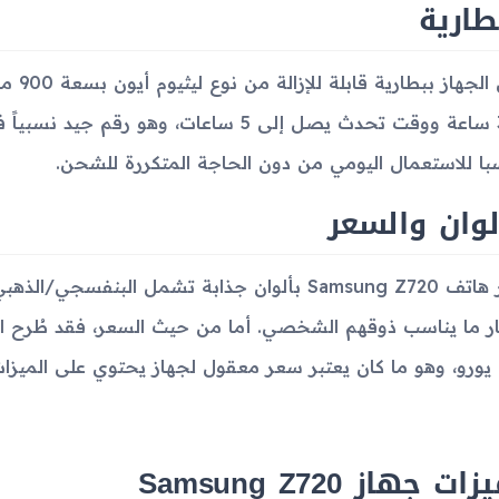
طارية
يأتي ا
300 ساعة ووقت تحدث يصل إلى 5 ساعات، وهو ر
با للاستعمال اليومي من دون الحاجة المتكررة للشحن.
لوان والسعر
توفر هاتف Samsung Z720 بألوان جذابة تشمل البن
ار ما يناسب ذوقهم الشخصي. أما من حيث السعر، فقد طُرح ال
وقت.
ت جهاز Samsung Z720