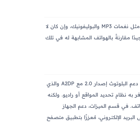
يقدم Samsung Z720 مكبر صوت ومدخلات نغمات تنزيل متعددة مثل نغمات MP3 والبوليفونيك، وإن كان لا
كان جيدًا مقارنةً بالهواتف المشابهة له في تلك
على الرغم من عدم دعمه لشبكات واي فاي، إلا أن Samsung Z720 دعم البلوتوث إصدار 2.0 مع A2DP والذي
فر به نظام تحديد المواقع أو راديو. ولكنه
لحاسوب والهاتف. في قسم الميزات، دعم الجهاز
ائل متعددة الوسائط MMS، بالإضافة إلى البريد الإلكتروني، مُعززًا بتطبيق متصفح