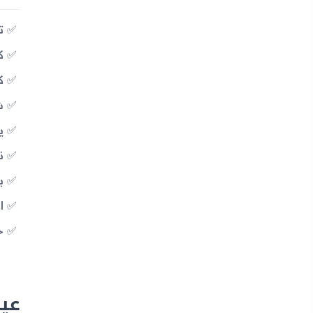
تقن
كا
كا
شاشة
ي
نح
بل
ال
خ
عيوب 