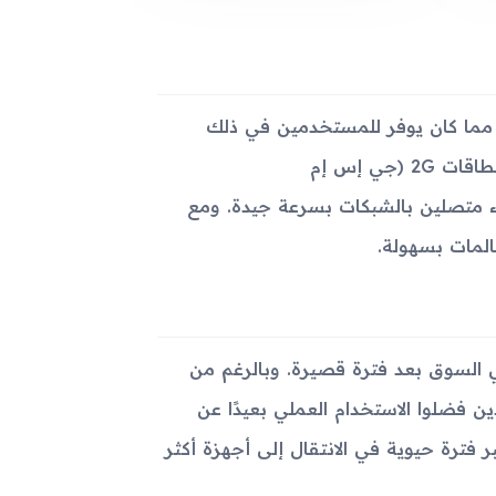
يز جهاز Samsung Z720 بدعمه لتقنية الاتصالات GSM وHSPA، مما كان يوفر للمستخدمين في ذلك
الوقت إمكانيات تواصل سريعة وموثوقة. كما أن الجهاز كان يدعم نطاقات 2G (جي إس إم
 للمستخدمين البقاء متصلين بالشبكات بسرعة جيدة. ومع
 في أغسطس 2006، وتم إطلاقه في السوق بعد فترة قصيرة. وبالرغم من
ن فضلوا الاستخدام العملي بعيدًا عن
 فترة حيوية في الانتقال إلى أجهزة أكثر