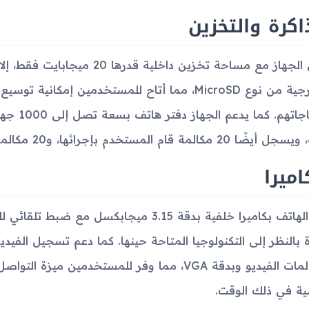
اكرة والتخزين
الخارجية من نوع MicroSD، مما أتاح للمستخدمين إ
احتياجات
20 مكالمة قام المستخدم بإجرائها، و20 مكالمة واردة و20 مكالمة فائتة.
اميرا
زُوِد الهاتف بكاميرا خلفية بدقة 3.15 ميجاب
 بالنظر إلى التكنولوجيا المتاحة حينها. كما دعم تسجيل الفيدي
لمكالمات الفيديو وبدقة VGA، مما وفر للمستخدمين
نية في ذلك الوقت.