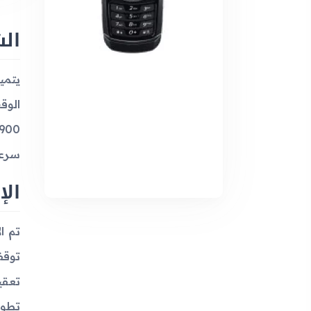
الش
سرعات HSPA، كان يمكن للمستخدمين تصف
الإ
توقف
تعقي
تطورً