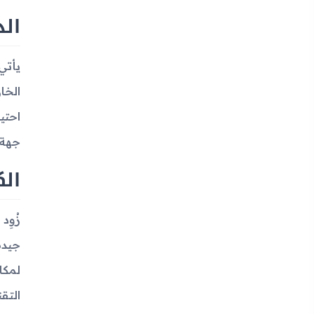
الذ
جهة، ويسجل أيضًا 
الك
جيدة
التق