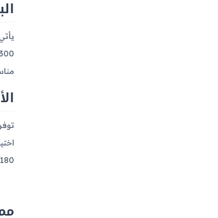
الب
مناس
الأ
اختي
180 يورو، وهو ما كان يعتبر سعر معقول لجهاز يحتوي على الميزات التي قدمها في ذلك ال
مميزا