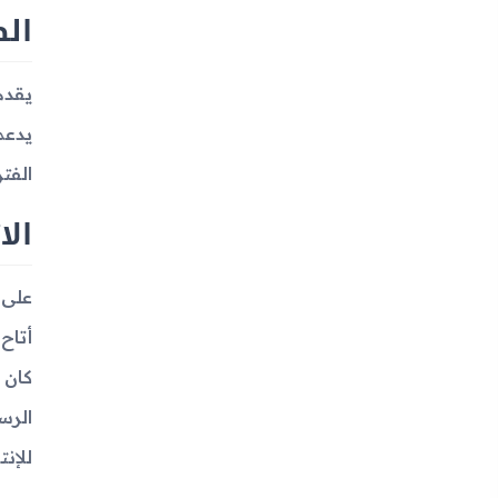
ال
الفتر
الا
أتاح
للإنترن