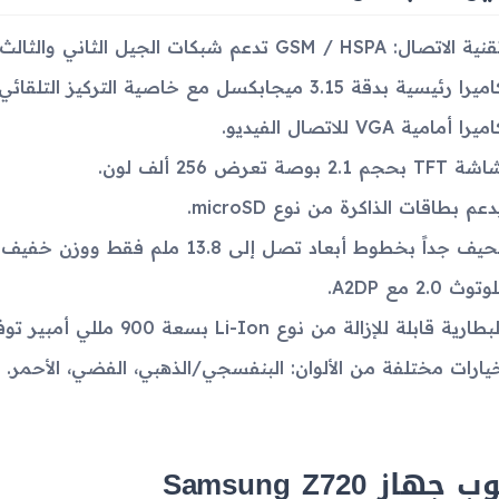
ية الاتصال: GSM / HSPA تدعم شبكات الجيل الثاني والثالث.
ميرا رئيسية بدقة 3.15 ميجابكسل مع خاصية التركيز التلقائي.
ميرا أمامية VGA للاتصال الفيديو.
 TFT بحجم 2.1 بوصة تعرض 256 ألف لون.
دعم بطاقات الذاكرة من نوع microSD.
يف جداً بخطوط أبعاد تصل إلى 13.8 ملم فقط ووزن خفيف 80 جرام.
وتوث 2.0 مع A2DP.
بطارية قابلة للإزالة من نوع Li-Ion بسعة 900 مللي أمبير توفر زمن استعداد يصل إلى 300 ساعة.
يارات مختلفة من الألوان: البنفسجي/الذهبي، الفضي، الأحمر.
جهاز Samsung Z720