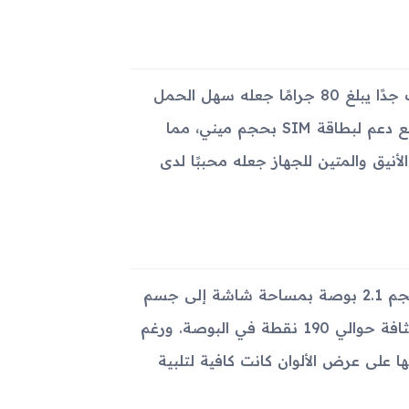
أبعاد Samsung Z720 هي 104.5 × 51.3 × 13.8 ملم ووزنه الخفيف جدًا يبلغ 80 جرامًا جعله سهل الحمل
والاستخدام بيد واحدة. استخدم الجهاز تصميم الشريحة التقليدي مع دعم لبطاقة SIM بحجم ميني، مما
أنيق والمتين للجهاز جعله محببًا لدى
يحتوي الهاتف على شاشة نوع TFT تعرض 256 ألف لون، وهي بحجم 2.1 بوصة بمساحة شاشة إلى جسم
تصل إلى حوالي 25.5٪. دقة الشاشة تبلغ 240 × 320 بكسل، مع كثافة حوالي 190 نقطة في البوصة. ورغم
 على عرض الألوان كانت كافية لتلبية