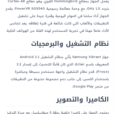
يعمل الجهاز بمعالج Hummingbird القوي، وهو معالج Cortex-A8
بتردد 1.0 GHz، مع وحدة معالجة رسومية PowerVR SGX540. يقدم
الجهاز أداءً سلسًا في المهام اليومية وقدرة جيدة على تشغيل
التطبيقات والألعاب التي كانت شائعة في فترة إطلاقه. يعد تجانس
الأداء عاملاً مهمًا في تجربة المستخدم لهذه الفئة من الهواتف الذكية.
نظام التشغيل والبرمجيات
جهاز Samsung Vibrant يأتي بنظام التشغيل Android 2.1
المعروف باسم Eclair، الذي كان قابلًا للتحديث إلى إصدار 2.2
(Froyo). قدم نظام التشغيل واجهة مستخدم بسيطة ومباشرة
باستخدام اللمس، إلى جانب دعم مجموعة متنوعة من التطبيقات
من متجر Google Play.
الكاميرا والتصوير
يحتوي الجهاز على كاميرا خلفية بدقة 5 ميغابيكسل مع ميزة التركيز