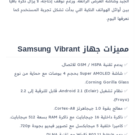
الجيد وشاشة العرض الرائعة. ورغم توقف إنتاجه، لا يزال ذكره باقيًا
بين أوائل الهواتف الذكية التي بدأت تشكل تجربة المستخدم كما
نعرفها اليوم.
مميزات جهاز Samsung Vibrant
يدعم تقنية GSM / HSPA للاتصال.
شاشة Super AMOLED بحجم 4 بوصات مع حماية من نوع
Corning Gorilla Glass.
نظام تشغيل Android 2.1 (Eclair)، قابل للترقية إلى 2.2
(Froyo).
معالج بقوة 1.0 جيجاهرتز Cortex-A8.
ذاكرة داخلية 16 جيجابايت مع ذاكرة RAM بسعة 512 ميجابايت.
كاميرا خلفية 5 ميجابكسل مع تصوير فيديو بجودة 720p.
دعم Wi-Fi 802.11 b/g/n مع تقنية DLNA.