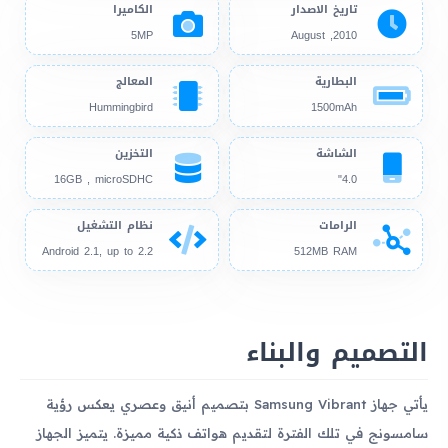
تاريخ الاصدار
الكاميرا
5MP
2010, August
البطارية
المعالج
Hummingbird
1500mAh
الشاشة
التخزين
16GB , microSDHC
4.0"
الرامات
نظام التشغيل
Android 2.1, up to 2.2
512MB RAM
التصميم والبناء
يأتي جهاز Samsung Vibrant بتصميم أنيق وعصري يعكس رؤية
سامسونج في تلك الفترة لتقديم هواتف ذكية مميزة. يتميز الجهاز