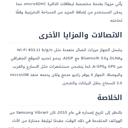
يأتي مزودًا بفتحة مخصصة لبطاقات الذاكرة microSDHC، مما
يمكن المستخدم من إضافة المزيد من المساحة التخزينية وفقًا
لحاجته.
الاتصالات والمزايا الأخرى
يشمل الجهاز ميزات اتصال متعددة مثل Wi-Fi 802.11 b/g/n
وDLNA وBluetooth 3.0 مع A2DP. يدعم تحديد الموقع الجغرافي
عبر GPS وA-GPS، كما يتضمن مستشعرات مثل التسارع والقرب
والبوصلة. الجهاز لا يوفر راديو مدمج ولكن يدعمه منفذ microUSB
2.0 للسماح بنقل البيانات والشحن.
الخلاصة
بالنظر إلى تاريخ إصداره في عام 2010، كان Samsung Vibrant من
الهواتف المتقدمة في ذلك الوقت، مقدمًا توليفة ممتازة من الأداء