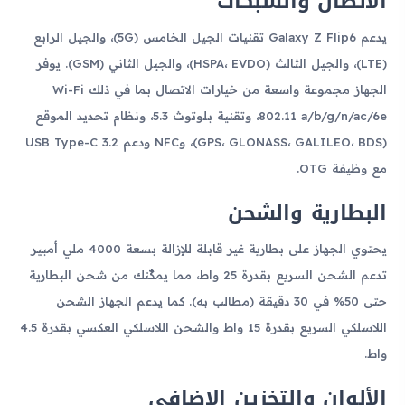
الاتصال والشبكات
يدعم Galaxy Z Flip6 تقنيات الجيل الخامس (5G)، والجيل الرابع
(LTE)، والجيل الثالث (HSPA، EVDO)، والجيل الثاني (GSM). يوفر
الجهاز مجموعة واسعة من خيارات الاتصال بما في ذلك Wi-Fi
802.11 a/b/g/n/ac/6e، وتقنية بلوتوث 5.3، ونظام تحديد الموقع
(GPS، GLONASS، GALILEO، BDS)، وNFC ودعم USB Type-C 3.2
مع وظيفة OTG.
البطارية والشحن
يحتوي الجهاز على بطارية غير قابلة للإزالة بسعة 4000 ملي أمبير
تدعم الشحن السريع بقدرة 25 واط، مما يمكّنك من شحن البطارية
حتى 50% في 30 دقيقة (مطالب به). كما يدعم الجهاز الشحن
اللاسلكي السريع بقدرة 15 واط والشحن اللاسلكي العكسي بقدرة 4.5
واط.
الألوان والتخزين الإضافي