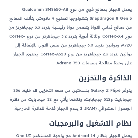
يعمل الجهاز بمعالج قوي من نوع Qualcomm SM8650-AB
Snapdragon 8 Gen 3 بتكنولوجيا تصنيع 4 نانومتر. يتألف المعالج
من معالج ثماني النواة يتضمن نواة رئيسية بتردد 3.3 جيجاهرتز من
نوع Cortex-X4، وثلاثة أنوية بتردد 3.2 جيجاهرتز من نوع Cortex-
A720، ونواتين بتردد 3.0 جيجاهرتز من نفس النوع، بالإضافة إلى
نواتين بتردد 2.3 جيجاهرتز من نوع Cortex-A520. يحتوي الجهاز
على وحدة معالجة رسومات Adreno 750.
الذاكرة والتخزين
يتوفر Galaxy Z Flip6 بنسختين من سعة التخزين الداخلية: 256
جيجابايت و512 جيجابايت، وكلاهما يأتي مع 12 جيجابايت من ذاكرة
الوصول العشوائي (RAM). لا يدعم الجهاز فتحة للذاكرة الخارجية.
نظام التشغيل والبرمجيات
يعمل الجهاز بنظام Android 14 مع واجهة المستخدم One UI