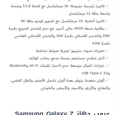
كاميرا رئيسية مزدوجة: 50 ميجابكسل مع فتحة f/1.8 وعدسة
واسعة بدقة 12 ميجابكسل
كاميرا أمامية: 10 ميجابكسل مع تصوير فيديو بدقة 4K
بطارية بسعة 4000 مللي أمبير: مع دعم للشحن السريع بقدرة
25W والشحن اللاسلكي بقدرة 15W والشحن اللاسلكي العكسي
بقدرة 4.5W
مكبرات صوت ستيريو: تجربة صوتية محسّنة
أمان متقدم: مستشعر بصمة مدمج بجانب الهاتف
خيارات اتصال موسعة: دعم لأحدث تقنيات Wi-Fi وBluetooth
وUSB Type-C 3.2
ألوان متعددة: يتوفر بعدة ألوان تشمل الأصفر، والظل الفضي،
والنعناع، والأزرق، والأسود، والأبيض، والخوخي
عيوب جهاز Samsung Galaxy Z