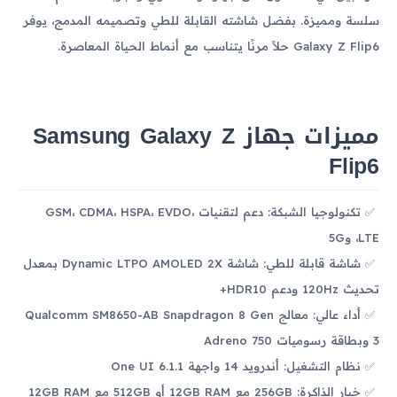
سلسة ومميزة. بفضل شاشته القابلة للطي وتصميمه المدمج، يوفر
Galaxy Z Flip6 حلاً مرنًا يتناسب مع أنماط الحياة المعاصرة.
مميزات جهاز Samsung Galaxy Z
Flip6
تكنولوجيا الشبكة: دعم لتقنيات GSM، CDMA، HSPA، EVDO،
LTE، و5G
شاشة قابلة للطي: شاشة Dynamic LTPO AMOLED 2X بمعدل
تحديث 120Hz ودعم HDR10+
أداء عالي: معالج Qualcomm SM8650-AB Snapdragon 8 Gen
3 وبطاقة رسوميات Adreno 750
نظام التشغيل: أندرويد 14 واجهة One UI 6.1.1
خيار الذاكرة: 256GB مع 12GB RAM أو 512GB مع 12GB RAM