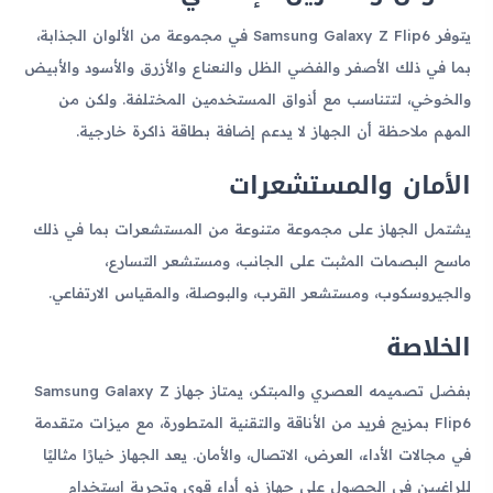
يتوفر Samsung Galaxy Z Flip6 في مجموعة من الألوان الجذابة،
بما في ذلك الأصفر والفضي الظل والنعناع والأزرق والأسود والأبيض
والخوخي، لتتناسب مع أذواق المستخدمين المختلفة. ولكن من
المهم ملاحظة أن الجهاز لا يدعم إضافة بطاقة ذاكرة خارجية.
الأمان والمستشعرات
يشتمل الجهاز على مجموعة متنوعة من المستشعرات بما في ذلك
ماسح البصمات المثبت على الجانب، ومستشعر التسارع،
والجيروسكوب، ومستشعر القرب، والبوصلة، والمقياس الارتفاعي.
الخلاصة
بفضل تصميمه العصري والمبتكر، يمتاز جهاز Samsung Galaxy Z
Flip6 بمزيج فريد من الأناقة والتقنية المتطورة، مع ميزات متقدمة
في مجالات الأداء، العرض، الاتصال، والأمان. يعد الجهاز خيارًا مثاليًا
للراغبين في الحصول على جهاز ذو أداء قوي وتجربة استخدام