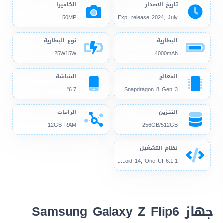
تاريخ الاصدار
الكاميرا
50MP
Exp. release 2024, July
البطارية
نوع البطارية
25W15W
4000mAh
المعالج
الشاشة
6.7"
Snapdragon 8 Gen 3
التخزين
الرامات
12GB RAM
256GB/512GB
نظام التشغيل
And
roid 14, One UI 6.1.1
جهاز Samsung Galaxy Z Flip6