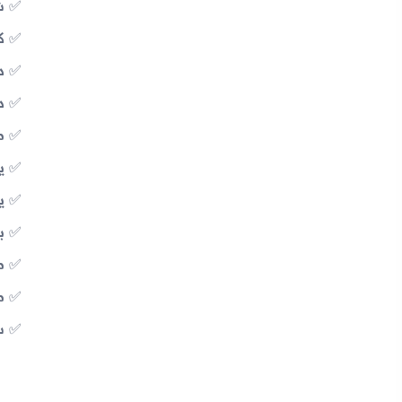
شاش
كا
د
دع
من
يدعم
يد
ب
مد
م
س