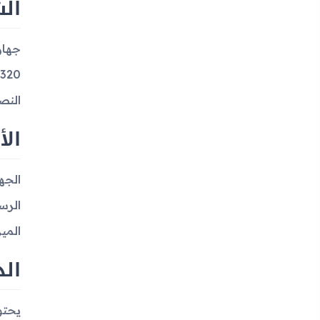
ال
النص
الأ
الرس
المي
الذ