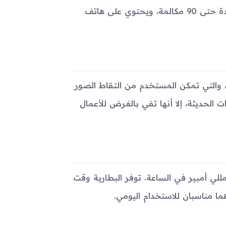
يدعم الجهاز إمكانية تخزين المكالمات المستلمة والمعدل والمفقودة حتى 90 مكالمة، ويحتوي على هاتف
 3 على كاميرا خلفية بدقة 2 ميجابكسل، والتي تمكن المستخدم من التقاط الصور
ت الحديثة، إلا أنها تفي بالغرض للأعمال
تزويد الجهاز ببطارية قابلة للإزالة من نوع Li-Ion بسعة 1000 مللي أمبير في الساعة. توفر البطارية وقت