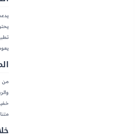
يعوض ذلك ب
الم
من ض
متنا
خل