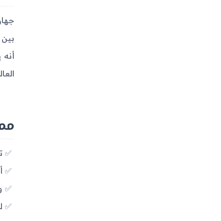
بين 
أنه 
العال
مميزات
ت
أب
وز
ل