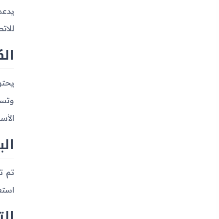
للات
الك
وتسج
الأس
الب
استعداد يصل إلى 00
الت