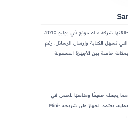
سامسونج T479 جرافيتي 3 هو أحد أجهزة الهاتف المحمول التي أطلقتها شركة سامسونج في يونيو 2010.
ميمه الكلاسيكي ولوحة مفاتيح QWERTY الكاملة التي تسهل الكتابة وإرسال الرسائل. رغم
ظ بمكانة خاصة بين الأجهزة المحمولة
× 53.6 × 15.2 مم ويزن 123 جرامًا فقط، مما يجعله خفيفًا ومناسبًا للحمل في
الجيب. ويتميز الجهاز بتصميمه الأنيق الذي يجمع بين البساطة والعملية. يعتمد الجهاز على شريحة Mini-