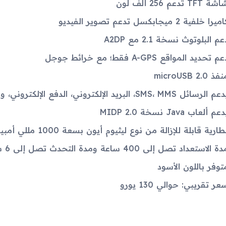
ة TFT تدعم 256 ألف لون
ميرا خلفية 2 ميجابكسل تدعم تصوير الفيديو
عم البلوتوث نسخة 2.1 مع A2DP
م تحديد المواقع A-GPS فقط؛ مع خرائط جوجل
فذ microUSB 2.0
 الرسائل SMS، MMS، البريد الإلكتروني، الدفع الإلكتروني، والرسائل الفورية
عم ألعاب Java نسخة MIDP 2.0
طارية قابلة للإزالة من نوع ليثيوم أيون بسعة 1000 مللي أمبير
ة الاستعداد تصل إلى 400 ساعة ومدة التحدث تصل إلى 6 ساعات
توفر باللون الأسود
عر تقريبي: حوالي 130 يورو