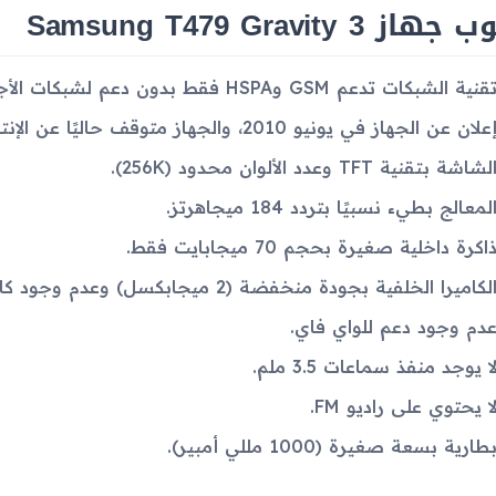
از Samsung T479 Gravity 3
قنية الشبكات تدعم GSM وHSPA فقط بدون دعم لشبكات الأجيال الأحدث مثل 4G أو 5G.
علان عن الجهاز في يونيو 2010، والجهاز متوقف حاليًا عن الإنتاج.
لشاشة بتقنية TFT وعدد الألوان محدود (256K).
لمعالج بطيء نسبيًا بتردد 184 ميجاهرتز.
اكرة داخلية صغيرة بحجم 70 ميجابايت فقط.
لكاميرا الخلفية بجودة منخفضة (2 ميجابكسل) وعدم وجود كاميرا أمامية.
دم وجود دعم للواي فاي.
ا يوجد منفذ سماعات 3.5 ملم.
ا يحتوي على راديو FM.
طارية بسعة صغيرة (1000 مللي أمبير).