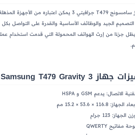
جهاز سامسونج T479 جرافيتي 3 يمكن اعتباره من 
التصميم الجيد والوظائف الأساسية والقدرة على التواصل بكل سه
يظل جزءًا من إرث الهواتف المحمولة التي قدمت استخدام عم
م.
 جهاز Samsung T479 Gravity 3
قنية الاتصال: يدعم GSM و HSPA
عاد الجهاز: 116.8 × 53.6 × 15.2 مم
ن الجهاز: 123 جرام
وحة مفاتيح QWERTY