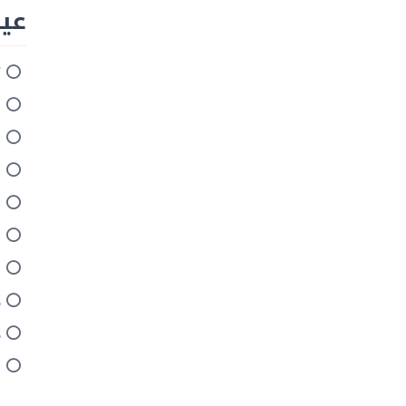
عيوب جه
ت
إ
ا
ا
ذ
ا
ع
ل
ل
ب