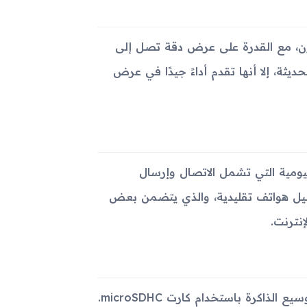
 يحتوي على شاشة من نوع TFT تدعم 256 ألف لون، مع القدرة على عرض دقة تصل إلى
حديثة، إلا أنها تقدم أداءً جيدًا في عرض
اسب للأعمال اليومية التي تشمل الاتصال وإرسال
غيل هواتف تقليدية، والذي يتضمن بعض
نترنت.
يحتوي الجهاز على ذاكرة داخلية بسعة 70 ميجابايت، مع إمكانية توسيع الذاكرة باستخدام كارت microSDHC.