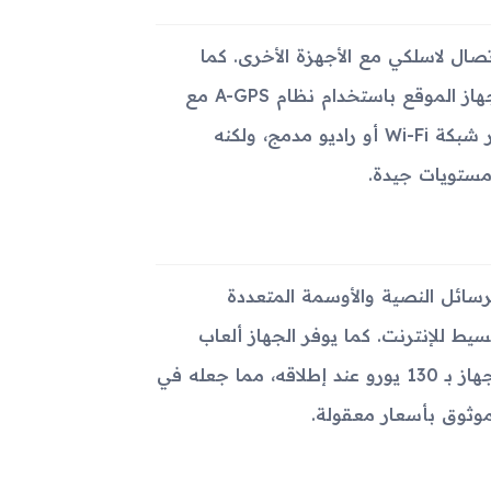
بلوتوث 2.1 مع A2DP لتوفير تجربة اتصال لاسلكي مع الأجهزة الأخرى. كما
يحتوي على منفذ microUSB 2.0 لتبادل البيانات والشحن. يدعم الجهاز الموقع باستخدام نظام A-GPS مع
تطبيق خرائط جوجل المدمج. لا يوفر الجهاز القدرة على الاتصال عبر شبكة Wi-Fi أو راديو مدمج، ولكنه
رسائل النصية والأوسمة المتعددة
 إلى متصفح HTML لدعم التصفح البسيط للإنترنت. كما يوفر الجهاز ألعاب
خفيفة ويدعم تقنية Java MIDP 2.0. تم تحديد السعر التقريبي للجهاز بـ 130 يورو عند إطلاقه، مما جعله في
موثوق بأسعار معقولة.