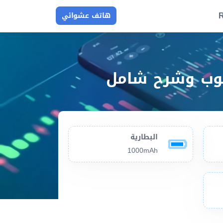
R
هاتف عشوائي
البطارية
1000mAh