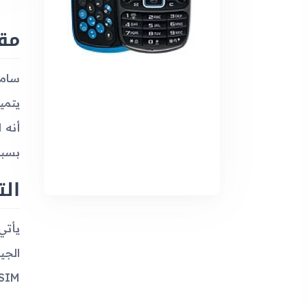
مقدمة
أنه 
بسبب
ال
SIM ويوفر لوحة مفاتيح QWERTY تسهل كثيرًا من عمليات ال