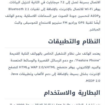
الاتصال بسرعة تصل إلى 7.2 ميجابايت في الثانية لتنزيل البيانات.
يوفر Wi-Fi للاتصال بالإنترنت، بالإضافة إلى تقنيات Bluetooth 2.1
وA2DP لتحسين جودة الصوت عبر السماعات اللاسلكية. يدعم الهاتف
أيضًا تقنية GPS وراديو FM ستيريو للاستماع للموسيقى والبث
المباشر.
النظام والتطبيقات
يعتمد الهاتف على نظام التشغيل الخاص بالهواتف الذكية القديمة
"Feature Phone"، مع دعم الرسائل القصيرة والوسائط المتعددة
والبريد الإلكتروني. يوفر متصفح WAP 2.0/xHTML وHTML لتصفح
الإنترنت بشكل بسيط، بالإضافة إلى دعم الألعاب وتطبيقات Java
MIDP 2.0.
البطارية والاستخدام
يتم تشغيل الهاتف ببطارية Li-Ion قابلة للإزالة بسعة 1000 ميللي