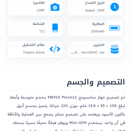
تاريخ الاصدار
الكاميرا
12MP
2009, August
البطارية
الشاشة
3.1"
1000mAh
التخزين
نظام التشغيل
150
MB , microSDHC slot
Feature phone
التصميم والجسم
تم تصميم جهاز سامسونج M8910 Pixon12 بحجم متوسط وأبعاد
تبلغ 108 × 53 × 13.8 ملم، بوزن 120 جرامًا. يتميز بجسم أنيق
باللون الأسود، ويعتمد على تصميم مبتكر يجمع بين العملية والأناقة
في آن واحد. يستخدم Mini-SIM ويوفر هيكلًا نحيفًا نسبيًا بسمك
13.8 ملم، مما يجعله سلسًا للاستخدام اليومي وحمله في الجيب