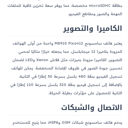
بطاقة microSDHC مخصصة، مما يوفر سعة تخزين كافية للملفات
المهمة والصور ومقاطع الفيديو.
الكاميرا والتصوير
يعتبر هاتف سامسونج M8910 Pixon12 واحدة من أولى الهواتف
المزودة بكاميرا 12 ميجابكسل، مما يجعله خيارًا مثاليًا لمحبي
التصوير. الكاميرا مزودة بميزات مثل فلاش Xenon وLED لضمان
تحسين جودة الصور في ظروف الإضاءة المنخفضة. يمكن للهاتف
تسجيل الفيديو بدقة 480 بكسل بسرعة 30 إطارًا في الثانية،
بالإضافة إلى تسجيل فيديو بدقة 320 بكسل بسرعة 120 إطارًا في
الثانية للحصول على مؤثرات بطيئة الحركة.
الاتصال والشبكات
يدعم هاتف سامسونج شبكات GSM وHSPA، مما يتيح للمستخدم