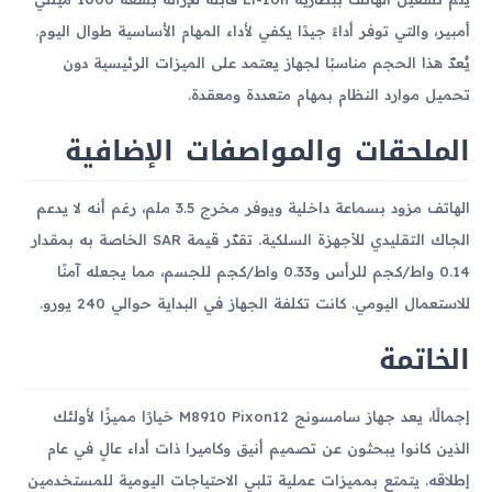
أمبير، والتي توفر أداءً جيدًا يكفي لأداء المهام الأساسية طوال اليوم.
يُعدّ هذا الحجم مناسبًا لجهاز يعتمد على الميزات الرئيسية دون
تحميل موارد النظام بمهام متعددة ومعقدة.
الملحقات والمواصفات الإضافية
الهاتف مزود بسماعة داخلية ويوفر مخرج 3.5 ملم، رغم أنه لا يدعم
الجاك التقليدي للأجهزة السلكية. تقدّر قيمة SAR الخاصة به بمقدار
0.14 واط/كجم للرأس و0.33 واط/كجم للجسم، مما يجعله آمنًا
للاستعمال اليومي. كانت تكلفة الجهاز في البداية حوالي 240 يورو.
الخاتمة
إجمالًا، يعد جهاز سامسونج M8910 Pixon12 خيارًا مميزًا لأولئك
الذين كانوا يبحثون عن تصميم أنيق وكاميرا ذات أداء عالٍ في عام
إطلاقه. يتمتع بمميزات عملية تلبي الاحتياجات اليومية للمستخدمين