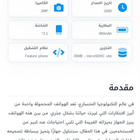
تاريخ الاصدار
الكاميرا
2MP
2009
البطارية
الشاشة
2.1"
880mAh
التخزين
نظام التشغيل
Feature phone
30MB , microSDHC slot
مقدمة
في عالم التكنولوجيا المتسارع، تعد الهواتف المحمولة واحدة من
أبرز الابتكارات التي غيرت حياتنا بشكل جذري. من بين هذه الهواتف،
يبرز الجهاز بميزاته الفريدة التي تلبي احتياجات عدد كبير من
المستخدمين. في هذا المقال، سنتناول جهازًا يتميز ببساطة تصميمه
وكفاءته العملية، وهو مناسب للأشخاص الذين يبحثون عن هاتف