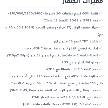
مميزات الجهاز
تقنية GSM تدعم نطاقات 2G متنوعة (850/900/1800/1900).
دعم GPRS و EDGE (كلاهما Class 12).
جهاز خفيف الوزن (77 جرام) وصغير الحجم (109.9 x 46 x 10.9
مم).
شاشة TFT تدعم 16 مليون لون.
إمكانية توسيع الذاكرة بواسطة بطاقة microSDHC.
كاميرا خلفية 2 ميجابكسل تدعم تصوير الفيديو (320p@15fps).
راديو FM استريو مع RDS.
دعم تقنية Bluetooth 2.0 مع A2DP.
بطارية قابلة للإزالة نوع Li-Ion بسعة 880 مللي أمبير، تدوم
حتى 250 ساعة في وضع الاستعداد و3.5 ساعات من وقت التحدث.
دعم الرسائل النصية و الوسائط المتعددة (SMS, MMS, Email).
متصفح WAP 2.0/xHTML وHTML (NetFront).
دعم تطبيقات Java (MIDP 2.0) وألعاب قابلة للتنزيل.