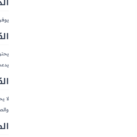
الذ
يوفر اله
الك
يدعم
الك
لا ي
والصو
ال