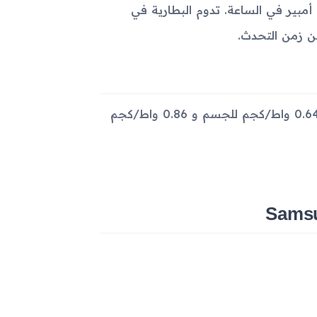
بطارية قابلة للإزالة من نوع Li-Ion بسعة 1500 مللي أمبير في الساعة. تدوم البطارية في
الجهاز متوفر باللون الأسود. مع معدل امتصاص نوعي (SAR) يبلغ 0.64 واط/كجم للجسم و 0.86 واط/كجم