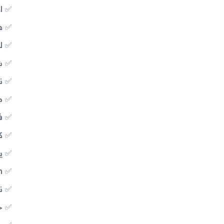
ال
هي
ل
شاشة
نظ
م
فت
كا
يدعم 
th
ن
ح