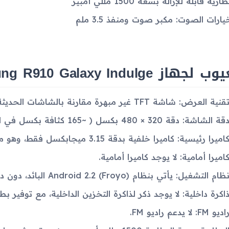
طارية قابلة للإزالة بسعة 1500 مللي أمبير
يارات الصوت: مكبر صوت ومنفذ 3.5 ملم
لجهاز Samsung R910 Galaxy Indulge
قنية العرض: شاشة TFT غير مبهرة مقارنة بالشاشات الحديثة.
قة الشاشة: دقة 320 × 480 بكسل ( ~165 كثافة بكسل في البوصة) منخفضة.
اميرا رئيسية: كاميرا خلفية بدقة 3.15 ميجابكسل فقط، وهو مستوى ضعيف للكاميرات الحديثة.
اميرا أمامية: لا يوجد كاميرا أمامية.
ظام التشغيل: يأتي بنظام Android 2.2 (Froyo) البائد، دون دعم للإصدارات الأحدث.
اكرة داخلية: لا يوجد ذكر لذاكرة التخزين الداخلية، مع توفير بطاقة microSD فقط بسعة 2 جيج
اديو FM: لا يدعم راديو FM.