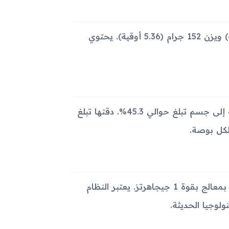
يمتاز الجهاز بأبعاد 132 x 61 x 15 ملم (5.20 x 2.40 x 0.59 بوصة) ويزن 152 جرام (5.36 أوقية). يحتوي
يتميز الجهاز بشاشة من نوع TFT مقاس 3.5 بوصة وبنسبة شاشة إلى جسم تبلغ حوالي 45.3%. دقتها تبلغ
يعمل الهاتف بواسطة نظام التشغيل Android 2.2 (Froyo) ويأتي بمعالج بقوة 1 جيجاهرتز. يعتبر النظام
ولوجيا الحديثة.