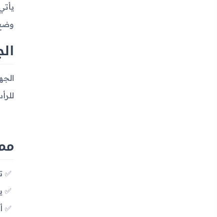
وضع الاستعداد 
الج
للرأس.
مميزات 
تق
يد
أد