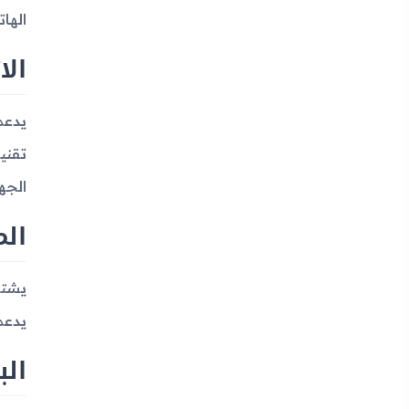
الهاتف يدع
الا
الجهاز
الم
يشتم
يدعم WAP 2.0/xHTML 
الب