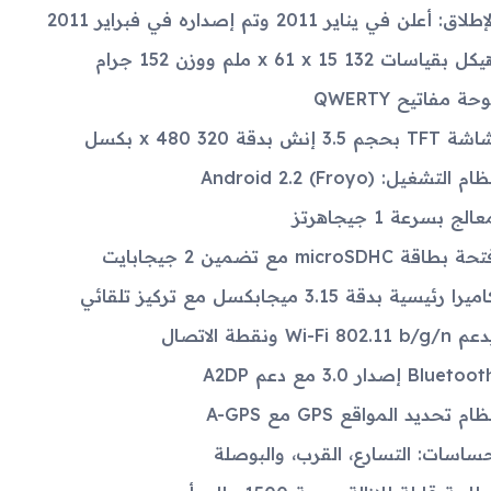
إطلاق: أعلن في يناير 2011 وتم إصداره في فبراير 2011
كل بقياسات 132 x 61 x 15 ملم ووزن 152 جرام
وحة مفاتيح QWERTY
 TFT بحجم 3.5 إنش بدقة 320 x 480 بكسل
ام التشغيل: Android 2.2 (Froyo)
عالج بسرعة 1 جيجاهرتز
حة بطاقة microSDHC مع تضمين 2 جيجابايت
ميرا رئيسية بدقة 3.15 ميجابكسل مع تركيز تلقائي
Wi-Fi 802.11 b/g/n ونقطة الاتصال
Bluetoo إصدار 3.0 مع دعم A2DP
ظام تحديد المواقع GPS مع A-GPS
ساسات: التسارع، القرب، والبوصلة