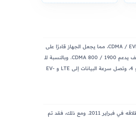
تم تجهيز Samsung R910 Galaxy Indulge بتكنولوجيا CDMA / EVDO / LTE، مما يجعل الجهاز قادرًا على
العمل على شبكات 2G و 3G و 4G. بالنسبة لترددات 2G، فهذا الهاتف يدعم CDMA 800 / 1900. وبالنسبة للـ
3G يدعم CDMA2000 1xEV-DO. أما الـ 4G فهو يدعم الترددات 2 و 4، وتصل سرعة البيانات إلى LTE و EV-
أعلن عن Samsung R910 Galaxy Indulge في يناير 2011، وتم إطلاقه في فبراير 2011. ومع ذلك، فقد تم