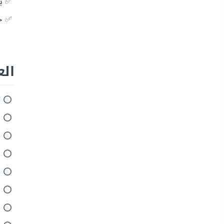
ب
خ
العيوب 
ت
د
ك
ك
ن
ذ
ر