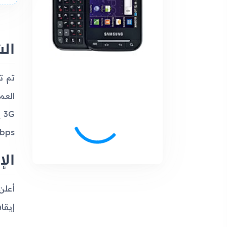
ال
bps.
الإ
إيقاف