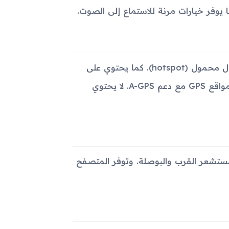
يدعم الهاتف تقنيات WLAN مثل Wi-Fi 802.11 b/g/n ومنفذ اتصال محمول (hotspot). كما يحتوي على
تقنية البلوتوث 3.0 مع A2DP. يتيح الهاتف استخدام نظام تحديد المواقع GPS مع دعم A-GPS. لا يحتوي
تشعر القرب والبوصلة. وتوفر المتصفح