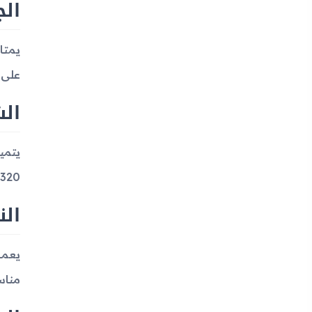
ال
على لوحة مفا
ال
320 × 480 بكسل (نسبة 3:2) وكثافة بكسلات تصل لـ 165 بكسل لكل بوصة
ال
مناس