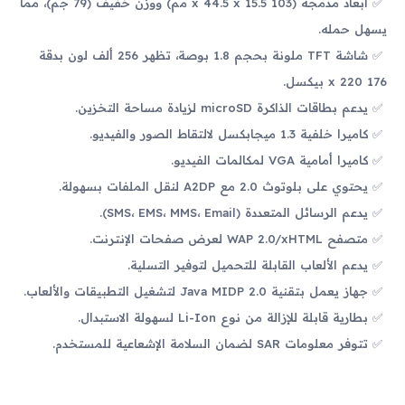
أبعاد مدمجة (103 x 44.5 x 15.5 مم) ووزن خفيف (79 جم)، مما
يسهل حمله.
شاشة TFT ملونة بحجم 1.8 بوصة، تظهر 256 ألف لون بدقة
176 x 220 بيكسل.
يدعم بطاقات الذاكرة microSD لزيادة مساحة التخزين.
كاميرا خلفية 1.3 ميجابكسل لالتقاط الصور والفيديو.
كاميرا أمامية VGA لمكالمات الفيديو.
يحتوي على بلوتوث 2.0 مع A2DP لنقل الملفات بسهولة.
يدعم الرسائل المتعددة (SMS، EMS، MMS، Email).
متصفح WAP 2.0/xHTML لعرض صفحات الإنترنت.
يدعم الألعاب القابلة للتحميل لتوفير التسلية.
جهاز يعمل بتقنية Java MIDP 2.0 لتشغيل التطبيقات والألعاب.
بطارية قابلة للإزالة من نوع Li-Ion لسهولة الاستبدال.
تتوفر معلومات SAR لضمان السلامة الإشعاعية للمستخدم.