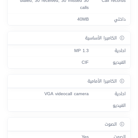
30 dialed, 30 received, 30 missed
Call records
calls
داخلي
40MB
الكاميرا الأساسية
احادية
1.3 MP
الفيديو
CIF
الكاميرا الأمامية
احادية
VGA videocall camera
الفيديو
الصوت
الصوت
Yes