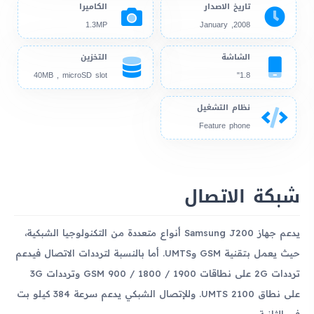
تاريخ الاصدار
الكاميرا
1.3MP
2008, January
الشاشة
التخزين
40MB , microSD slot
1.8"
نظام التشغيل
Feature phone
شبكة الاتصال
يدعم جهاز Samsung J200 أنواع متعددة من التكنولوجيا الشبكية،
حيث يعمل بتقنية GSM وUMTS. أما بالنسبة لترددات الاتصال فيدعم
ترددات 2G على نطاقات GSM 900 / 1800 / 1900 وترددات 3G
على نطاق UMTS 2100. وللإتصال الشبكي يدعم سرعة 384 كيلو بت
في الثانية.