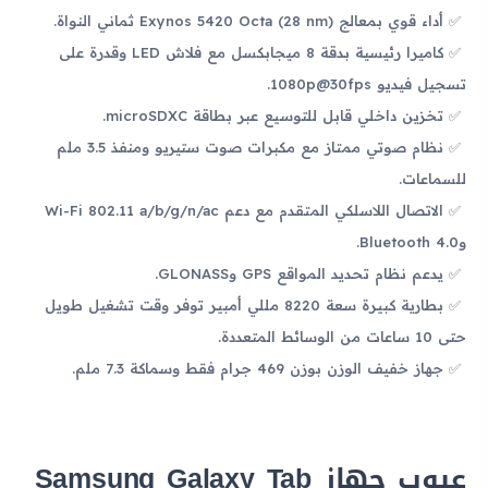
أداء قوي بمعالج Exynos 5420 Octa (28 nm) ثماني النواة.
كاميرا رئيسية بدقة 8 ميجابكسل مع فلاش LED وقدرة على
تسجيل فيديو 1080p@30fps.
تخزين داخلي قابل للتوسيع عبر بطاقة microSDXC.
نظام صوتي ممتاز مع مكبرات صوت ستيريو ومنفذ 3.5 ملم
للسماعات.
الاتصال اللاسلكي المتقدم مع دعم Wi-Fi 802.11 a/b/g/n/ac
وBluetooth 4.0.
يدعم نظام تحديد المواقع GPS وGLONASS.
بطارية كبيرة سعة 8220 مللي أمبير توفر وقت تشغيل طويل
حتى 10 ساعات من الوسائط المتعددة.
جهاز خفيف الوزن بوزن 469 جرام فقط وسماكة 7.3 ملم.
عيوب جهاز Samsung Galaxy Tab