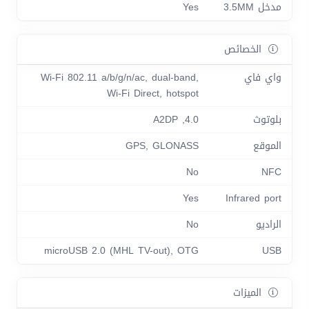
مدخل 3.5MM
Yes
الخصائص
واي فاي
Wi-Fi 802.11 a/b/g/n/ac, dual-band,
Wi-Fi Direct, hotspot
بلوتوث
4.0, A2DP
الموقع
GPS, GLONASS
No
NFC
Yes
Infrared port
الراديو
No
microUSB 2.0 (MHL TV-out), OTG
USB
الميزات