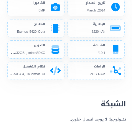
تاريخ الاصدار
الكاميرا
8MP
2014, March
البطارية
المعالج
Exynos 5420 Octa
8220mAh
الشاشة
التخزين
16G
B/32GB , microSDXC
10.1"
الرامات
نظام التشغيل
And
roid 4.4, TouchWiz UI
2GB RAM
الشبكة
تكنولوجيا: لا يوجد اتصال خلوي.