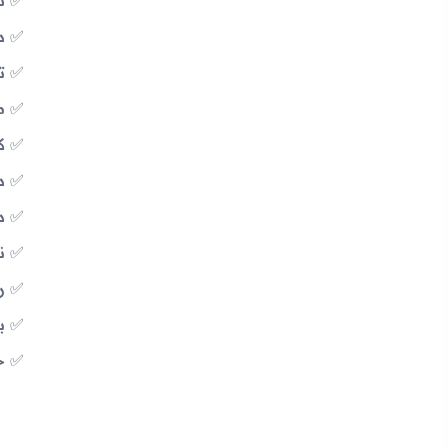
تقنية
دعم 
تشغ
مع
كا
د
دع
ن
راد
ب
خ