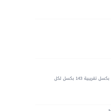
الدقة: 240 × 320 بكسل، نسبة عرض إلى ارتفاع 4:3، كثافة بكسل تقريبية 143 بكسل لكل