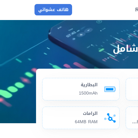
R
هاتف عشوائي
البطارية
1500mAh
الرامات
64M
B RAM , microSD slot
64MB RAM