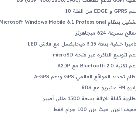
 GSM تدعم نطاقات 2G (GSM 900/1800/1900)
GPRS و EDGE من الفئة 10
يل بنظام Microsoft Windows Mobile 6.1 Professional
الج بسرعة 624 ميجاهرتز
ميرا خلفية بدقة 3.15 ميجابكسل مع فلاش LED
عم لتوسع الذاكرة عبر فتحة microSD
م تقنية Bluetooth 2.0 مع A2DP
ظام تحديد المواقع العالمي GPS ودعم A-GPS
يو FM ستيريو مع RDS
طارية قابلة للإزالة بسعة 1500 مللي أمبير
فيف الوزن حيث يزن 100 جرام فقط