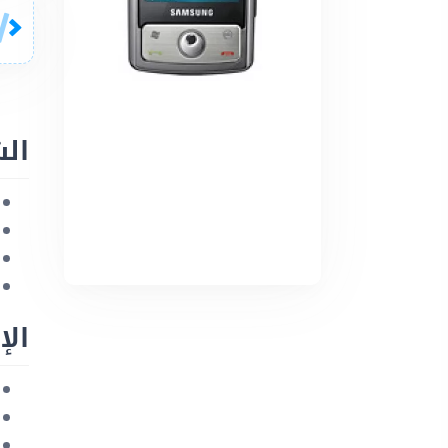
ال
الإ