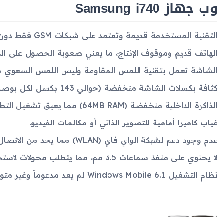
جهاز Samsung i740
لتقنية المستخدمة قديمة وتعتمد على شبكات GSM فقط دون دعم لتقنيات الجيل الثالث أو الرابع.
لهاتف قديم وموقوف الإنتاج، ما يعني صعوبة الحصول على الدع
لشاشة تعمل بتقنية اللمس المقاومة وليس اللمس السعوي مم
ثافة بكسلات الشاشة منخفضة (حوالي 143 بكسل لكل بوصة) مما يؤثر على وضوح الشاشة.
لذاكرة الداخلية منخفضة (64MB RAM) مما يعيق تشغيل التطبيقات الحديثة.
ياب كاميرا أمامية للتصوير الذاتي أو مكالمات الفيديو.
دم وجود دعم لشبكة الواي فاي (WLAN) مما يحد من الاتصال بالإنترنت.
ا يحتوي على منفذ سماعات 3.5 مم، مما يتطلب محولات لاستخدام السماعات السلكية الشائعة.
ظام التشغيل Windows Mobile 6.1 لم يعد مدعوماً وغير متوافق مع معظم التطبيقات الحديثة.