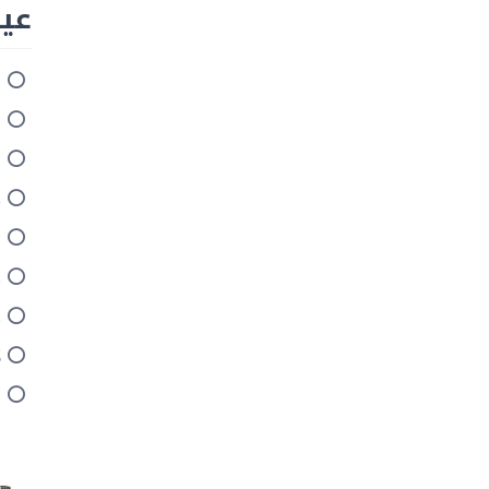
عيوب 
ا
ا
ا
ك
ا
غ
ع
ل
ن