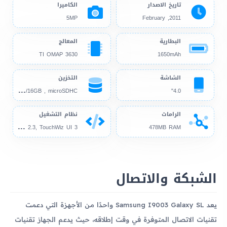
تاريخ الاصدار
الكاميرا
5MP
2011, February
البطارية
المعالج
TI OMAP 3630
1650mAh
الشاشة
التخزين
4GB
/16GB , microSDHC
4.0"
الرامات
نظام التشغيل
And
roid 2.2, up to 2.3, TouchWiz UI 3
478MB RAM
الشبكة والاتصال
يعد Samsung I9003 Galaxy SL واحدًا من الأجهزة التي دعمت
تقنيات الاتصال المتوفرة في وقت إطلاقه، حيث يدعم الجهاز تقنيات