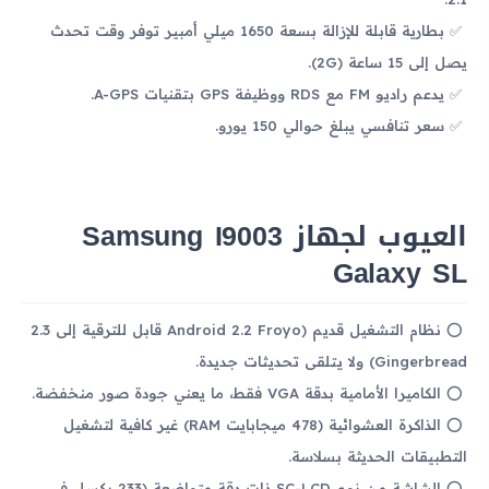
بطارية قابلة للإزالة بسعة 1650 ميلي أمبير توفر وقت تحدث
يصل إلى 15 ساعة (2G).
يدعم راديو FM مع RDS ووظيفة GPS بتقنيات A-GPS.
سعر تنافسي يبلغ حوالي 150 يورو.
العيوب لجهاز Samsung I9003
Galaxy SL
نظام التشغيل قديم (Android 2.2 Froyo قابل للترقية إلى 2.3
Gingerbread) ولا يتلقى تحديثات جديدة.
الكاميرا الأمامية بدقة VGA فقط، ما يعني جودة صور منخفضة.
الذاكرة العشوائية (478 ميجابايت RAM) غير كافية لتشغيل
التطبيقات الحديثة بسلاسة.
الشاشة من نوع SC-LCD ذات دقة متواضعة (233 بكسل في