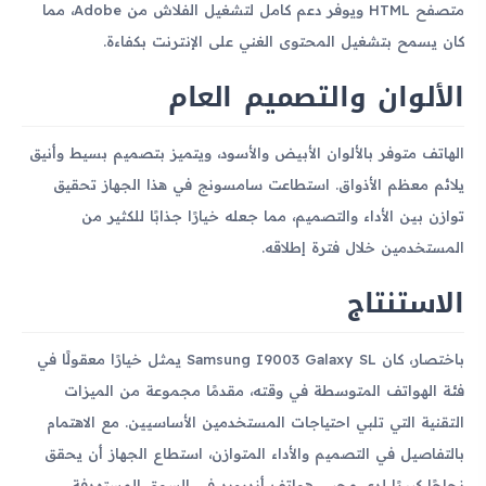
متصفح HTML ويوفر دعم كامل لتشغيل الفلاش من Adobe، مما
كان يسمح بتشغيل المحتوى الغني على الإنترنت بكفاءة.
الألوان والتصميم العام
الهاتف متوفر بالألوان الأبيض والأسود، ويتميز بتصميم بسيط وأنيق
يلائم معظم الأذواق. استطاعت سامسونج في هذا الجهاز تحقيق
توازن بين الأداء والتصميم، مما جعله خيارًا جذابًا للكثير من
المستخدمين خلال فترة إطلاقه.
الاستنتاج
باختصار، كان Samsung I9003 Galaxy SL يمثل خيارًا معقولًا في
فئة الهواتف المتوسطة في وقته، مقدمًا مجموعة من الميزات
التقنية التي تلبي احتياجات المستخدمين الأساسيين. مع الاهتمام
بالتفاصيل في التصميم والأداء المتوازن، استطاع الجهاز أن يحقق
نجاحًا كبيرًا لدى محبي هواتف أندرويد في السوق المستهدفة.