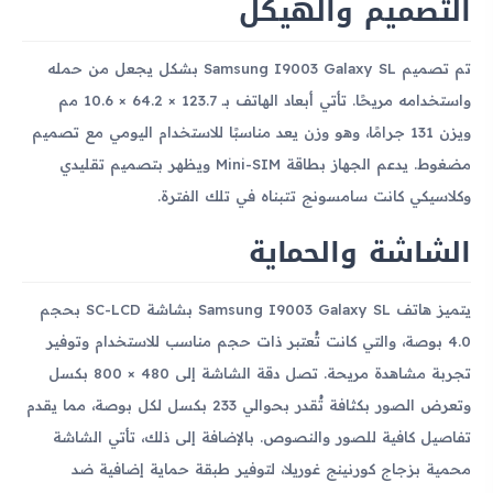
التصميم والهيكل
تم تصميم Samsung I9003 Galaxy SL بشكل يجعل من حمله
واستخدامه مريحًا. تأتي أبعاد الهاتف بـ 123.7 × 64.2 × 10.6 مم
ويزن 131 جرامًا، وهو وزن يعد مناسبًا للاستخدام اليومي مع تصميم
مضغوط. يدعم الجهاز بطاقة Mini-SIM ويظهر بتصميم تقليدي
وكلاسيكي كانت سامسونج تتبناه في تلك الفترة.
الشاشة والحماية
يتميز هاتف Samsung I9003 Galaxy SL بشاشة SC-LCD بحجم
4.0 بوصة، والتي كانت تُعتبر ذات حجم مناسب للاستخدام وتوفير
تجربة مشاهدة مريحة. تصل دقة الشاشة إلى 480 × 800 بكسل
وتعرض الصور بكثافة تُقدر بحوالي 233 بكسل لكل بوصة، مما يقدم
تفاصيل كافية للصور والنصوص. بالإضافة إلى ذلك، تأتي الشاشة
محمية بزجاج كورنينج غوريلا، لتوفير طبقة حماية إضافية ضد