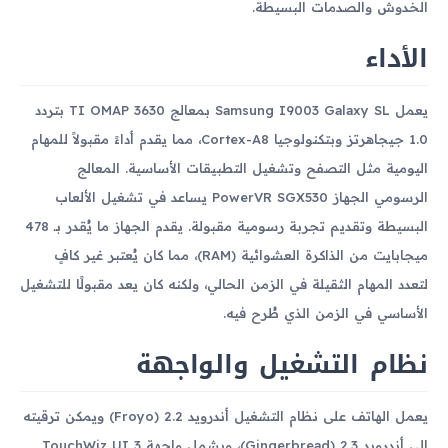
الخدوش والصدمات البسيطة.
الأداء
يعمل Samsung I9003 Galaxy SL بمعالج TI OMAP 3630 بتردد
1.0 جيجاهرتز وبتكنولوجيا Cortex-A8، مما يقدم أداءً مقبولاً للمهام
اليومية مثل التصفح وتشغيل التطبيقات الأساسية. المعالج
الرسومي الجهاز PowerVR SGX530 يساعد في تشغيل الألعاب
البسيطة وتقديم تجربة رسومية مقبولة. يقدم الجهاز ما يُقدر بـ 478
ميجابايت من الذاكرة العشوائية (RAM)، مما كان يُعتبر غير كافٍ
لتعدد المهام الثقيلة في الزمن الحالي، ولكنه كان يعد مقبولًا للتشغيل
الأساسي في الزمن الذي طُرح فيه.
نظام التشغيل والواجهة
يعمل الهاتف على نظام التشغيل أندرويد 2.2 (Froyo) ويمكن ترقيته
إلى أندرويد 2.3 (Gingerbread)، ويشمل واجهة TouchWiz UI 3