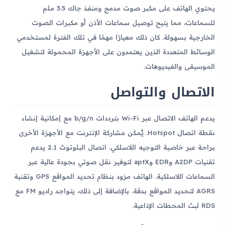
يحتوي الهاتف على مكبر صوت مدمج ومنفذ جاك 3.5 ملم
للسماعات، مما يتيح توصيل سماعات الأذن أو مكبرات الصوت
الخارجية بسهولة. كان ذلك معيارًا مهمًا في تلك الفترة لمستخدمي
الوسائط المتعددة الذين يعتمدون على الأجهزة المحمولة لتشغيل
الموسيقى والفيديوهات.
الاتصال والتواصل
يدعم الهاتف الاتصال عبر Wi-Fi بترددات b/g/n مع إمكانية إنشاء
نقطة اتصال Hotspot. يُمكن مشاركة الإنترنت مع الأجهزة الأخرى
براحة عبر خاصية التوجيه اللاسلكي. اتصال البلوتوث 2.1 يدعم
تقنيات A2DP وEDR وaptX لتوفير نقل صوتي بجودة عالية عبر
السماعات اللاسلكية. الهاتف مزود بنظام تحديد المواقع GPS وتقنية
AGRS لتحديد المواقع بدقة. بالإضافة إلى ذلك، يتواجد راديو FM مع
RDS لبث المحطات الإذاعية.