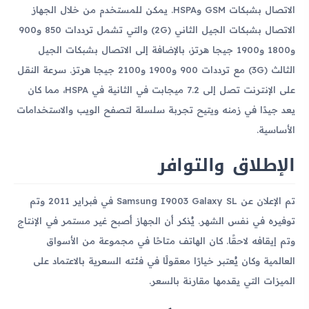
الاتصال بشبكات GSM وHSPA. يمكن للمستخدم من خلال الجهاز
الاتصال بشبكات الجيل الثاني (2G) والتي تشمل ترددات 850 و900
و1800 و1900 جيجا هرتز، بالإضافة إلى الاتصال بشبكات الجيل
الثالث (3G) مع ترددات 900 و1900 و2100 جيجا هرتز. سرعة النقل
على الإنترنت تصل إلى 7.2 ميجابت في الثانية في HSPA، مما كان
يعد جيدًا في زمنه ويتيح تجربة سلسلة لتصفح الويب والاستخدامات
الأساسية.
الإطلاق والتوافر
تم الإعلان عن Samsung I9003 Galaxy SL في فبراير 2011 وتم
توفيره في نفس الشهر. يُذكر أن الجهاز أصبح غير مستمر في الإنتاج
وتم إيقافه لاحقًا. كان الهاتف متاحًا في مجموعة من الأسواق
العالمية وكان يُعتبر خيارًا معقولًا في فئته السعرية بالاعتماد على
الميزات التي يقدمها مقارنة بالسعر.