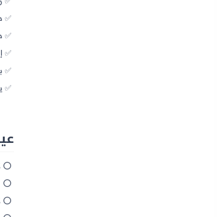
رادي
دع
دع
إ
بط
ي
عيوب ج
ل
ا
ل