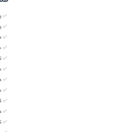
ي
يد
م
خف
تو
سع
د
سع
ك
دع
تق