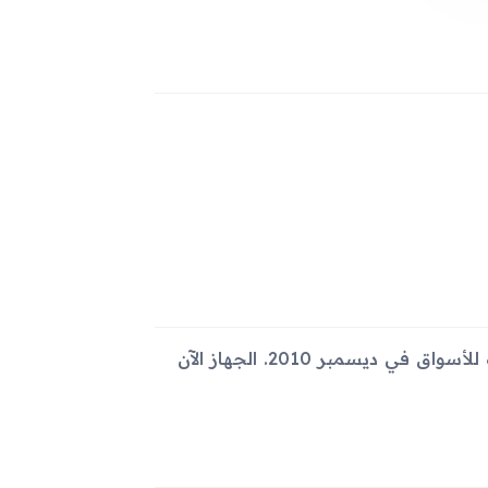
أعلن عن جهاز Samsung Ch@t 335 في نوفمبر 2010 وتم إصداره للأسواق في ديسمبر 2010. الجهاز الآن