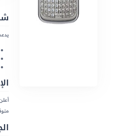
شب
يدعم جهاز Ch@t 335
الإ
متوق
ال