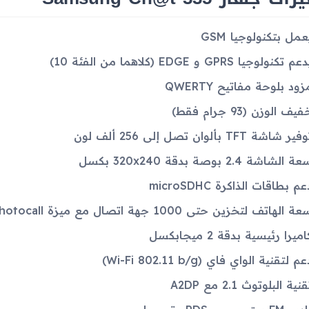
عمل بتكنولوجيا GSM
عم تكنولوجيا GPRS و EDGE (كلاهما من الفئة 10)
زود بلوحة مفاتيح QWERTY
يف الوزن (93 جرام فقط)
فير شاشة TFT بألوان تصل إلى 256 ألف لون
ة الشاشة 2.4 بوصة بدقة 320x240 بكسل
عم بطاقات الذاكرة microSDHC
ة الهاتف لتخزين حتى 1000 جهة اتصال مع ميزة Photocall
اميرا رئيسية بدقة 2 ميجابكسل
م لتقنية الواي فاي (Wi-Fi 802.11 b/g)
نية البلوتوث 2.1 مع A2DP