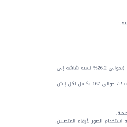
مقاس الشاشة: 2.4 إنش، بمساحة عرض تبلغ 17.8 سم مربع (بحوالي 26.2% نسبة شاشة إلى