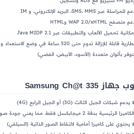
و FM ستيريو مع RDS وتسجيل
م للمراسلة عبر SMS، MMS، البريد الإلكتروني، و IM
م متصفح WAP 2.0/xHTML وHTML
مكانية تحميل الألعاب والتطبيقات عبر Java MIDP 2.1
ارية قابلة للإزالة تدوم حتى 520 ساعة في وضع الاستعداد و 12 ساعة من المكالمات
توفر بألوان متعددة (الأسود، الأبيض، الفضي)
هاز Samsung Ch@t 335
ا يدعم شبكات الجيل الثالث (3G) أو الجيل الرابع (4G)
لكاميرا الرئيسية بدقة 2 ميجابكسل فقط، مما يعني جودة صور منخفضة نسبياً
ا يحتوي على كاميرا أمامية لالتقاط الصور الذاتية (السيلفي)