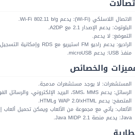
تصالات
الاتصال اللاسلكي (Wi-Fi): يدعم Wi-Fi 802.11 b/g.
البلوتوث: يدعم الإصدار 2.1 مع A2DP.
التموضع: لا يدعم.
الراديو: يدعم راديو FM استيريو مع RDS وإمكانية التسجيل.
منفذ USB: يدعم microUSB.
مميزات والخصائص
المستشعرات: لا يوجد مستشعرات مدمجة.
الرسائل: يدعم SMS، MMS، البريد الإلكتروني، والرسائل الفورية (IM).
المتصفح: يدعم WAP 2.0/xHTML وHTML.
الألعاب: يأتي مع مجموعة من الألعاب ويمكن تحميل ألعاب إ
Java: يدعم منصة Java MIDP 2.1.
طارية