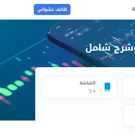
R
هاتف عشوائي
الشاشة
2.4"