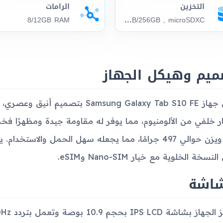
التخزين
الرامات
128
GB/256GB , microSDXC
8/12GB RAM
ميم وهيكل الجهاز
يأتي جهاز Samsung Galaxy Tab S10 FE
لنسخة الخلوية مع خيار Nano-SIM وeSIM.
شاشة