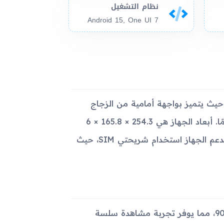
نظام التشغيل
Android 15, One UI 7
 بتصميم أنيق وعصري، حيث يتميز بواجهة أمامية من الزجاج
وإطار خلفي من الألومنيوم، مما يوفر له مقاومة جيدة ومظهرًا فخمًا. أبعاد الجهاز هي 254.3 × 165.8 × 6
مم، ويزن حوالي 497 جرامًا، مما يجعله سهل الحمل والاستخدام. يدعم الجهاز استخدام شريحتي SIM، حيث
يتميز الجهاز بشاشة IPS LCD بحجم 10.9 بوصة وتعمل بتردد 90Hz، مما يوفر تجربة مشاهدة سلسة