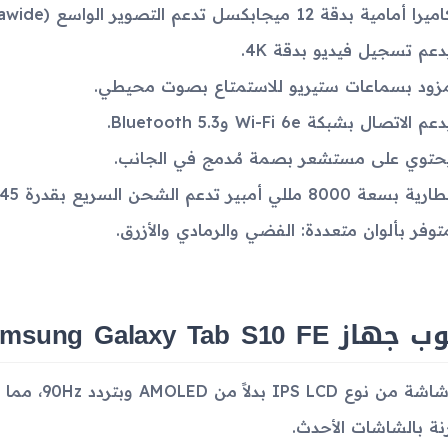
يرا أمامية بدقة 12 ميجابكسل تدعم التصوير الواسع (ultrawide).
دعم تسجيل فيديو بدقة 4K.
زود بسماعات ستيريو للاستمتاع بصوت محيطي.
عم الاتصال بشبكة Wi-Fi 6e وBluetooth 5.3.
حتوي على مستشعر بصمة مُدمج في الجانب.
رية بسعة 8000 مللي أمبير تدعم الشحن السريع بقدرة 45 واط.
توفر بألوان متعددة: الفضي والرمادي والأزرق.
از Samsung Galaxy Tab S10 FE
شاشة من نوع 
نة بالشاشات الأحدث.