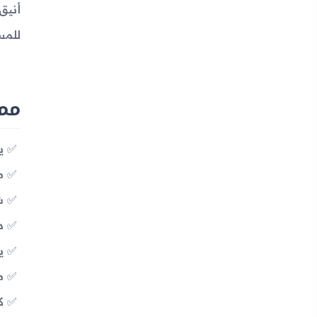
أنيق
للمس
مميزات 
ي
م
شاشة 
دقة
يع
مز
كا