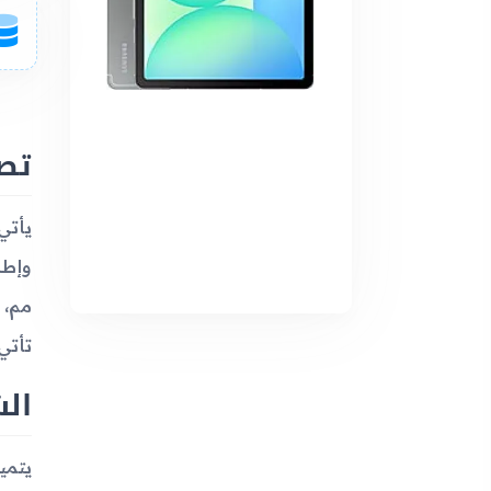
تص
تأتي ا
ال