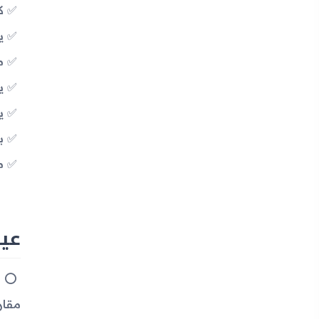
كام
ي
م
يد
ي
بطا
م
عيوب جه
مقار