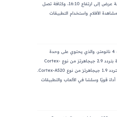
ومريحة للعينين. تأتي الشاشة بدقة 1440 × 2304 بكسل، مع نسبة عرض إلى ارتفاع 16:10، وكثافة تصل
لمشاهدة الأفلام واستخدام التطبيقات
يعمل Galaxy Tab S10 FE بمعالج Exynos 1580 المصنوع بتقنية 4 نانومتر، والذي يحتوي على وحدة
معالجة مركزية ثمانية النواة مع توزيع على النحو التالي: نواة واحدة بتردد 2.9 جيجاهرتز من نوع Cortex-
A720، وثلاث نوى بتردد 2.6 جيجاهرتز من نفس النوع، وأربع نوى بتردد 1.9 جيجاهرتز من نوع Cortex-A520.
عالجة رسومات Xclipse 540، مما يضمن أداءً قويًا وسلسًا في الألعاب والتطبيقات