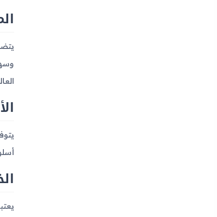
الم
يتضم
وسهو
العال
الأ
يتوف
أسلوبه
الخ