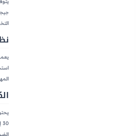
التخزين عبر بطاقة
نظ
استخ
المه
الك