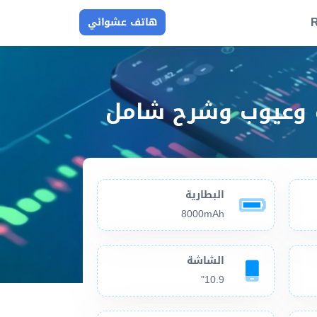
R
هاتف عشوائي
البطارية
8000mAh
الشاشة
10.9"