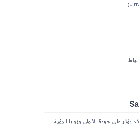
IPS LCD بدلاً من AMOLED وبتردد 90Hz، مما قد يؤثر على جودة الألوان وزوايا الرؤية