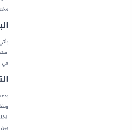
مختل
الب
في إ
الت
بين 