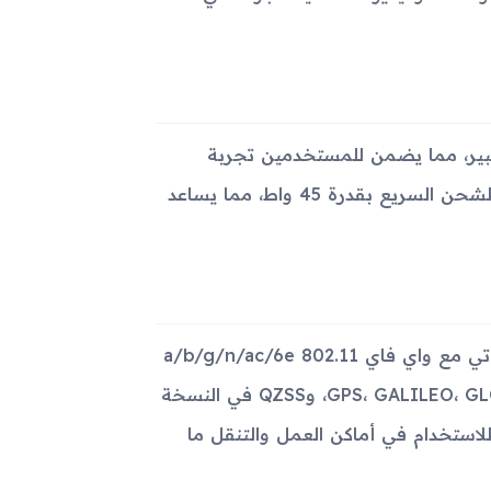
Galax مزودًا ببطارية ذات سعة 8000 مللي أمبير، مما يضمن للمستخدمين تجربة
استخدام طويلة دون الحاجة للشحن المتكرر. تدعم البطارية تقنية الشحن السريع بقدرة 45 واط، مما يساعد
يدعم الجهاز تقنيتي الواي فاي والبلوتوث بأحدث الإصدارات، حيث يأتي مع واي فاي 802.11 a/b/g/n/ac/6e
ونظام بلوتوث 5.3. يدعم أيضًا تقنيات تحديد المواقع GPS، GALILEO، GLONASS، BDS، وQZSS في النسخة
كة الـ 5G تجعل الجهاز مثاليًا للاستخدام في أماكن العمل والتنقل ما