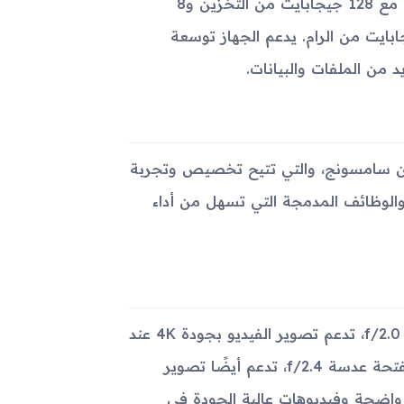
يتوفر الجهاز بإصدارين من ناحية التخزين والذاكرة العشوائية: الأول مع 128 جيجابايت من التخزين و8
 الرام، والآخر مع 256 جيجابايت من التخزين و12 جيجابايت من الرام. يدعم الجهاز توسعة
لجهاز بنظام Android 15 مع واجهة مستخدم One UI 7 من سامسونج، والتي تتيح تخصيص وتجربة
 والوظائف المدمجة التي تسهل من أداء
يحتوي الجهاز على كاميرا خلفية بدقة 13 ميجابكسل بفتحة عدسة f/2.0، تدعم تصوير الفيديو بجودة 4K عند
30 إطارًا في الثانية. كما توجد كاميرا أمامية بدقة 12 ميجابكسل بفتحة عدسة f/2.4، تدعم أيضًا تصوير
قاط صور واضحة وفيديوهات عالية الجودة في