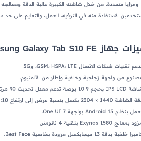
 ومزايا متعددة. من خلال شاشته الكبيرة عالية الدقة ومعالجه ا
تخدمين الاستفادة منه في الترفيه، العمل، والتعليم على حد سو
جهاز Samsung Galaxy Tab S10 FE
دعم تقنيات شبكات الاتصال GSM، HSPA، LTE، و5G.
صنوع من واجهة زجاجية وخلفية وإطار من الألمنيوم.
IPS LCD بحجم 10.9 بوصة تدعم معدل تحديث 90 هرتز.
 الشاشة 1440 × 2304 بكسل بنسبة عرض إلى ارتفاع 16:10.
مل بنظام Android 15 بواجهة One UI 7.
ود بمعالج Exynos 1580 بتقنية 4 نانومتر.
ميرا خلفية بدقة 13 ميجابكسل مزودة بخاصية Best Face.