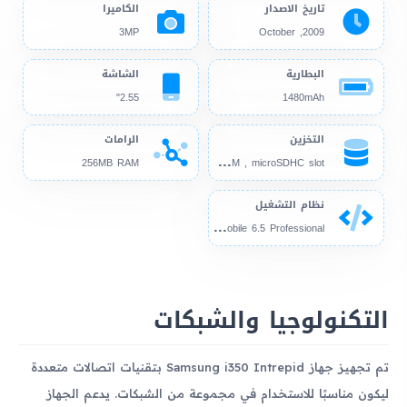
تاريخ الاصدار
الكاميرا
3MP
2009, October
البطارية
الشاشة
2.55"
1480mAh
التخزين
الرامات
256
MB RAM , microSDHC slot
256MB RAM
نظام التشغيل
Mic
rosoft Windows Mobile 6.5 Professional
التكنولوجيا والشبكات
تم تجهيز جهاز Samsung i350 Intrepid بتقنيات اتصالات متعددة
ليكون مناسبًا للاستخدام في مجموعة من الشبكات. يدعم الجهاز