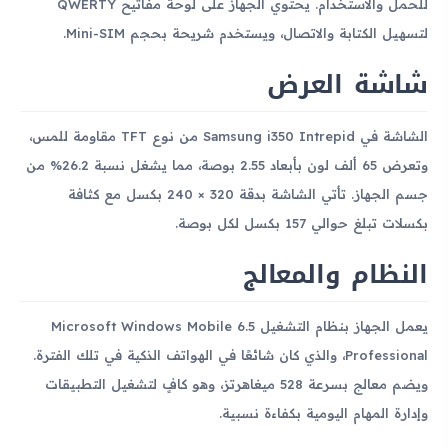
للحمل والاستخدام. يحتوي الجهاز على لوحة مفاتيح QWERTY
لتسهيل الكتابة والاتصال، ويستخدم شريحة بحجم Mini-SIM.
شاشة العرض
الشاشة في Samsung i350 Intrepid من نوع TFT مقاومة للمس،
وتعرض 65 ألف لون بأبعاد 2.55 بوصة، مما يشغل نسبة 26.2% من
جسم الجهاز. تأتي الشاشة بدقة 320 × 240 بكسل مع كثافة
بكسلات تبلغ حوالي 157 بكسل لكل بوصة.
النظام والمعالج
يعمل الجهاز بنظام التشغيل Microsoft Windows Mobile 6.5
Professional، والذي كان شائعًا في الهواتف الذكية في تلك الفترة.
ويضم معالج بسرعة 528 ميغاهرتز، وهو كافٍ لتشغيل التطبيقات
وإدارة المهام اليومية بكفاءة نسبية.