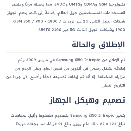
تكنولوجيا GSM وCDMA وUMTS وEVDO، مما يجعله مرنًا ومتعدد
الاستخدامات للمستخدمين حول العالم. إضافةً إلى ذلك، يدعم الجهاز
شبكات الجيل الثاني 2G عبر ترددات GSM 850 / 900 / 1800 /
1900 وشبكات الجيل الثالث 3G عبر UMTS 2100.
الإطلاق والحالة
تم الإعلان عن Samsung i350 Intrepid في مارس 2009 وتم
إطلاقه بشكل رسمي في أكتوبر من نفس العام. وعلى الرغم من
مزاياه المختلفة، إلا أنه تم إيقاف تصنيعه لاحقًا وأصبح الآن جزءًا من
التاريخ التقني.
تصميم وهيكل الجهاز
يتميز Samsung i350 Intrepid بتصميم مضغوط وأنيق بمقاسات
تبلغ 124 × 62 × 13 ملم ووزن يبلغ 91 غرامًا، مما يجعله مريحًا