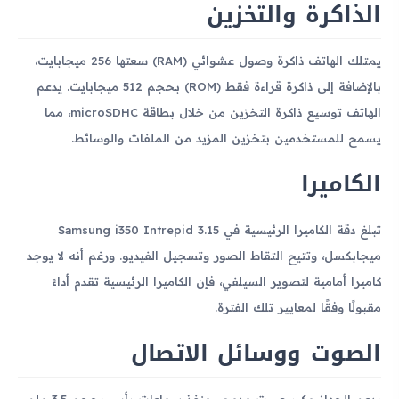
الذاكرة والتخزين
يمتلك الهاتف ذاكرة وصول عشوائي (RAM) سعتها 256 ميجابايت،
بالإضافة إلى ذاكرة قراءة فقط (ROM) بحجم 512 ميجابايت. يدعم
الهاتف توسيع ذاكرة التخزين من خلال بطاقة microSDHC، مما
يسمح للمستخدمين بتخزين المزيد من الملفات والوسائط.
الكاميرا
تبلغ دقة الكاميرا الرئيسية في Samsung i350 Intrepid 3.15
ميجابكسل، وتتيح التقاط الصور وتسجيل الفيديو. ورغم أنه لا يوجد
كاميرا أمامية لتصوير السيلفي، فإن الكاميرا الرئيسية تقدم أداءً
مقبولًا وفقًا لمعايير تلك الفترة.
الصوت ووسائل الاتصال
يدعم الجهاز مكبر صوت مدمج ومنفذ سماعات رأس بحجم 3.5 ملم،