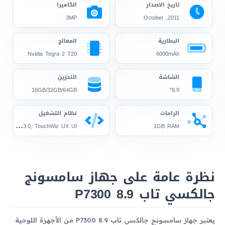
تاريخ الاصدار
الكاميرا
3MP
2011, October
البطارية
المعالج
Nvidia Tegra 2 T20
6000mAh
الشاشة
التخزين
16GB/32GB/64GB
8.9"
الرامات
نظام التشغيل
And
roid 3.0, TouchWiz UX UI
1GB RAM
نظرة عامة على جهاز سامسونج
جالكسي تاب 8.9 P7300
يعتبر جهاز سامسونج جالكسي تاب 8.9 P7300 من الأجهزة اللوحية