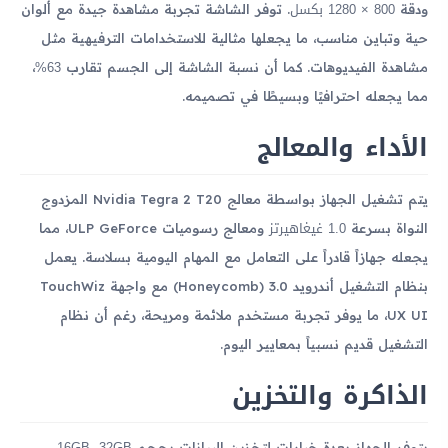
800 × 1280 بكسل
ودقة
. توفر الشاشة تجربة مشاهدة جيدة مع ألوان
حية وتباين مناسب، ما يجعلها مثالية للاستخدامات الترفيهية مثل
63%
مشاهدة الفيديوهات. كما أن نسبة الشاشة إلى الجسم تقارب
،
مما يجعله احترافيًا وبسيطًا في تصميمه.
الأداء والمعالج
يتم تشغيل الجهاز بواسطة معالج Nvidia Tegra 2 T20 المزدوج
1.0 غيغاهيرتز
النواة بسرعة
ومعالج رسوميات ULP GeForce، مما
يجعله جهازاً قادراً على التعامل مع المهام اليومية بسلاسة. يعمل
بنظام التشغيل أندرويد 3.0 (Honeycomb) مع واجهة TouchWiz
UX UI، ما يوفر تجربة مستخدم ملائمة ومريحة، رغم أن نظام
التشغيل قديم نسبياً بمعايير اليوم.
الذاكرة والتخزين
16GB، 32GB،
يتوفر الجهاز بعدة خيارات لتخزين البيانات بحجم