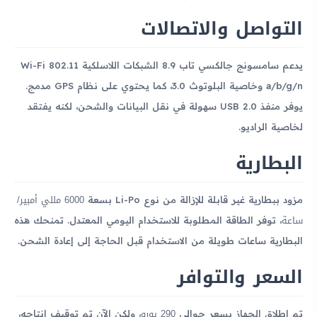
التواصل والاتصالات
يدعم سامسونج جالكسي تاب 8.9 الشبكات اللاسلكية Wi-Fi 802.11
a/b/g/n وخاصية البلوتوث 3.0، كما يحتوي على نظام GPS مدمج.
يوفر منفذ USB 2.0 سهولة في نقل البيانات والشحن، لكنه يفتقد
لخاصية الراديو.
البطارية
6000 مللي أمبير/
مزود ببطارية غير قابلة للإزالة من نوع Li-Po بسعة
ساعة
، توفر الطاقة المطلوبة للاستخدام اليومي المعتدل. تمنحك هذه
البطارية ساعات طويلة من الاستخدام قبل الحاجة إلى إعادة الشحن.
السعر والتوافر
290 يورو
تم إطلاق الجهاز بسعر حوالي
، ولكن الآن تم توقيف إنتاجه،