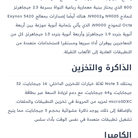
800 الذي يمتاز ببنية معمارية رباعية النواة بسرعة 2.3 جيجاهرتز
لنماذج N9005 وN9002. هناك أيضًا إصدارات بمعالج Exynos 5420
Octa لنموذج N9000، الذي يأتي بثمانية أنوية موزعة بين أربعة
أنوية بتردد 1.9 جيجاهرتز وأربعة أنوية بتردد 1.3 جيجاهرتز. كل من
المعاجرين يوفران أداءً سريعا ومستقرا لاستخدامات متعددة من
التطبيقات العادية إلى الألعاب الثقيلة.
الذاكرة والتخزين
يمتلك Note 3 ثلاثة خيارات للتخزين الداخلي: 16 جيجابايت، 32
جيجابايت، و64 جيجابايت، مع دعم لزيادة السعة عبر بطاقة
microSDXC لمزيد من المرونة في تخزين التطبيقات والملفات.
بالإضافة إلى ذلك، يوجد ذاكرة عشوائية بحجم 3 جيجابايت، مما يتيح
تشغيل تطبيقات متعددة في نفس الوقت بأداء سلس.
الكاميرا