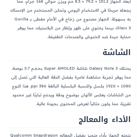
أبعاد الجهاز 151.2 × 79.2 × 8.3 مم ويزن حوالي 168 جرام، مما
يجعله مريحًا في الاستخدام اليومي وتمكن المستخدم من الإمساك
به بسهولة. الجهاز مصنوع من زجاج في الأمام مغطى بـ Gorilla
Glass 3، بينما يحتوي على ظهر وإطار من البلاستيك، مما يوفر
حماية جيدة ضد الخدوش والصدمات الطفيفة.
الشاشة
يمتلك Galaxy Note 3 شاشة Super AMOLED بحجم 5.7 بوصة،
مما يوفر تجربة مشاهدة غامرة بفضل الدقة العالية التي تصل إلى
1080 × 1920 بكسل والنسبة البكسلية البالغة 386 ppi. هذا النوع
من الشاشات يعكس الألوان بوضوح ودقة ويدعم تباينًا غير محدود
تقريبًا، مما يكون مثالياً لعرض المحتوى بجودة عالية.
الأداء والمعالج
يتمتع الجهاز بأداء متميز بفضل المعالج Qualcomm Snapdragon