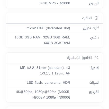
الرسوم
T628 MP6 - N9000
الذاكرة
كارت تخزين
microSDXC (dedicated slot)
داخلي
16GB 3GB RAM, 32GB 3GB RAM,
64GB 3GB RAM
الكاميرا الأساسية
احادية
13 MP, f/2.2, 31mm (standard),
1/3.1", 1.12µm, AF
الميزات
LED flash, panorama, HDR
الفيديو
4K@30fps, 1080p@60fps (N9005,
N9002)/ 1080p (N9000)