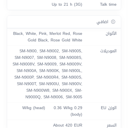
Up to 21 h (3G)
Talk time
اضافي
الألوان
Black, White, Pink, Merlot Red, Rose
Gold Black, Rose Gold White
الموديلات
SM-N900, SM-N9002, SM-N9005,
SM-N9007, SM-N9008, SM-N9008S,
SM-N9008V, SM-N9009, SM-N9009V,
SM-N900A, SM-N900K, SM-N900L,
SM-N900P, SM-N900R4, SM-N900S,
SM-N900T, SM-N900U, SM-N900V,
SM-N900W8, SM-N900X, SM-
N9000Q, SM-N9006, SM-9005
الوزن EU
0.29 W/kg (head) 0.36 W/kg
(body)
السعر
About 420 EUR