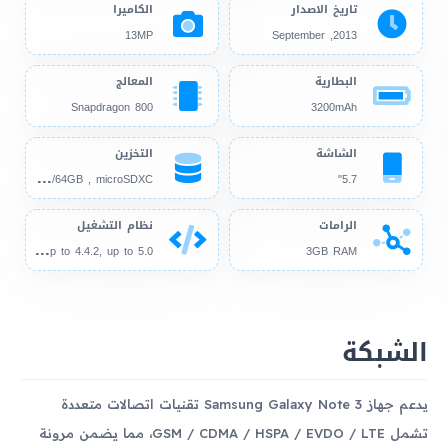
تاريخ الاصدار
الكاميرا
13MP
2013, September
البطارية
المعالج
Snapdragon 800
3200mAh
الشاشة
التخزين
16G
B/32GB/64GB , microSDXC
5.7"
الرامات
نظام التشغيل
And
roid 4.3, up to 4.4.2, up to 5.0
3GB RAM
الشبكة
يدعم جهاز Samsung Galaxy Note 3 تقنيات اتصالات متعددة
تشمل GSM / CDMA / HSPA / EVDO / LTE، مما يضمن مرونة