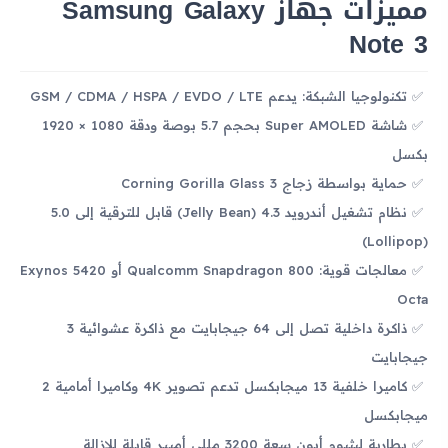
مميزات جهاز Samsung Galaxy
Note 3
تكنولوجيا الشبكة: يدعم GSM / CDMA / HSPA / EVDO / LTE
شاشة Super AMOLED بحجم 5.7 بوصة ودقة 1080 × 1920
بكسل
حماية بواسطة زجاج Corning Gorilla Glass 3
نظام تشغيل أندرويد 4.3 (Jelly Bean) قابل للترقية إلى 5.0
(Lollipop)
معالجات قوية: Qualcomm Snapdragon 800 أو Exynos 5420
Octa
ذاكرة داخلية تصل إلى 64 جيجابايت مع ذاكرة عشوائية 3
جيجابايت
كاميرا خلفية 13 ميجابكسل تدعم تصوير 4K وكاميرا أمامية 2
ميجابكسل
بطارية ليثيوم أيون سعة 3200 مللي أمبير قابلة للإزالة