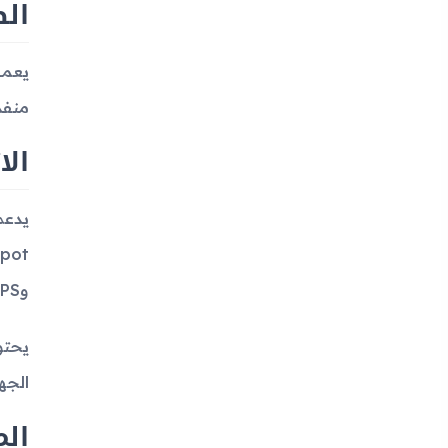
ال
منفذ 3.5 ملم لسماعات الأذن، مما يوفر خيارات مت
الا
وA-GPS مما يسهل التنقل وتحديد المواقع.
الجها
ال