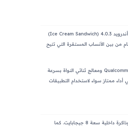
يعمل جهاز Samsung Galaxy Tab 2 7.0 I705 على نظام تشغيل أندرويد 4.0.3 (Ice Cream Sandwich)
تبر هذا الإصدار من النظام من بين الأنساب المستقرة التي تتيح
بجانب ذلك، فهو مزود بشرائح Qualcomm MSM8960 Snapdragon S4 Plus ومعالج ثنائي النواة بسرعة
لج رسومات Adreno 225، مما يسهم في أداء ممتاز سواء لاستخدام التطبيقات
جُهز جهاز Galaxy Tab 2 7.0 I705 بذاكرة رام بحجم 1 جيجابايت وذاكرة داخلية سعة 8 جيجابايت. كما