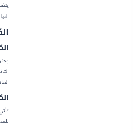
البي
الك
الك
الثا
العا
الك
للصور