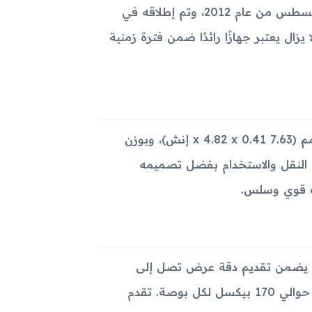
أُعلن عن جهاز Samsung Galaxy Tab 2 7.0 I705 لأول مرة في أغسطس من عام 2012، وتم إطلاقه في
زال يعتبر جهازًا رائدًا ضمن فترة زمنية
يأتي جهاز Galaxy Tab 2 7.0 I705 بأبعاد 193.8 x 122.4 x 10.4 مم (7.63 x 4.82 x 0.41 إنش)، وبوزن
 سهولة النقل والاستخدام بفضل تصميمه
ذا الجهاز بطول 7.0 بوصة وتكنولوجيا PLS LCD، مما يضمن تقديم دقة عرض تصل إلى
600x1024 بيكسل بنسبة عرض إلى ارتفاع 16:9 وكثافة بيكسلات حوالي 170 بيكسل لكل بوصة. تقدم