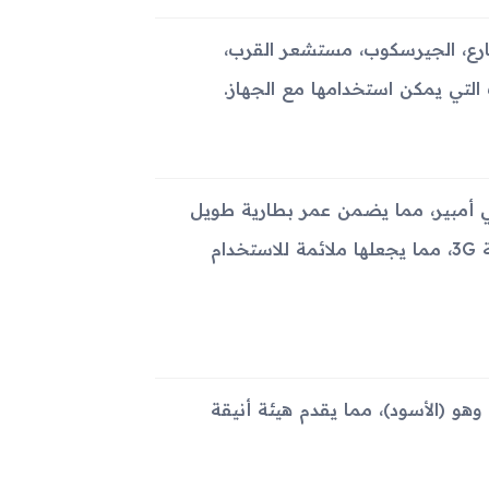
ع، الجيرسكوب، مستشعر القرب،
التي يمكن استخدامها مع الجهاز.
از ببطارية غير قابلة للإزالة نوع Li-Ion بسعة 4000 ملي أمبير، مما يضمن عمر بطارية طويل
نسبيًا. تقدم البطارية وضع استعداد يصل إلى 432 ساعة على تقنية 3G، مما يجعلها ملائمة للاستخدام
Samsung  في لون واحد فقط وهو (الأسود)، مما يقدم هيئة أنيقة