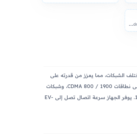
And
roid 4.0.3, up to 4.1.2
Samsung  تقنيات الاتصال بمختلف الشبكات، مما يعزز من قدرته على
تقديم أداء اتصال متعدد ومتطور. يتضمن هذا الدعم لشبكات 2G على نطاقات CDMA 800 / 1900، وشبكات
3G على CDMA2000 1xEV-DO، وكذلك شبكات 4G على النطاق 13. يوفر الجهاز سرعة اتصال تصل إلى EV-