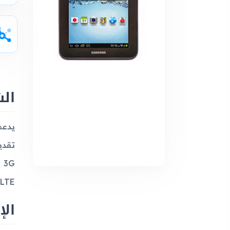
ال
LTE.
الإ