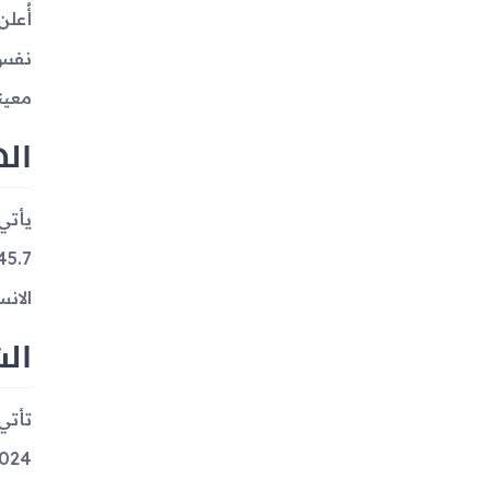
نفس 
معين
اله
الانسيا
ال