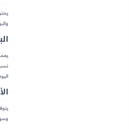
يحتو
والب
الب
اليو
الأ
وسهل