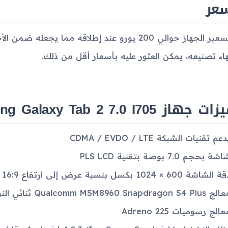
سعر
تم تسعير الجهاز حوالي 200 يورو عند إطلاقه مما 
هاء تصنيعه، يمكن العثور عليه بأسعار أقل من ذلك.
جهاز Samsung Galaxy Tab 2 7.0 I705
عم تقنيات الشبكة CDMA / EVDO / LTE
شة بحجم 7.0 بوصة بتقنية PLS LCD
 الشاشة 600 × 1024 بكسل بنسبة عرض إلى ارتفاع 16:9
Qualcomm MSM8960 Snapdragon S4 Plu ثنائي النواة بسرعة 1.2 جيجاهرتز
عالج رسوميات Adreno 225