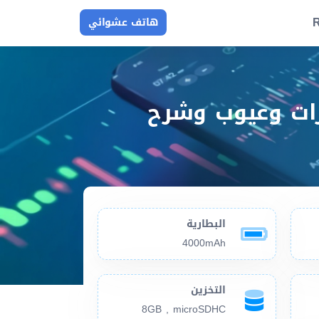
R
هاتف عشوائي
Samsung Galaxy Tab 2 7.0 I70 مميزات وعيوب وشرح
البطارية
4000mAh
التخزين
8GB , microSDHC