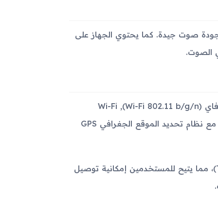
 صوت ستيريو توفر جودة صوت جيدة. كما يحتوي الجهاز على
يدعم الجهاز عددًا من تقنيات الاتصال المختلفة، بما في ذلك الواي فاي (Wi-Fi 802.11 b/g/n), Wi-Fi
Direct, DLNA, hotspot) والبلوتوث (4.0, A2DP). كما يأتي الجهاز مع نظام تحديد الموقع الجغرافي GPS
يحتوي الجهاز أيضًا على منفذ microUSB 2.0 يدعم (TV-out, OTG)، مما يتيح للمستخدمين إمكانية توصيل