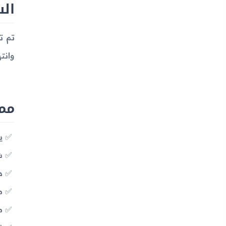
ال
وانت
مميزات 
يد
شا
دقة
معالج s
م