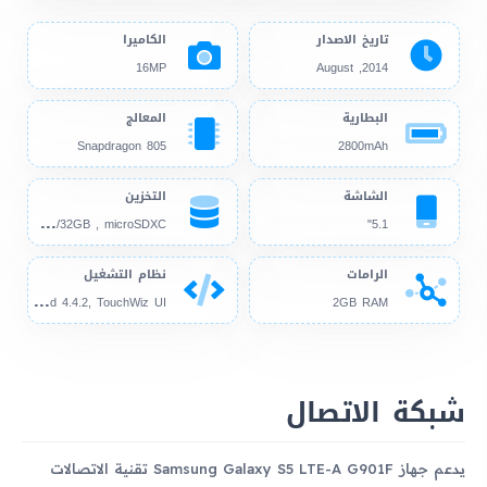
تاريخ الاصدار
الكاميرا
16MP
2014, August
البطارية
المعالج
Snapdragon 805
2800mAh
الشاشة
التخزين
16G
B/32GB , microSDXC
5.1"
الرامات
نظام التشغيل
And
roid 4.4.2, TouchWiz UI
2GB RAM
شبكة الاتصال
يدعم جهاز Samsung Galaxy S5 LTE-A G901F تقنية الاتصالات