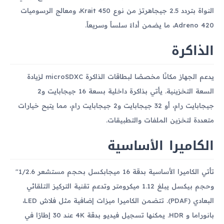
النواة بتردد 2.5 جيجاهرتز من نوع Krait 450، ومعالج الرسوميات
Adreno 420، ما يضمن أداءً سلساً وسريعاً.
الذاكرة
يدعم الجهاز مكانًا مخصصًا لبطاقات الذاكرة microSDXC لزيادة
السعة التخزينية. يأتي بذاكرة داخلية بسعة 16 جيجابايت و2
جيجابايت رام، أو 32 جيجابايت و2 جيجابايت رام، مما يتيح خيارات
متعددة لتخزين الملفات والتطبيقات.
الكاميرا الأساسية
تأتي الكاميرا الأساسية بدقة 16 ميجابكسل بحجم مستشعر 1/2.6"
وحجم بيكسل يبلغ 1.12 ميكرومتر وتدعم تقنية التركيز التلقائي
البعادي (PDAF). تتضمن الكاميرا ميزات إضافية مثل فلاش LED،
بانوراما و HDR. يمكنها تسجيل فيديو بدقة 4K عند 30 إطارًا في