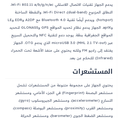
يدعم الجهاز تقنيات الاتصال اللاسلكي Wi-Fi 802.11 a/b/g/n/ac،
النطاق المزدوج (dual-band)، Wi-Fi Direct، والنقطة الساخنة
(hotspot). ويدعم أيضًا تقنية Bluetooth 4.0 مع A2DP وEDR وLE
وaptX. الجهاز يدعم نظام تحديد المواقع GPS وGLONASS لتحديد
المواقع الجغرافية بدقة. يوجد دعم لتقنية NFC والتحميل السريع
عبر microUSB 3.0 (MHL 2.1 TV-out) الذي يدعم OTG. الجهاز
يفتقد إلى راديو FM ولكنه يحتوي على منفذ الأشعة تحت الحمراء
(Infrared) للتحكم عن بعد.
المستشعرات
يحتوي الجهاز على مجموعة متنوعة من المستشعرات تشمل
مستشعر البصمة (Fingerprint) في الجزء الأمامي، ومستشعر
التسارع (accelerometer)، ومستشعر الجيروسكوب (gyro)،
ومستشعر القرب (proximity)، ومستشعر البوصلة (compass)،
ومستشعر الضغط الجوي (barometer)، ومستشعر الحركة