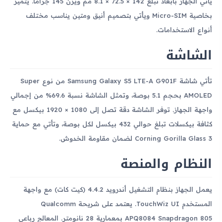
يأتي الجهاز بأبعاد تبلغ 142 × 72.5 × 8.1 مم ويزن 145 جراماً. يتميز
بخاصية Micro-SIM ويأتي بتصميم أنيق ومتين يناسب مختلف
أنواع الاستخدامات.
الشاشة
تأتي شاشة Samsung Galaxy S5 LTE-A G901F من نوع Super
AMOLED بحجم 5.1 بوصة، وتمثل الشاشة نسبة 69.6% من إجمالي
واجهة الجهاز. توفر الشاشة دقة تصل إلى 1080 × 1920 بيكسل مع
كثافة بيكسلات تبلغ حوالي 432 بيكسل لكل بوصة، وتأتي مع حماية
Corning Gorilla Glass 3 لضمان مقاومة الخدوش.
النظام والمنصة
يعمل الجهاز بنظام التشغيل أندرويد 4.4.2 (كيت كات) مع واجهة
المستخدم TouchWiz UI. يعتمد على شريحة Qualcomm
APQ8084 Snapdragon 805 بمعمارية 28 نانومتر. المعالج رباعي