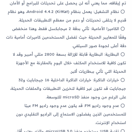
تم إيقافه، مما يعني أنه لن يحصل على تحديثات للبرامج أو الأمان.
نظام التشغيل: يعمل بنظام Android 4.4.2 (KitKat)، وهو نظام
قديم لا يتلقى تحديثات أو دعم من معظم التطبيقات الحديثة.
الكاميرا الأمامية: تأتي بدقة 2 ميجابكسل فقط، وهذا منخفض
وفقًا للمعايير الحديثة حيث تفضل المستخدمين كاميرات أمامية ذات
دقة أعلى لجودة صور السيلفي.
البطارية: البطارية قابلة للإزالة بسعة 2800 مللي أمبير وقد لا
تكون كافية للاستخدام المكثف خلال اليوم بالمقارنة مع الأجهزة
الحديثة التي تأتي ببطاريات أكبر.
خيارات الذاكرة: خيارات الذاكرة الداخلية 16 جيجابايت و32
جيجابايت قد تكون غير كافية لتخزين التطبيقات والملفات الحديثة،
على الرغم من وجود منفذ microSD للتوسعة.
عدم وجود راديو FM: قد يكون عدم وجود راديو FM عيبًا
للمستخدمين الذين يفضلون الاستماع إلى الراديو التقليدي دون
استخدام الإنترنت.
تقنية USB: يستخدم منفذ microUSB 3.0، والذي يعتبر أقل