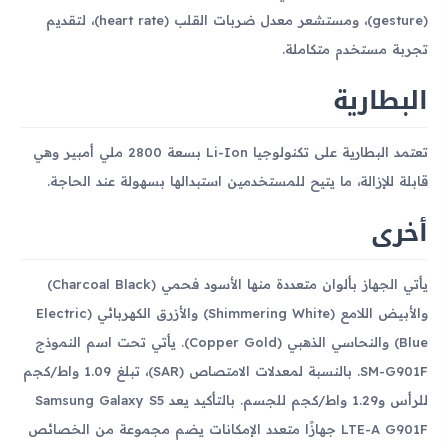
(gesture)، ومستشعر معدل ضربات القلب (heart rate)، لتقديم
تجربة مستخدم متكاملة.
البطارية
تعتمد البطارية على تكنولوجيا Li-Ion بسعة 2800 ملي أمبير وهي
قابلة للإزالة، ما يتيح للمستخدمين استبدالها بسهولة عند الحاجة.
أخرى
يأتي الجهاز بألوان متعددة منها الأسود فحمي (Charcoal Black)
والأبيض اللامع (Shimmering White) والأزرق الكهربائي (Electric
Blue) والنحاسي الذهبي (Copper Gold). يأتي تحت اسم النموذج
SM-G901F. بالنسبة لمعدلات الامتصاص (SAR)، تبلغ 1.09 واط/كجم
للرأس و1.29 واط/كجم للجسم. بالتأكيد يعد Samsung Galaxy S5
LTE-A G901F جهازًا متعدد الإمكانات يضم مجموعة من الخصائص