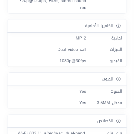
720p@120fps, HDR, stereo sound
rec.
الكاميرا الأمامية
احادية
2 MP
الميزات
Dual video call
الفيديو
1080p@30fps
الصوت
الصوت
Yes
مدخل 3.5MM
Yes
الخصائص
واي فاي
Wi-Fi 802.11 a/b/g/n/ac, dual-band,