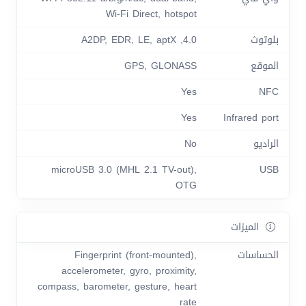
Wi-Fi Direct, hotspot
بلوتوث
4.0, A2DP, EDR, LE, aptX
الموقع
GPS, GLONASS
Yes
NFC
Yes
Infrared port
الراديو
No
microUSB 3.0 (MHL 2.1 TV-out),
USB
OTG
الميزات
الحساسات
Fingerprint (front-mounted),
accelerometer, gyro, proximity,
compass, barometer, gesture, heart
rate