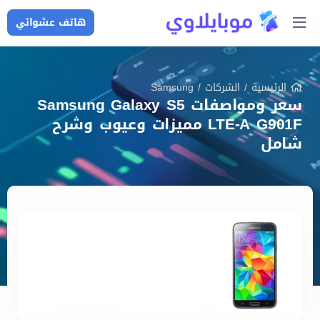
هاتف عشوائي
الرئيسية
/
الشركات
/
Samsung
سعر ومواصفات Samsung Galaxy S5
LTE-A G901F مميزات وعيوب وشرح
شامل