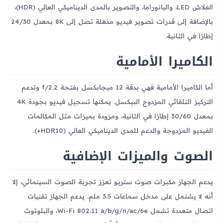
الفلاش LED، والبانوراما، والتصوير بالمدى الديناميكي العالي (HDR)،
بالإضافة إلى قدرات تصوير فيديو مذهلة تصل إلى 8K بمعدل 24/30
إطارًا في الثانية.
الكاميرا الأمامية
أما الكاميرا الأمامية فهي بدقة 12 ميجابكسل بفتحة f/2.2 وتدعم
التركيز التلقائي المزدوج البيكسل. يمكنها تسجيل فيديو بجودة 4K
بمعدل 30/60 إطارًا في الثانية، ومزودة بميزات مثل المكالمات
الفيديو المزدوجة والدعم للمدى الديناميكي العالي (HDR10+).
الصوت والميزات الإضافية
يدعم الجهاز مكبرات صوت ستريو تعزز تجربة الصوت السينمائي، إلا
أنه لا يشتمل على مدخل سماعات 3.5 ملم. يدعم الجهاز تقنيات
اتصال متعددة تشمل Wi-Fi 802.11 a/b/g/n/ac/6e، والبلوتوث