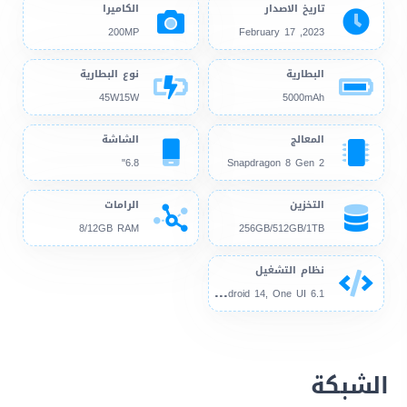
تاريخ الاصدار
الكاميرا
200MP
2023, February 17
البطارية
نوع البطارية
45W15W
5000mAh
المعالج
الشاشة
6.8"
Snapdragon 8 Gen 2
التخزين
الرامات
8/12GB RAM
256GB/512GB/1TB
نظام التشغيل
And
roid 13, up to Android 14, One UI 6.1
الشبكة