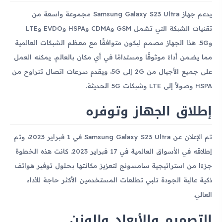
يدعم جهاز Samsung Galaxy S23 Ultra مجموعة واسعة من
تقنيات الشبكة التي تشمل GSM وCDMA وHSPA وEVDO وLTE
و5G. هذا الجهاز مصمم ليكون متوافقًا مع معظم الشبكات العالمية
مما يضمن أداءً موثوقًا ومستدامًا في أي مكان بالعالم. يمكنه العمل
على جميع الأجيال من 2G إلى 5G، ويقدم سرعات اتصال تتراوح من
HSPA وصولاً إلى LTE وشبكات 5G الحديثة.
إطلاق الجهاز وتوفره
تم الإعلان عن Samsung Galaxy S23 Ultra في 1 فبراير 2023، وتم
إطلاقه في الأسواق العالمية في 17 فبراير 2023. كانت هذه الخطوة
جزءًا من استراتيجية سامسونج لتعزيز مكانتها بحلول توفير هواتف
ذكية عالية الجودة تلبي تطلعات المستخدمين الأكثر حاجة للأداء
العالي.
التصميم والأبعاد والوزن