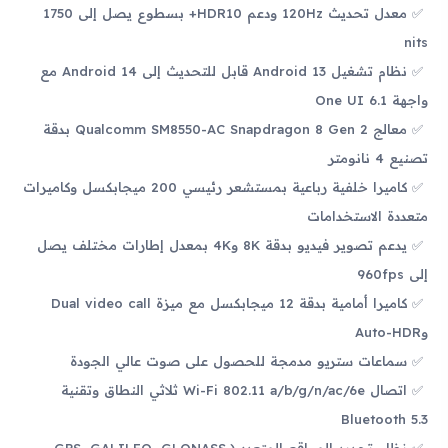
معدل تحديث 120Hz ودعم HDR10+ بسطوع يصل إلى 1750
nits
نظام تشغيل Android 13 قابل للتحديث إلى Android 14 مع
واجهة One UI 6.1
معالج Qualcomm SM8550-AC Snapdragon 8 Gen 2 بدقة
تصنيع 4 نانومتر
كاميرا خلفية رباعية بمستشعر رئيسي 200 ميجابكسل وكاميرات
متعددة الاستخدامات
يدعم تصوير فيديو بدقة 8K و4K بمعدل إطارات مختلف يصل
إلى 960fps
كاميرا أمامية بدقة 12 ميجابكسل مع ميزة Dual video call
وAuto-HDR
سماعات ستريو مدمجة للحصول على صوت عالي الجودة
اتصال Wi-Fi 802.11 a/b/g/n/ac/6e ثلاثي النطاق وتقنية
Bluetooth 5.3
نظام تحديد المواقع المتعدد (GPS, GALILEO, GLONASS,