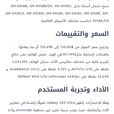
نسخ تحمل أسماءً مثل SM-S918B, SM-S918B/DS, SM-S918U,
SM-S918U1, SM-S918W, SM-S918N, SM-S9180, SM-S918E, SM-
S918E/DS لتناسب مختلف الأسواق العالمية.
السعر والتقييمات
يتراوح سعر الجهاز من $710.00 إلى €720.69 أو بما يعادلها
بالعملات المحلية مثل ₹87,749 في الهند. حصل الهاتف على نتائج
تقييم عالية من مختلف مقاييس الأداء. سجل الهاتف 1,241,531
نقطة على AnTuTu (v9)، و 4,927 نقطة على GeekBench (v5.1)، و
12,240 نقطة على 3DMark Wild Life (offscreen 1440p).
الأداء وتجربة المستخدم
وفقًا للاختبارات، يُظهر Galaxy S23 Ultra تفوقًا واضحًا في معايير
الأداء والشاشة، حيث يقدم نسبة تباين غير متناهية (nominal) وأداءً