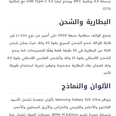
بنسخة 5.3، وتقنية NFC، ويدعم أيضًا USB Type-C 3.2 مع إمكانية
OTG.
البطارية والشحن
يتمتع الهاتف ببطارية بسعة 5000 ملي أمبير من نوع Li-Ion غير
قابلة للإزالة، تدعم الشحن السريع بقوة 45 واط، حيث يمكن شحن
65% من البطارية في 30 دقيقة فقط وفقًا للتصريحات، كما يدعم
الشحن اللاسلكي بقوة 15 واط، والشحن العكسي اللاسلكي بقوة 4.5
واط، لضمان بقاء البطارية مشحونة وتوفير تجربة استخدام طويلة
الأمد.
الألوان والنماذج
يتوافر Samsung Galaxy S23 Ultra بألوان متعددة تشمل الأسود
الفانتوم والأخضر والكريمي والخزامى والأزرق السماوي والأحمر
ونسخة مميزة باسم BMW M Edition. موديلات الجهاز تشمل عدة