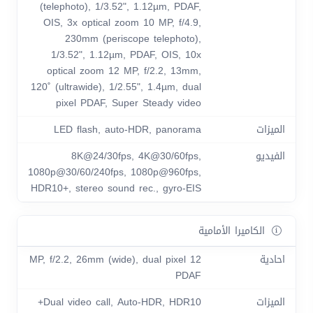
(telephoto), 1/3.52", 1.12µm, PDAF,
OIS, 3x optical zoom 10 MP, f/4.9,
230mm (periscope telephoto),
1/3.52", 1.12µm, PDAF, OIS, 10x
optical zoom 12 MP, f/2.2, 13mm,
120˚ (ultrawide), 1/2.55", 1.4µm, dual
pixel PDAF, Super Steady video
الميزات
LED flash, auto-HDR, panorama
الفيديو
8K@24/30fps, 4K@30/60fps,
1080p@30/60/240fps, 1080p@960fps,
HDR10+, stereo sound rec., gyro-EIS
الكاميرا الأمامية
احادية
12 MP, f/2.2, 26mm (wide), dual pixel
PDAF
الميزات
Dual video call, Auto-HDR, HDR10+