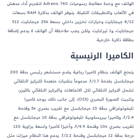
الهاتف مع وحدة معالجة رسوميات Adreno 740 لتقديم أداء مدهش
في الألعاب والتطبيقات الثقيلة. يتوفر الهاتف بذاكرة RAM بسعات
8/12 جيجابايت وخيارات تخزين داخلي بسعة 256 جيجابايت، 512
جيجابايت، و1 تيرابايت. ولكن يجب ملاحظة أن الهاتف لا يدعم إضافة
بطاقة ذاكرة خارجية.
الكاميرا الرئيسية
يتمتع الهاتف بنظام كاميرا رباعية يضم مستشعر رئيسي بدقة 200
ميجابكسل بفتحة f/1.7، مدعوماً بتقنيات متعددة للتركيز التلقائي
تشمل التركيز التلقائي لكل الاتجاهات، والتركيز التلقائي بالليزر،
وتثبيت الصورة البصري (OIS). إلى جانب ذلك، يوجد كاميرا
تليفوتوغرافي بدقة 10 ميجابكسل مع تقريب بصري 3x وفتحة
f/2.4، وكاميرا بيريسكوبية تليفوتوغرافي بدقة 10 ميجابكسل مع
تقريب بصري 10x وفتحة f/4.9، وأخيرًا كاميرا واسعة بزاوية 120
درجة بدقة 12 ميجابكسل وفتحة f/2.2. يدعم هذا النظام ميزات مثل