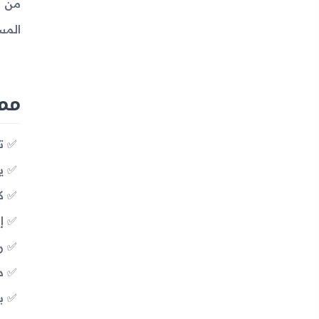
من خ
المس
مميزا
ت
يد
كام
إم
رادي
دع
بط