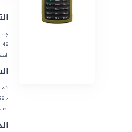
ال
الصغ
ال
للاس
الذ