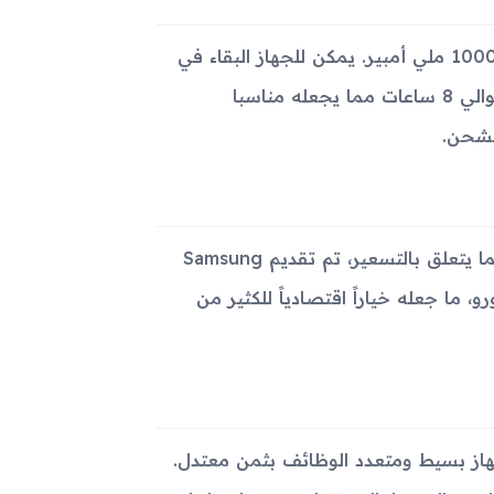
يعمل الجهاز باستخدام بطارية قابلة للإزالة من نوع Li-Ion بسعة 1000 ملي أمبير. يمكن للجهاز البقاء في
وضع الاستعداد حتى 400 ساعة، بينما يصل زمن المكالمات إلى حوالي 8 ساعات مما يجعله مناسبا
لشحن.
كان الجهاز متاحاً بلونين رئيسيين هما الأخضر الزيتوني والأسود. فيما يتعلق بالتسعير، تم تقديم Samsung
أسعار مناسبة في وقت الطرح، حيث كان يبلغ حوالي 80 يورو، ما جعله خياراً اقتصادياً للكثير من
حثون عن جهاز بسيط ومتعدد الوظائف بثمن معتدل.