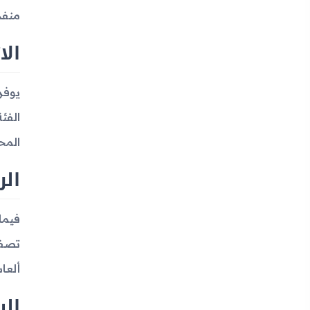
منفذ 
الا
المحطا
الر
ألعاب 
الب