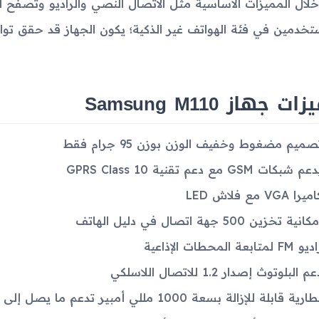
لال المميزات الأساسية مثل الاتصال النصي والراديو وتصفح ا
تخدمين في فئة الهواتف غير الذكية؛ يكون الجهاز قد حقق توازناً
ت جهاز Samsung M110
صميم مضغوط وخفيف الوزن بوزن 95 جرام فقط
عم شبكات GSM مع دعم تقنية GPRS Class 10
يرا VGA مع فلاش LED
كانية تخزين 500 جهة اتصال في دليل الهاتف
و FM لمتابعة المحطات الإذاعية
م البلوتوث إصدار 1.2 للاتصال اللاسلكي
ارية قابلة للإزالة بسعة 1000 مللي أمبير تدعم ما يصل إلى 8 ساعات من وقت التحدث