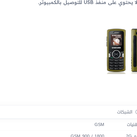
ا يحتوي على منفذ USB للتوصيل بالكمبيوتر.
الشبكات
قنيات
GSM
 2G
GSM 900 / 1800