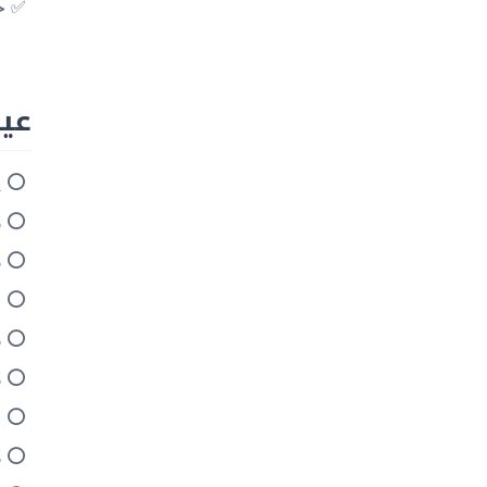
خ
عيوب 
ي
ل
ل
ا
ل
ل
ا
ل