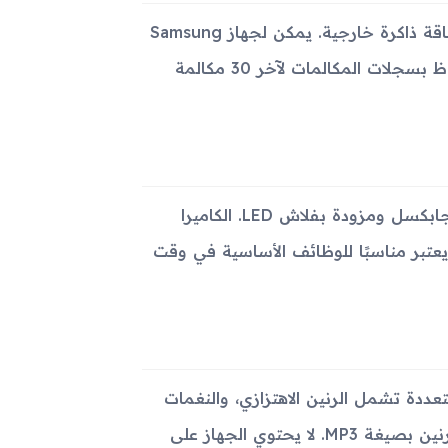
يتضمن الجهاز ذاكرة داخلية بسعة 2 ميجابايت، ولا يدعم إضافة بطاقة ذاكرة خارجية. يمكن لجهاز Samsung
M110 تخزين حتى 500 إدخال في ذاكرة الهاتف مع إمكانية الاحتفاظ بسجلات المكالمات لآخر 30 مكالمة
يحتوي Samsung M110 على كاميرا خلفية بدقة VGA تبلغ 0.3 ميجابكسل ومزودة بفلاش LED. الكاميرا
يعتبر مناسبًا للوظائف الأساسية في وقت
اع تنبيه متعددة تشمل الرنين الاهتزازي، والنغمات
متعددة الأنماط بما في ذلك التنزيلات، بالإضافة إلى دعم لنغمات الرنين بصيغة MP3. لا يحتوي الجهاز على