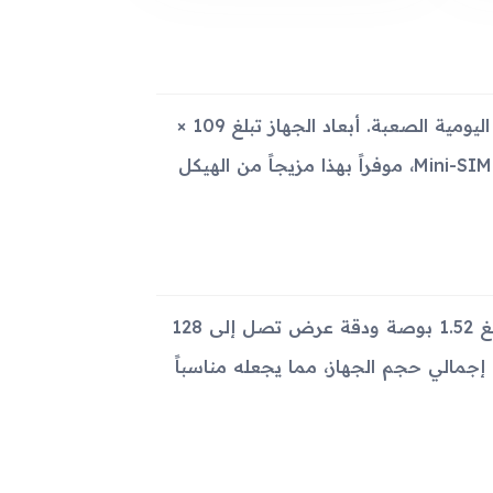
جاء جهاز Samsung M110 بتصميم متين متناسب مع الاستعمالات اليومية الصعبة. أبعاد الجهاز تبلغ 109 ×
48 × 17.9 ملم ووزنه حوالي 95 جرام. كما يستخدم الجهاز شريحة Mini-SIM، موفراً بهذا مزيجاً من الهيكل
يتميز الجهاز بشاشة CSTN ملونة تدعم 65 ألف لون، مع مقاس يبلغ 1.52 بوصة ودقة عرض تصل إلى 128
حجم الشاشة الصغيرة جدًا يشكل حوالي 14.2% من إجمالي حجم الجهاز، مما يجعله مناسباً