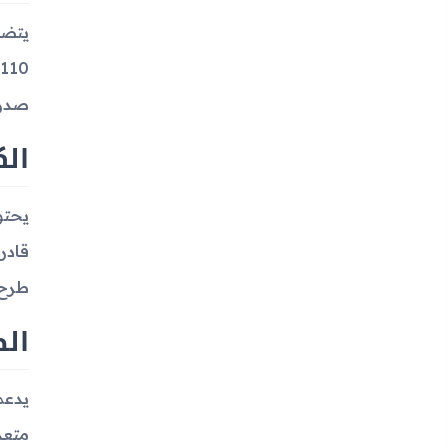
صدرت
الك
قادر
طرح 
ال