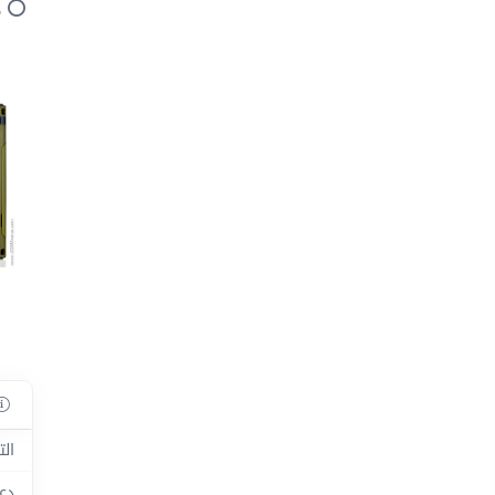
ل
الت
دعم