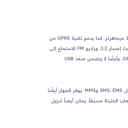
يوفر الجهاز إمكانية الاتصال بشبكات GSM على ترددات 900 و1800 ميجاهرتز. كما يدعم تقنية GPRS من
الفئة 10، لكنه لا يدعم تقنية EDGE. كذلك، يحتوي الجهاز على بلوتوث إصدار 1.2، وراديو FM للاستماع إلى
فيما يخص الرسائل، يدعم Samsung M110 إرسال واستقبال رسائل SMS، EMS وMMS. يوفر الجهاز أيضًا
WAP 2.0. بالإضافة إلى الألعاب المثبتة مسبقاً، يمكن أيضاً تنزيل