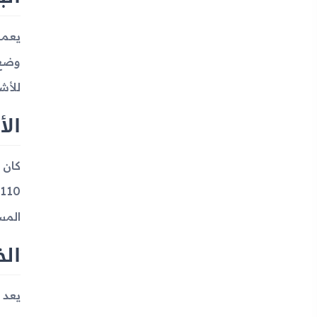
للأش
الأ
المس
الخ