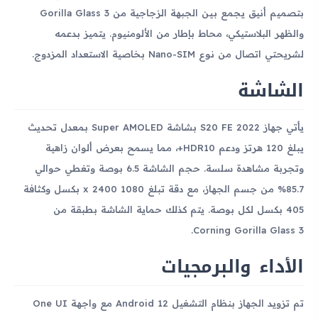
بتصميم أنيق يجمع بين الجبهة الزجاجية من Gorilla Glass 3
والظهر البلاستيكي، محاط بإطار من الألومنيوم. يتميز بدعمه
لشريحتي اتصال من نوع Nano-SIM بخاصية الاستعداد المزدوج.
الشاشة
يأتي جهاز S20 FE 2022 بشاشة Super AMOLED بمعدل تحديث
يبلغ 120 هرتز ودعم HDR10+، مما يسمح بعرض ألوان زاهية
وتجربة مشاهدة سلسة. حجم الشاشة 6.5 بوصة وتغطي حوالي
85.7% من جسم الجهاز، مع دقة تبلغ 1080 x 2400 بكسل وكثافة
405 بكسل لكل بوصة. يتم كذلك حماية الشاشة بطبقة من
Corning Gorilla Glass 3.
الأداء والبرمجيات
تم تزويد الجهاز بنظام التشغيل Android 12 مع واجهة One UI