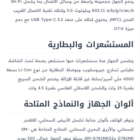
يدعم الجهاز مجموعة واسعة من وسائل الاتصال بما يشمل Wi-Fi
802.11 a/b/g/n/ac/6 وبلوتوث 5.0 وكذلك تقنية الاتصال القريب
المدى (NFC). يحتوي كذلك على منفذ USB Type-C 3.2 مع دعم
ميزة OTG.
المستشعرات والبطارية
يتضمن الجهاز عدة مستشعرات منها مستشعر بصمة تحت الشاشة،
مقياس تسارع، جيروسكوب، وبوصلة. البطارية من نوع Li-Ion بسعة
4500 ملي أمبير/ساعة غير قابلة للإزالة، وتدعم الشحن السريع
بقدرة 25 وات والشحن اللاسلكي العكسي بقدرة 4.5 وات.
ألوان الجهاز والنماذج المتاحة
يتوفر الهاتف بألوان جذابة تشمل الأبيض السحابي، اللافندر
السحابي، والأزرق البحري السحابي. النماذج المتاحة هي SM-
G781NK وSM-G781NK22، ويبلغ سعر الجهاز حوالي 520 يورو.