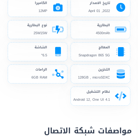
تاريخ الاصدار
الكاميرا
12MP
2022, April 01
البطارية
نوع البطارية
25W15W
4500mAh
المعالج
الشاشة
6.5"
Snapdragon 865 5G
التخزين
الرامات
6GB RAM
128GB , microSDXC
نظام التشغيل
Android 12, One UI 4.1
مواصفات شبكة الاتصال