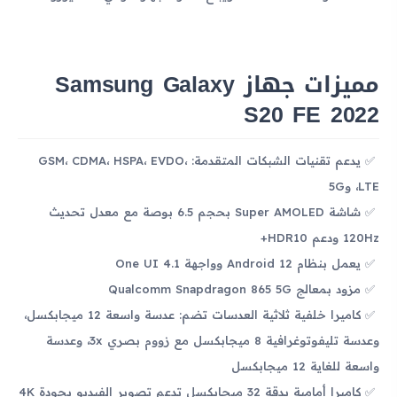
مميزات جهاز Samsung Galaxy
S20 FE 2022
يدعم تقنيات الشبكات المتقدمة: GSM، CDMA، HSPA، EVDO،
LTE، و5G
شاشة Super AMOLED بحجم 6.5 بوصة مع معدل تحديث
120Hz ودعم HDR10+
يعمل بنظام Android 12 وواجهة One UI 4.1
مزود بمعالج Qualcomm Snapdragon 865 5G
كاميرا خلفية ثلاثية العدسات تضم: عدسة واسعة 12 ميجابكسل،
وعدسة تليفوتوغرافية 8 ميجابكسل مع زووم بصري 3x، وعدسة
واسعة للغاية 12 ميجابكسل
كاميرا أمامية بدقة 32 ميجابكسل تدعم تصوير الفيديو بجودة 4K