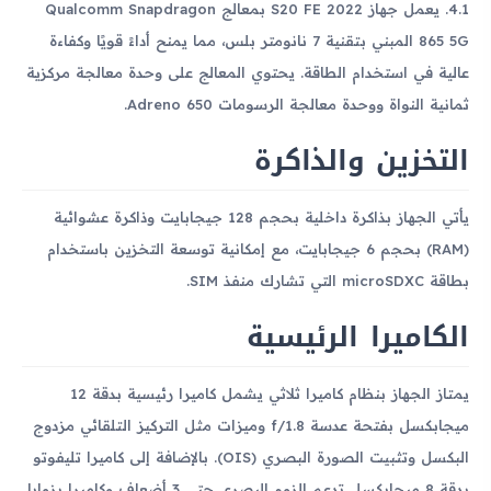
4.1. يعمل جهاز S20 FE 2022 بمعالج Qualcomm Snapdragon
865 5G المبني بتقنية 7 نانومتر بلس، مما يمنح أداءً قويًا وكفاءة
عالية في استخدام الطاقة. يحتوي المعالج على وحدة معالجة مركزية
ثمانية النواة ووحدة معالجة الرسومات Adreno 650.
التخزين والذاكرة
يأتي الجهاز بذاكرة داخلية بحجم 128 جيجابايت وذاكرة عشوائية
(RAM) بحجم 6 جيجابايت، مع إمكانية توسعة التخزين باستخدام
بطاقة microSDXC التي تشارك منفذ SIM.
الكاميرا الرئيسية
يمتاز الجهاز بنظام كاميرا ثلاثي يشمل كاميرا رئيسية بدقة 12
ميجابكسل بفتحة عدسة f/1.8 وميزات مثل التركيز التلقائي مزدوج
البكسل وتثبيت الصورة البصري (OIS). بالإضافة إلى كاميرا تليفوتو
بدقة 8 ميجابكسل تدعم الزوم البصري حتى 3 أضعاف وكاميرا بزوايا