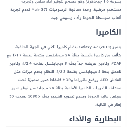
بسرعة 1.6 جيجاهرتز وهو مصمم لتوفير أداء سلس وتجربة
مستخدم مرضية. وحدة معالجة الرسوميات Mali-G71 تدعم تجربة
ألعاب متوسطة الجودة وأداء رسومي جيد.
الكاميرا
يتميز Galaxy A7 (2018) بنظام كاميرا ثلاثي في الجهة الخلفية،
يتألف من كاميرا رئيسية بدقة 24 ميجابكسل بفتحة عدسة f/1.7 مع
PDAF، وكاميرا عريضة جداً بدقة 8 ميجابكسل بفتحة f/2.4، وكاميرا
للعمق بدقة 5 ميجابكسل بفتحة f/2.2. النظام يدعم ميزات مثل
الفلاش LED، ووضع بانوراما وHDR لالتقاط صور متميزة تحت
مختلف الظروف. الكاميرا الأمامية بدقة 24 ميجابكسل توفر صور
سيلفي عالية الجودة ويدعم تصوير الفيديو بدقة 1080p بسرعة 30
إطار في الثانية.
البطارية والأداء