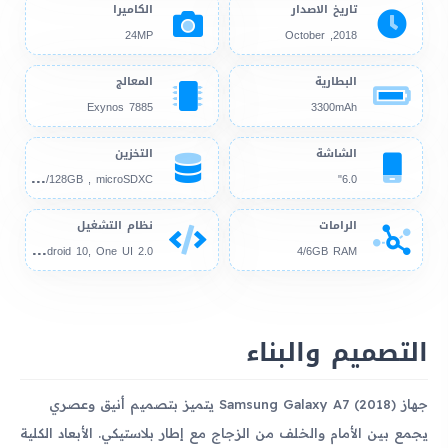
تاريخ الاصدار
الكاميرا
24MP
2018, October
البطارية
المعالج
Exynos 7885
3300mAh
الشاشة
التخزين
64G
B/128GB , microSDXC
6.0"
الرامات
نظام التشغيل
And
roid 8.0, up to Android 10, One UI 2.0
4/6GB RAM
التصميم والبناء
جهاز Samsung Galaxy A7 (2018) يتميز بتصميم أنيق وعصري
يجمع بين الأمام والخلف من الزجاج مع إطار بلاستيكي. الأبعاد الكلية